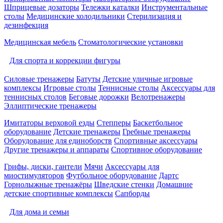
Шприцевые дозаторы
Тележки каталки
Инструментальные
столы
Медицинские холодильники
Стерилизация и
дезинфекция
Медицинская мебель
Стоматологические установки
Для спорта и коррекции фигуры
Силовые тренажеры
Батуты
Детские уличные игровые
комплексы
Игровые столы
Теннисные столы
Аксессуары для
теннисных столов
Беговые дорожки
Велотренажеры
Эллиптические тренажеры
Имитаторы верховой езды
Степперы
Баскетбольное
оборудование
Детские тренажеры
Гребные тренажеры
Оборудование для единоборств
Спортивные аксессуары
Другие тренажеры и аппараты
Спортивное оборудование
Грифы, диски, гантели
Мячи
Аксессуары для
миостимуляторов
Футбольное оборудование
Дартс
Горнолыжные тренажёры
Шведские стенки
Домашние
детские спортивные комплексы
Сапборды
Для дома и семьи