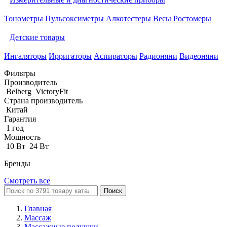
Тонометры
Пульсоксиметры
Алкотестеры
Весы
Ростомеры
Детские товары
Ингаляторы
Ирригаторы
Аспираторы
Радионяни
Видеоняни
Фильтры
Производитель
Belberg
VictoryFit
Страна производитель
Китай
Гарантия
1 год
Мощность
10 Вт
24 Вт
Бренды
Смотреть все
Поиск
Главная
Массаж
Массажные подушки