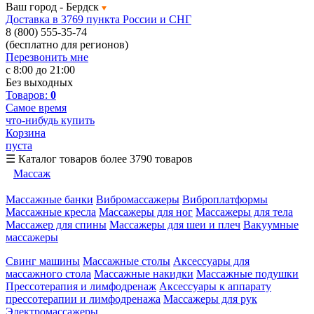
Ваш город -
Бердск
Доставка в 3769 пункта России и СНГ
8 (800) 555-35-74
(бесплатно для регионов)
Перезвонить мне
с 8:00 до 21:00
Без выходных
Товаров:
0
Самое время
что-нибудь купить
Корзина
пуста
☰
Каталог товаров
более 3790 товаров
Массаж
Массажные банки
Вибромассажеры
Виброплатформы
Массажные кресла
Массажеры для ног
Массажеры для тела
Массажер для спины
Массажеры для шеи и плеч
Вакуумные
массажеры
Свинг машины
Массажные столы
Аксессуары для
массажного стола
Массажные накидки
Массажные подушки
Прессотерапия и лимфодренаж
Аксессуары к аппарату
прессотерапии и лимфодренажа
Массажеры для рук
Электромассажеры