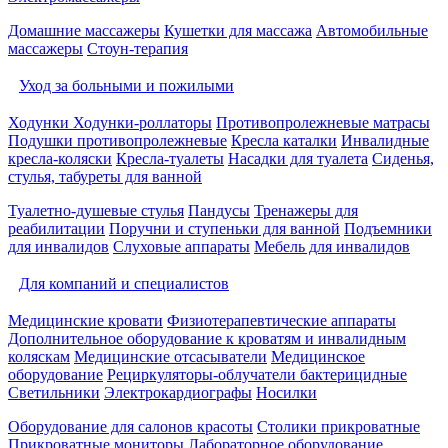
Домашние массажеры
Кушетки для массажа
Автомобильные
массажеры
Стоун-терапия
Уход за больными и пожилыми
Ходунки
Ходунки-роллаторы
Противопролежневые матрасы
Подушки противопролежневые
Кресла каталки
Инвалидные
кресла-коляски
Кресла-туалеты
Насадки для туалета
Сиденья,
стулья, табуреты для ванной
Туалетно-душевые стулья
Пандусы
Тренажеры для
реабилитации
Поручни и ступеньки для ванной
Подъемники
для инвалидов
Слуховые аппараты
Мебель для инвалидов
Для компаний и специалистов
Медицинские кровати
Физиотерапевтические аппараты
Дополнительное оборудование к кроватям и инвалидным
коляскам
Медицинские отсасыватели
Медицинское
оборудование
Рециркуляторы-облучатели бактерицидные
Светильники
Электрокардиографы
Носилки
Оборудование для салонов красоты
Столики прикроватные
Прикроватные мониторы
Лабораторное оборудование