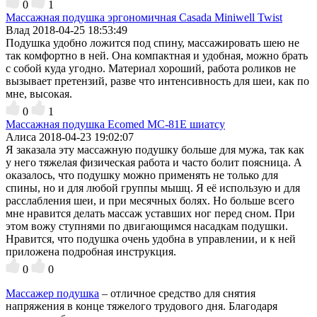
0
1
Массажная подушка эргономичная Casada Miniwell Twist
Влад
2018-04-25 18:53:49
Подушка удобно ложится под спину, массажировать шею не
так комфортно в ней. Она компактная и удобная, можно брать
с собой куда угодно. Материал хороший, работа роликов не
вызывает претензий, разве что интенсивность для шеи, как по
мне, высокая.
0
1
Массажная подушка Ecomed MC-81E шиатсу
Алиса
2018-04-23 19:02:07
Я заказала эту массажную подушку больше для мужа, так как
у него тяжелая физическая работа и часто болит поясница. А
оказалось, что подушку можно применять не только для
спины, но и для любой группы мышц. Я её использую и для
расслабления шеи, и при месячных болях. Но больше всего
мне нравится делать массаж уставших ног перед сном. При
этом вожу ступнями по двигающимся насадкам подушки.
Нравится, что подушка очень удобна в управлении, и к ней
приложена подробная инструкция.
0
0
Массажер подушка
– отличное средство для снятия
напряжения в конце тяжелого трудового дня. Благодаря