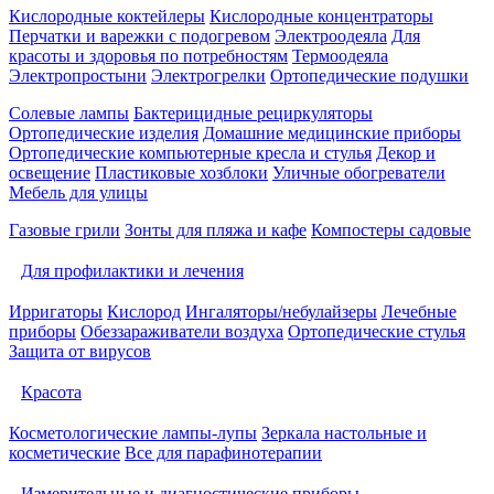
Кислородные коктейлеры
Кислородные концентраторы
Перчатки и варежки с подогревом
Электроодеяла
Для
красоты и здоровья по потребностям
Термоодеяла
Электропростыни
Электрогрелки
Ортопедические подушки
Солевые лампы
Бактерицидные рециркуляторы
Ортопедические изделия
Домашние медицинские приборы
Ортопедические компьютерные кресла и стулья
Декор и
освещение
Пластиковые хозблоки
Уличные обогреватели
Мебель для улицы
Газовые грили
Зонты для пляжа и кафе
Компостеры садовые
Для профилактики и лечения
Ирригаторы
Кислород
Ингаляторы/небулайзеры
Лечебные
приборы
Обеззараживатели воздуха
Ортопедические стулья
Защита от вирусов
Красота
Косметологические лампы-лупы
Зеркала настольные и
косметические
Все для парафинотерапии
Измерительные и диагностические приборы