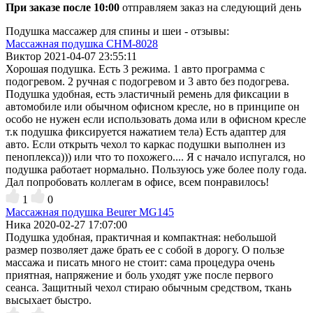
При заказе после 10:00
отправляем заказ на следующий день
Подушка массажер для спины и шеи - отзывы:
Массажная подушка CHM-8028
Виктор
2021-04-07 23:55:11
Хорошая подушка. Есть 3 режима. 1 авто программа с
подогревом. 2 ручная с подогревом и 3 авто без подогрева.
Подушка удобная, есть эластичный ремень для фиксации в
автомобиле или обычном офисном кресле, но в принципе он
особо не нужен если использовать дома или в офисном кресле
т.к подушка фиксируется нажатием тела) Есть адаптер для
авто. Если открыть чехол то каркас подушки выполнен из
пеноплекса))) или что то похожего.... Я с начало испугался, но
подушка работает нормально. Пользуюсь уже более полу года.
Дал попробовать коллегам в офисе, всем понравилось!
1
0
Массажная подушка Beurer MG145
Ника
2020-02-27 17:07:00
Подушка удобная, практичная и компактная: небольшой
размер позволяет даже брать ее с собой в дорогу. О пользе
массажа и писать много не стоит: сама процедура очень
приятная, напряжение и боль уходят уже после первого
сеанса. Защитный чехол стираю обычным средством, ткань
высыхает быстро.