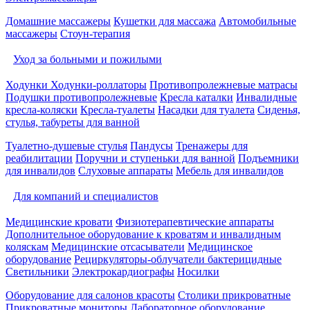
Домашние массажеры
Кушетки для массажа
Автомобильные
массажеры
Стоун-терапия
Уход за больными и пожилыми
Ходунки
Ходунки-роллаторы
Противопролежневые матрасы
Подушки противопролежневые
Кресла каталки
Инвалидные
кресла-коляски
Кресла-туалеты
Насадки для туалета
Сиденья,
стулья, табуреты для ванной
Туалетно-душевые стулья
Пандусы
Тренажеры для
реабилитации
Поручни и ступеньки для ванной
Подъемники
для инвалидов
Слуховые аппараты
Мебель для инвалидов
Для компаний и специалистов
Медицинские кровати
Физиотерапевтические аппараты
Дополнительное оборудование к кроватям и инвалидным
коляскам
Медицинские отсасыватели
Медицинское
оборудование
Рециркуляторы-облучатели бактерицидные
Светильники
Электрокардиографы
Носилки
Оборудование для салонов красоты
Столики прикроватные
Прикроватные мониторы
Лабораторное оборудование