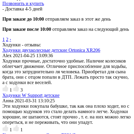
Позвонить и купить
- Доставка
4-5 дней
При заказе до 10:00
отправляем заказ в этот же день
При заказе после 10:00
отправляем заказ на следующий день
1
2
›
Ходунки - отзывы:
Ходунки двухколесные детские Ortonica XR206
Alex
2021-04-25 13:09:36
Ходунки прочные, достаточно удобные. Наличие колесиков
облегчает движение. Отличное приспособление для ходьбы,
когда это затруднительно ля человека. Приобретал для сына
брата, они с отцом попали в ДТП. Лежать просто так скучно,
а с ходунки все веселей.
1
3
Ходунки W Support детские
Анна
2021-03-31 13:10:25
Эти ходунки покупала бабушке, так как она плохо ходит, но с
помощью ходунков это стало делать намного легче. Ходунки
хорошие, не шатаются, стоят прочно , т. е. на них можно легко
опереться, и не переживать, что они упадут.
1
1