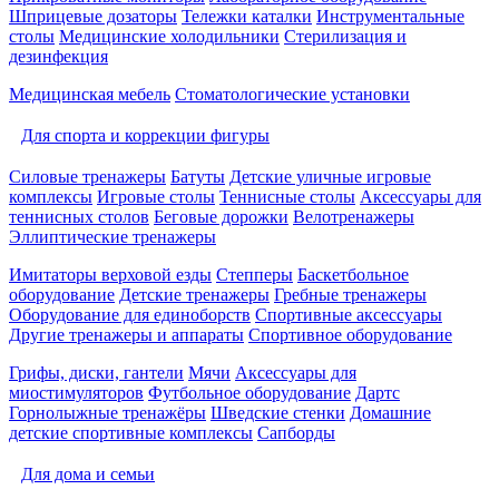
Шприцевые дозаторы
Тележки каталки
Инструментальные
столы
Медицинские холодильники
Стерилизация и
дезинфекция
Медицинская мебель
Стоматологические установки
Для спорта и коррекции фигуры
Силовые тренажеры
Батуты
Детские уличные игровые
комплексы
Игровые столы
Теннисные столы
Аксессуары для
теннисных столов
Беговые дорожки
Велотренажеры
Эллиптические тренажеры
Имитаторы верховой езды
Степперы
Баскетбольное
оборудование
Детские тренажеры
Гребные тренажеры
Оборудование для единоборств
Спортивные аксессуары
Другие тренажеры и аппараты
Спортивное оборудование
Грифы, диски, гантели
Мячи
Аксессуары для
миостимуляторов
Футбольное оборудование
Дартс
Горнолыжные тренажёры
Шведские стенки
Домашние
детские спортивные комплексы
Сапборды
Для дома и семьи