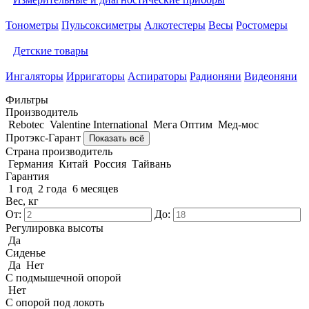
Тонометры
Пульсоксиметры
Алкотестеры
Весы
Ростомеры
Детские товары
Ингаляторы
Ирригаторы
Аспираторы
Радионяни
Видеоняни
Фильтры
Производитель
Rebotec
Valentine International
Мега Оптим
Мед-мос
Протэкс-Гарант
Показать всё
Страна производитель
Германия
Китай
Россия
Тайвань
Гарантия
1 год
2 года
6 месяцев
Вес, кг
От:
До:
Регулировка высоты
Да
Сиденье
Да
Нет
С подмышечной опорой
Нет
С опорой под локоть