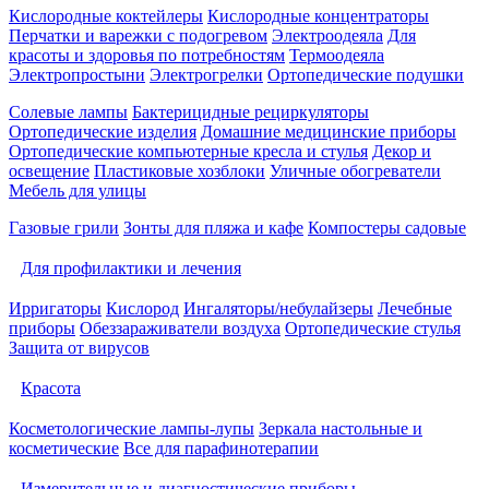
Кислородные коктейлеры
Кислородные концентраторы
Перчатки и варежки с подогревом
Электроодеяла
Для
красоты и здоровья по потребностям
Термоодеяла
Электропростыни
Электрогрелки
Ортопедические подушки
Солевые лампы
Бактерицидные рециркуляторы
Ортопедические изделия
Домашние медицинские приборы
Ортопедические компьютерные кресла и стулья
Декор и
освещение
Пластиковые хозблоки
Уличные обогреватели
Мебель для улицы
Газовые грили
Зонты для пляжа и кафе
Компостеры садовые
Для профилактики и лечения
Ирригаторы
Кислород
Ингаляторы/небулайзеры
Лечебные
приборы
Обеззараживатели воздуха
Ортопедические стулья
Защита от вирусов
Красота
Косметологические лампы-лупы
Зеркала настольные и
косметические
Все для парафинотерапии
Измерительные и диагностические приборы