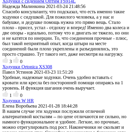
Ходунки с сидением Оптим FS914L
Надежда Малинкина
2021-03-24 21:48:56
Спасибо консультанту, что подсказал, что есть именно такие
ходунки с сидушкой. Для пожилого человека, а у нас и
бабушке, и дедушке помощь нужна это прямо вещь. Стало
плохо - присел, устал - отдохну и вперед! Именно два колеса и
две опоры - идеально, потому что и двигать не тяжело, но они
и не катятся по инерции. То, что соединения прочные - плюс,
был такой неприятный опыт, когда штыри на месте
соединений были плохо укреплены и разъединялись, это
просто страшно. Тут такого нет, даже несмотря на нагрузку.
3
0
Ходунки Ortonica XS308
Павел Устинов
2021-03-23 11:51:20
Удобные, надежные ходунки. Очень удобно вставать с
кровати или кресла без посторонней помощи опираясь на 1
уровень. И функция шагания очень выручает.
1
0
Ходунки W HR
Елена Воробьева
2021-01-28 18:44:28
В нашем случае эти ходунки послужили отличной
альтернативой костылям -- по цене отличаются не сильно, но
намного функциональнее и удобнее. Легкие, но прочные,
можно отрегулировать под рост. Наконечники не скользят и