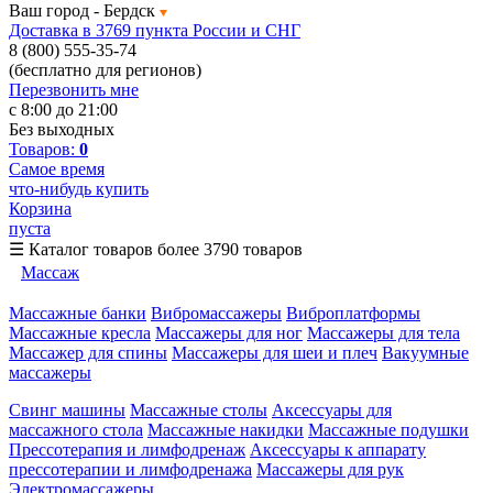
Ваш город -
Бердск
Доставка в 3769 пункта России и СНГ
8 (800) 555-35-74
(бесплатно для регионов)
Перезвонить мне
с 8:00 до 21:00
Без выходных
Товаров:
0
Самое время
что-нибудь купить
Корзина
пуста
☰
Каталог товаров
более 3790 товаров
Массаж
Массажные банки
Вибромассажеры
Виброплатформы
Массажные кресла
Массажеры для ног
Массажеры для тела
Массажер для спины
Массажеры для шеи и плеч
Вакуумные
массажеры
Свинг машины
Массажные столы
Аксессуары для
массажного стола
Массажные накидки
Массажные подушки
Прессотерапия и лимфодренаж
Аксессуары к аппарату
прессотерапии и лимфодренажа
Массажеры для рук
Электромассажеры