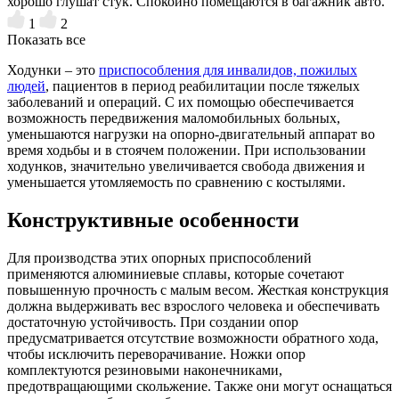
хорошо глушат стук. Спокойно помещаются в багажник авто.
1
2
Показать все
Ходунки – это
приспособления для инвалидов, пожилых
людей
, пациентов в период реабилитации после тяжелых
заболеваний и операций. С их помощью обеспечивается
возможность передвижения маломобильных больных,
уменьшаются нагрузки на опорно-двигательный аппарат во
время ходьбы и в стоячем положении. При использовании
ходунков, значительно увеличивается свобода движения и
уменьшается утомляемость по сравнению с костылями.
Конструктивные особенности
Для производства этих опорных приспособлений
применяются алюминиевые сплавы, которые сочетают
повышенную прочность с малым весом. Жесткая конструкция
должна выдерживать вес взрослого человека и обеспечивать
достаточную устойчивость. При создании опор
предусматривается отсутствие возможности обратного хода,
чтобы исключить переворачивание. Ножки опор
комплектуются резиновыми наконечниками,
предотвращающими скольжение. Также они могут оснащаться