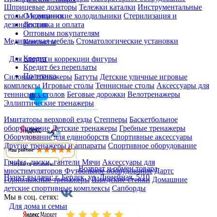
Шприцевые дозаторы
Тележки каталки
Инструментальные
О компании
столы
Медицинские холодильники
Стерилизация и
Доставка и оплата
дезинфекция
Оптовым покупателям
Медицинская мебель
Стоматологические установки
Контакты
Кредит
Для спорта и коррекции фигуры
Кредит без переплаты
Политика
Силовые тренажеры
Батуты
Детские уличные игровые
комплексы
Игровые столы
Теннисные столы
Аксессуары для
теннисных столов
Беговые дорожки
Велотренажеры
Эллиптические тренажеры
Имитаторы верховой езды
Степперы
Баскетбольное
оборудование
Детские тренажеры
Гребные тренажеры
Оборудование для единоборств
Спортивные аксессуары
Другие тренажеры и аппараты
Спортивное оборудование
Грифы, диски, гантели
Мячи
Аксессуары для
Возврат и обмен товара
миостимуляторов
Футбольное оборудование
Дартс
Пункт выдачи: г. Бердск, ул. Линейная, 5/10
Горнолыжные тренажёры
Шведские стенки
Домашние
детские спортивные комплексы
Сапборды
Мы в соц. сетях:
Для дома и семьи