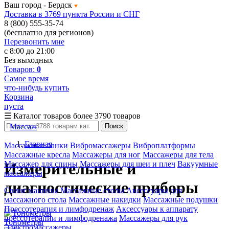
Ваш город -
Бердск
Доставка в 3769 пункта России и СНГ
8 (800) 555-35-74
(бесплатно для регионов)
Перезвонить мне
с 8:00 до 21:00
Без выходных
Товаров:
0
Самое время
что-нибудь купить
Корзина
пуста
☰
Каталог товаров
более 3790 товаров
Массаж
Поиск
Главная
Массажные банки
Вибромассажеры
Виброплатформы
Массажные кресла
Массажеры для ног
Массажеры для тела
Массажер для спины
Массажеры для шеи и плеч
Вакуумные
Измерительные и
массажеры
диагностические приборы
Свинг машины
Массажные столы
Аксессуары для
массажного стола
Массажные накидки
Массажные подушки
Прессотерапия и лимфодренаж
Аксессуары к аппарату
прессотерапии и лимфодренажа
Массажеры для рук
Тонометры
Электромассажеры