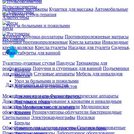
Пульсоксиметры
Домашние массажеры
Кушетки для массажа
Автомобильные
массажеры
Стоун-терапия
Алкотестеры
Уход за больными и пожилыми
Весы
Ходунки
Ходунки-роллаторы
Противопролежневые матрасы
Ростомеры
Подушки противопролежневые
Кресла каталки
Инвалидные
кресла-коляски
Кресла-туалеты
Насадки для туалета
Сиденья,
стулья, табуреты для ванной
Туалетно-душевые стулья
Пандусы
Тренажеры для
реабилитации
Поручни и ступеньки для ванной
Подъемники
Каталог
для инвалидов
Слуховые аппараты
Мебель для инвалидов
Массаж
Уход за больными и пожилыми
Для компаний и специалистов
Для компаний и специалистов
Медицинские кровати
Физиотерапевтические аппараты
Для спорта и коррекции фигуры
Дополнительное оборудование к кроватям и инвалидным
Для дома и семьи
коляскам
Медицинские отсасыватели
Медицинское
Для профилактики и лечения
оборудование
Рециркуляторы-облучатели бактерицидные
Красота
Светильники
Электрокардиографы
Носилки
Бренды
Оборудование для салонов красоты
Столики прикроватные
Измерительные и диагностические приборы
Прикроватные мониторы
Лабораторное оборудование
Детские товары