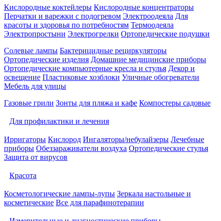
Кислородные коктейлеры
Кислородные концентраторы
Перчатки и варежки с подогревом
Электроодеяла
Для
красоты и здоровья по потребностям
Термоодеяла
Электропростыни
Электрогрелки
Ортопедические подушки
Солевые лампы
Бактерицидные рециркуляторы
Ортопедические изделия
Домашние медицинские приборы
Ортопедические компьютерные кресла и стулья
Декор и
освещение
Пластиковые хозблоки
Уличные обогреватели
Мебель для улицы
Газовые грили
Зонты для пляжа и кафе
Компостеры садовые
Для профилактики и лечения
Ирригаторы
Кислород
Ингаляторы/небулайзеры
Лечебные
приборы
Обеззараживатели воздуха
Ортопедические стулья
Защита от вирусов
Красота
Косметологические лампы-лупы
Зеркала настольные и
косметические
Все для парафинотерапии
Измерительные и диагностические приборы