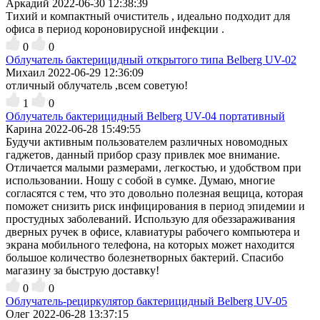
Аркадий
2022-06-30 12:38:39
Тихий и компактный очиститель , идеально подходит для
офиса в период короновирусной инфекции .
0
0
Облучатель бактерицидный открытого типа Belberg UV-02
Михаил
2022-06-29 12:36:09
отличный облучатель ,всем советую!
1
0
Облучатель бактерицидный Belberg UV-04 портативный
Карина
2022-06-28 15:49:55
Будучи активным пользователем различных новомодных
гаджетов, данный прибор сразу привлек мое внимание.
Отличается малыми размерами, легкостью, и удобством при
использовании. Ношу с собой в сумке. Думаю, многие
согласятся с тем, что это довольно полезная вещица, которая
поможет снизить риск инфицирования в период эпидемии и
простудных заболеваний. Использую для обеззараживания
дверных ручек в офисе, клавиатуры рабочего компьютера и
экрана мобильного телефона, на которых может находится
большое количество болезнетворных бактерий. Спасибо
магазину за быструю доставку!
0
0
Облучатель-рециркулятор бактерицидный Belberg UV-05
Олег
2022-06-28 13:37:15