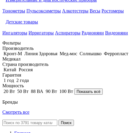
Тонометры
Пульсоксиметры
Алкотестеры
Весы
Ростомеры
Детские товары
Ингаляторы
Ирригаторы
Аспираторы
Радионяни
Видеоняни
Фильтры
Производитель
Кронт-М
Линия Здоровья
Мед-мос
Солнышко
Ферропласт
Медикал
Страна производитель
Китай
Россия
Гарантия
1 год
2 года
Мощность
20 Вт
50 Вт
88 ВА
90 Вт
100 Вт
Показать всё
Бренды
Смотреть все
Поиск