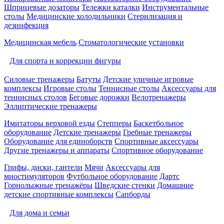
Шприцевые дозаторы
Тележки каталки
Инструментальные
столы
Медицинские холодильники
Стерилизация и
дезинфекция
Медицинская мебель
Стоматологические установки
Для спорта и коррекции фигуры
Силовые тренажеры
Батуты
Детские уличные игровые
комплексы
Игровые столы
Теннисные столы
Аксессуары для
теннисных столов
Беговые дорожки
Велотренажеры
Эллиптические тренажеры
Имитаторы верховой езды
Степперы
Баскетбольное
оборудование
Детские тренажеры
Гребные тренажеры
Оборудование для единоборств
Спортивные аксессуары
Другие тренажеры и аппараты
Спортивное оборудование
Грифы, диски, гантели
Мячи
Аксессуары для
миостимуляторов
Футбольное оборудование
Дартс
Горнолыжные тренажёры
Шведские стенки
Домашние
детские спортивные комплексы
Сапборды
Для дома и семьи