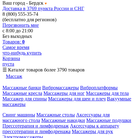
Ваш город -
Бердск
Доставка в 3769 пункта России и СНГ
8 (800) 555-35-74
(бесплатно для регионов)
Перезвонить мне
с 8:00 до 21:00
Без выходных
Товаров:
0
Самое время
что-нибудь купить
Корзина
пуста
☰
Каталог товаров
более 3790 товаров
Массаж
Массажные банки
Вибромассажеры
Виброплатформы
Массажные кресла
Массажеры для ног
Массажеры для тела
Массажер для спины
Массажеры для шеи и плеч
Вакуумные
массажеры
Свинг машины
Массажные столы
Аксессуары для
массажного стола
Массажные накидки
Массажные подушки
Прессотерапия и лимфодренаж
Аксессуары к аппарату
прессотерапии и лимфодренажа
Массажеры для рук
Электромассажеры