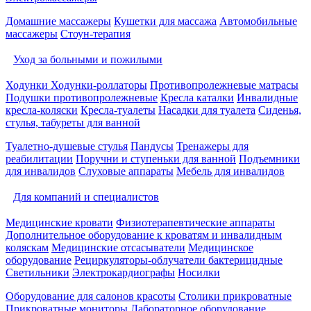
Домашние массажеры
Кушетки для массажа
Автомобильные
массажеры
Стоун-терапия
Уход за больными и пожилыми
Ходунки
Ходунки-роллаторы
Противопролежневые матрасы
Подушки противопролежневые
Кресла каталки
Инвалидные
кресла-коляски
Кресла-туалеты
Насадки для туалета
Сиденья,
стулья, табуреты для ванной
Туалетно-душевые стулья
Пандусы
Тренажеры для
реабилитации
Поручни и ступеньки для ванной
Подъемники
для инвалидов
Слуховые аппараты
Мебель для инвалидов
Для компаний и специалистов
Медицинские кровати
Физиотерапевтические аппараты
Дополнительное оборудование к кроватям и инвалидным
коляскам
Медицинские отсасыватели
Медицинское
оборудование
Рециркуляторы-облучатели бактерицидные
Светильники
Электрокардиографы
Носилки
Оборудование для салонов красоты
Столики прикроватные
Прикроватные мониторы
Лабораторное оборудование