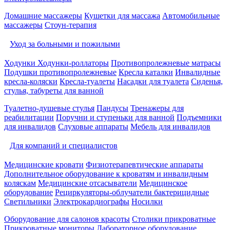
Домашние массажеры
Кушетки для массажа
Автомобильные
массажеры
Стоун-терапия
Уход за больными и пожилыми
Ходунки
Ходунки-роллаторы
Противопролежневые матрасы
Подушки противопролежневые
Кресла каталки
Инвалидные
кресла-коляски
Кресла-туалеты
Насадки для туалета
Сиденья,
стулья, табуреты для ванной
Туалетно-душевые стулья
Пандусы
Тренажеры для
реабилитации
Поручни и ступеньки для ванной
Подъемники
для инвалидов
Слуховые аппараты
Мебель для инвалидов
Для компаний и специалистов
Медицинские кровати
Физиотерапевтические аппараты
Дополнительное оборудование к кроватям и инвалидным
коляскам
Медицинские отсасыватели
Медицинское
оборудование
Рециркуляторы-облучатели бактерицидные
Светильники
Электрокардиографы
Носилки
Оборудование для салонов красоты
Столики прикроватные
Прикроватные мониторы
Лабораторное оборудование