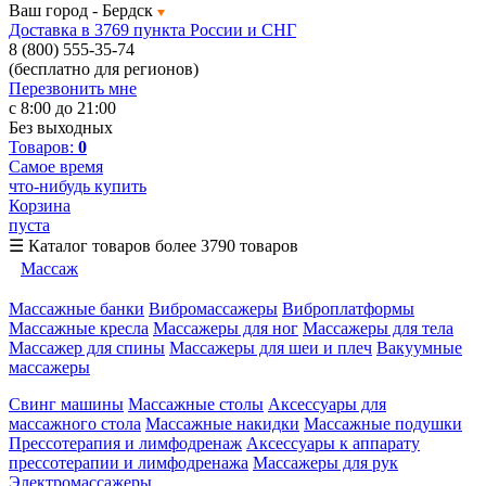
Ваш город -
Бердск
Доставка в 3769 пункта России и СНГ
8 (800) 555-35-74
(бесплатно для регионов)
Перезвонить мне
с 8:00 до 21:00
Без выходных
Товаров:
0
Самое время
что-нибудь купить
Корзина
пуста
☰
Каталог товаров
более 3790 товаров
Массаж
Массажные банки
Вибромассажеры
Виброплатформы
Массажные кресла
Массажеры для ног
Массажеры для тела
Массажер для спины
Массажеры для шеи и плеч
Вакуумные
массажеры
Свинг машины
Массажные столы
Аксессуары для
массажного стола
Массажные накидки
Массажные подушки
Прессотерапия и лимфодренаж
Аксессуары к аппарату
прессотерапии и лимфодренажа
Массажеры для рук
Электромассажеры