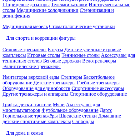
Шприцевые дозаторы
Тележки каталки
Инструментальные
столы
Медицинские холодильники
Стерилизация и
дезинфекция
Медицинская мебель
Стоматологические установки
Для спорта и коррекции фигуры
Силовые тренажеры
Батуты
Детские уличные игровые
комплексы
Игровые столы
Теннисные столы
Аксессуары для
теннисных столов
Беговые дорожки
Велотренажеры
Эллиптические тренажеры
Имитаторы верховой езды
Степперы
Баскетбольное
оборудование
Детские тренажеры
Гребные тренажеры
Оборудование для единоборств
Спортивные аксессуары
Другие тренажеры и аппараты
Спортивное оборудование
Грифы, диски, гантели
Мячи
Аксессуары для
миостимуляторов
Футбольное оборудование
Дартс
Горнолыжные тренажёры
Шведские стенки
Домашние
детские спортивные комплексы
Сапборды
Для дома и семьи