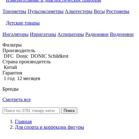
Тонометры
Пульсоксиметры
Алкотестеры
Весы
Ростомеры
Детские товары
Ингаляторы
Ирригаторы
Аспираторы
Радионяни
Видеоняни
Фильтры
Производитель
DFC
Donic
DONIC Schildkrot
Страна производитель
Китай
Гарантия
1 год
12 месяцев
Бренды
Смотреть все
Поиск
Главная
Для спорта и коррекции фигуры