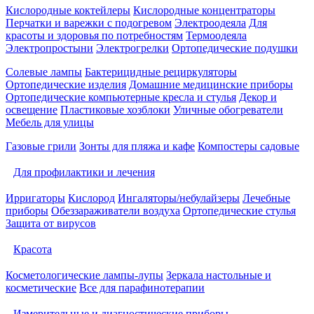
Кислородные коктейлеры
Кислородные концентраторы
Перчатки и варежки с подогревом
Электроодеяла
Для
красоты и здоровья по потребностям
Термоодеяла
Электропростыни
Электрогрелки
Ортопедические подушки
Солевые лампы
Бактерицидные рециркуляторы
Ортопедические изделия
Домашние медицинские приборы
Ортопедические компьютерные кресла и стулья
Декор и
освещение
Пластиковые хозблоки
Уличные обогреватели
Мебель для улицы
Газовые грили
Зонты для пляжа и кафе
Компостеры садовые
Для профилактики и лечения
Ирригаторы
Кислород
Ингаляторы/небулайзеры
Лечебные
приборы
Обеззараживатели воздуха
Ортопедические стулья
Защита от вирусов
Красота
Косметологические лампы-лупы
Зеркала настольные и
косметические
Все для парафинотерапии
Измерительные и диагностические приборы