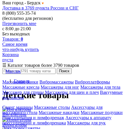
Ваш город -
Бердск
Доставка в 3769 пункта России и СНГ
8 (800) 555-35-74
(бесплатно для регионов)
Перезвонить мне
с 8:00 до 21:00
Без выходных
Товаров:
0
Самое время
что-нибудь купить
Корзина
пуста
☰
Каталог товаров
более 3790 товаров
Массаж
Поиск
Главная
Массажные банки
Вибромассажеры
Виброплатформы
Массажные кресла
Массажеры для ног
Массажеры для тела
Массажер для спины
Массажеры для шеи и плеч
Вакуумные
Детские товары
массажеры
Свинг машины
Массажные столы
Аксессуары для
массажного стола
Массажные накидки
Массажные подушки
Ингаляторы
Прессотерапия и лимфодренаж
Аксессуары к аппарату
прессотерапии и лимфодренажа
Массажеры для рук
Ирригаторы
Электромассажеры