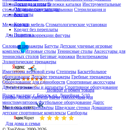
Доставка и оплата
Шприцевые дозаторы
Тележки каталки
Инструментальные
Оптовым покупателям
столы
Медицинские холодильники
Стерилизация и
Контакты
дезинфекция
Кредит
Медицинская мебель
Стоматологические установки
Кредит без переплаты
Политика
Для спорта и коррекции фигуры
Силовые тренажеры
Батуты
Детские уличные игровые
комплексы
Игровые столы
Теннисные столы
Аксессуары для
теннисных столов
Беговые дорожки
Велотренажеры
Эллиптические тренажеры
Имитаторы верховой езды
Степперы
Баскетбольное
оборудование
Детские тренажеры
Гребные тренажеры
Оборудование для единоборств
Спортивные аксессуары
Другие тренажеры и аппараты
Спортивное оборудование
Возврат и обмен товара
Пункт выдачи: г. Бердск, ул. Линейная, 5/10
Грифы, диски, гантели
Мячи
Аксессуары для
миостимуляторов
Футбольное оборудование
Дартс
Мы в соц. сетях:
Горнолыжные тренажёры
Шведские стенки
Домашние
детские спортивные комплексы
Сапборды
Для дома и семьи
© TopZdrav 2000-2026