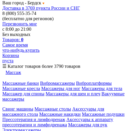
Ваш город -
Бердск
Доставка в 3769 пункта России и СНГ
8 (800) 555-35-74
(бесплатно для регионов)
Перезвонить мне
с 8:00 до 21:00
Без выходных
Товаров:
0
Самое время
что-нибудь купить
Корзина
пуста
☰
Каталог товаров
более 3790 товаров
Массаж
Массажные банки
Вибромассажеры
Виброплатформы
Массажные кресла
Массажеры для ног
Массажеры для тела
Массажер для спины
Массажеры для шеи и плеч
Вакуумные
массажеры
Свинг машины
Массажные столы
Аксессуары для
массажного стола
Массажные накидки
Массажные подушки
Прессотерапия и лимфодренаж
Аксессуары к аппарату
прессотерапии и лимфодренажа
Массажеры для рук
Электромассажеры