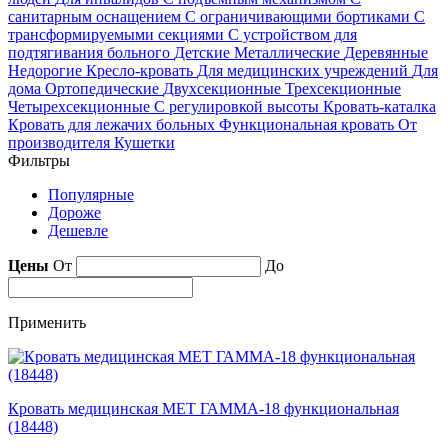
санитарным оснащением
С ограничивающими бортиками
С
трансформируемыми секциями
С устройством для
подтягивания больного
Детские
Металлические
Деревянные
Недорогие
Кресло-кровать
Для медицинских учреждений
Для
дома
Ортопедические
Двухсекционные
Трехсекционные
Четырехсекционные
С регулировкой высоты
Кровать-каталка
Кровать для лежачих больных
Функциональная кровать
От
производителя
Кушетки
Фильтры
Популярные
Дороже
Дешевле
Цены
От
До
Применить
Кровать медицинская МЕТ ГАММА-18 функциональная
(18448)