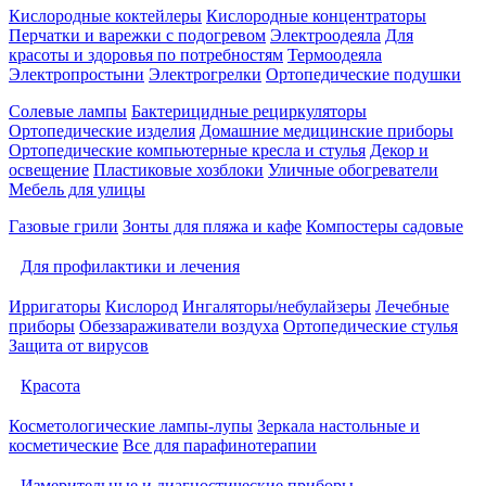
Кислородные коктейлеры
Кислородные концентраторы
Перчатки и варежки с подогревом
Электроодеяла
Для
красоты и здоровья по потребностям
Термоодеяла
Электропростыни
Электрогрелки
Ортопедические подушки
Солевые лампы
Бактерицидные рециркуляторы
Ортопедические изделия
Домашние медицинские приборы
Ортопедические компьютерные кресла и стулья
Декор и
освещение
Пластиковые хозблоки
Уличные обогреватели
Мебель для улицы
Газовые грили
Зонты для пляжа и кафе
Компостеры садовые
Для профилактики и лечения
Ирригаторы
Кислород
Ингаляторы/небулайзеры
Лечебные
приборы
Обеззараживатели воздуха
Ортопедические стулья
Защита от вирусов
Красота
Косметологические лампы-лупы
Зеркала настольные и
косметические
Все для парафинотерапии
Измерительные и диагностические приборы