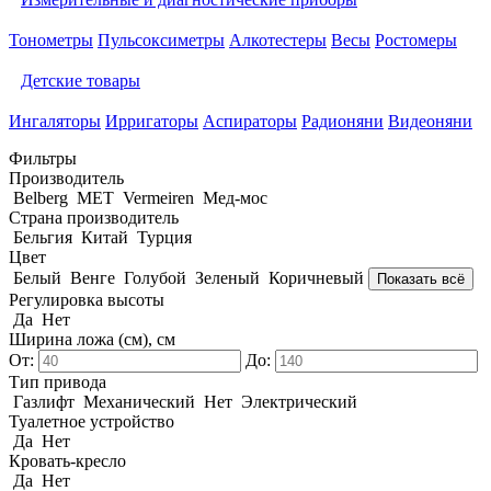
Тонометры
Пульсоксиметры
Алкотестеры
Весы
Ростомеры
Детские товары
Ингаляторы
Ирригаторы
Аспираторы
Радионяни
Видеоняни
Фильтры
Производитель
Belberg
MET
Vermeiren
Мед-мос
Страна производитель
Бельгия
Китай
Турция
Цвет
Белый
Венге
Голубой
Зеленый
Коричневый
Показать всё
Регулировка высоты
Да
Нет
Ширина ложа (см), см
От:
До:
Тип привода
Газлифт
Механический
Нет
Электрический
Туалетное устройство
Да
Нет
Кровать-кресло
Да
Нет