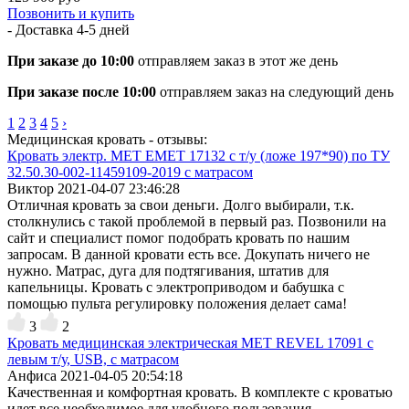
Позвонить и купить
- Доставка
4-5 дней
При заказе до 10:00
отправляем заказ в этот же день
При заказе после 10:00
отправляем заказ на следующий день
1
2
3
4
5
›
Медицинская кровать - отзывы:
Кровать электр. MET EMET 17132 с т/у (ложе 197*90) по ТУ
32.50.30-002-11459109-2019 с матрасом
Виктор
2021-04-07 23:46:28
Отличная кровать за свои деньги. Долго выбирали, т.к.
столкнулись с такой проблемой в первый раз. Позвонили на
сайт и специалист помог подобрать кровать по нашим
запросам. В данной кровати есть все. Докупать ничего не
нужно. Матрас, дуга для подтягивания, штатив для
капельницы. Кровать с электроприводом и бабушка с
помощью пульта регулировку положения делает сама!
3
2
Кровать медицинская электрическая МЕТ REVEL 17091 с
левым т/у, USB, с матрасом
Анфиса
2021-04-05 20:54:18
Качественная и комфортная кровать. В комплекте с кроватью
идет все необходимое для удобного пользования.