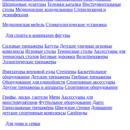
Шприцевые дозаторы
Тележки каталки
Инструментальные
столы
Медицинские холодильники
Стерилизация и
дезинфекция
Медицинская мебель
Стоматологические установки
Для спорта и коррекции фигуры
Силовые тренажеры
Батуты
Детские уличные игровые
комплексы
Игровые столы
Теннисные столы
Аксессуары для
теннисных столов
Беговые дорожки
Велотренажеры
Эллиптические тренажеры
Имитаторы верховой езды
Степперы
Баскетбольное
оборудование
Детские тренажеры
Гребные тренажеры
Оборудование для единоборств
Спортивные аксессуары
Другие тренажеры и аппараты
Спортивное оборудование
Грифы, диски, гантели
Мячи
Аксессуары для
миостимуляторов
Футбольное оборудование
Дартс
Горнолыжные тренажёры
Шведские стенки
Домашние
детские спортивные комплексы
Сапборды
Для дома и семьи