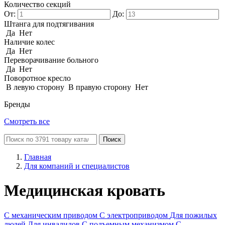
Количество секций
От:
До:
Штанга для подтягивания
Да
Нет
Наличие колес
Да
Нет
Переворачивание больного
Да
Нет
Поворотное кресло
В левую сторону
В правую сторону
Нет
Бренды
Смотреть все
Поиск
Главная
Для компаний и специалистов
Медицинская кровать
С механическим приводом
С электроприводом
Для пожилых
людей
Для инвалидов
С подъемным механизмом
С