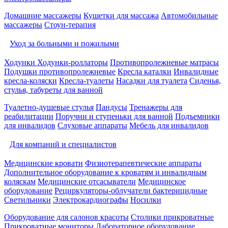
Домашние массажеры
Кушетки для массажа
Автомобильные
массажеры
Стоун-терапия
Уход за больными и пожилыми
Ходунки
Ходунки-роллаторы
Противопролежневые матрасы
Подушки противопролежневые
Кресла каталки
Инвалидные
кресла-коляски
Кресла-туалеты
Насадки для туалета
Сиденья,
стулья, табуреты для ванной
Туалетно-душевые стулья
Пандусы
Тренажеры для
реабилитации
Поручни и ступеньки для ванной
Подъемники
для инвалидов
Слуховые аппараты
Мебель для инвалидов
Для компаний и специалистов
Медицинские кровати
Физиотерапевтические аппараты
Дополнительное оборудование к кроватям и инвалидным
коляскам
Медицинские отсасыватели
Медицинское
оборудование
Рециркуляторы-облучатели бактерицидные
Светильники
Электрокардиографы
Носилки
Оборудование для салонов красоты
Столики прикроватные
Прикроватные мониторы
Лабораторное оборудование