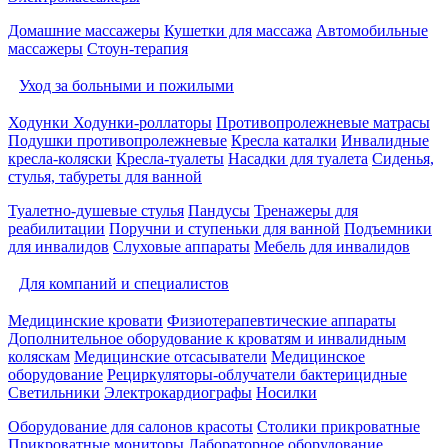
Домашние массажеры
Кушетки для массажа
Автомобильные
массажеры
Стоун-терапия
Уход за больными и пожилыми
Ходунки
Ходунки-роллаторы
Противопролежневые матрасы
Подушки противопролежневые
Кресла каталки
Инвалидные
кресла-коляски
Кресла-туалеты
Насадки для туалета
Сиденья,
стулья, табуреты для ванной
Туалетно-душевые стулья
Пандусы
Тренажеры для
реабилитации
Поручни и ступеньки для ванной
Подъемники
для инвалидов
Слуховые аппараты
Мебель для инвалидов
Для компаний и специалистов
Медицинские кровати
Физиотерапевтические аппараты
Дополнительное оборудование к кроватям и инвалидным
коляскам
Медицинские отсасыватели
Медицинское
оборудование
Рециркуляторы-облучатели бактерицидные
Светильники
Электрокардиографы
Носилки
Оборудование для салонов красоты
Столики прикроватные
Прикроватные мониторы
Лабораторное оборудование