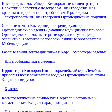
Кислородные коктейлеры
Кислородные концентраторы
Перчатки и варежки с подогревом
Электроодеяла
Для
красоты и здоровья по потребностям
Термоодеяла
Электропростыни
Электрогрелки
Ортопедические подушки
Солевые лампы
Бактерицидные рециркуляторы
Ортопедические изделия
Домашние медицинские приборы
Ортопедические компьютерные кресла и стулья
Декор и
освещение
Пластиковые хозблоки
Уличные обогреватели
Мебель для улицы
Газовые грили
Зонты для пляжа и кафе
Компостеры садовые
Для профилактики и лечения
Ирригаторы
Кислород
Ингаляторы/небулайзеры
Лечебные
приборы
Обеззараживатели воздуха
Ортопедические стулья
Защита от вирусов
Красота
Косметологические лампы-лупы
Зеркала настольные и
косметические
Все для парафинотерапии
Измерительные и диагностические приборы