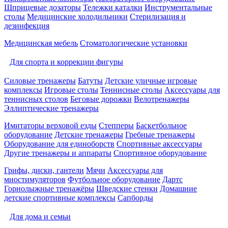
Шприцевые дозаторы
Тележки каталки
Инструментальные
столы
Медицинские холодильники
Стерилизация и
дезинфекция
Медицинская мебель
Стоматологические установки
Для спорта и коррекции фигуры
Силовые тренажеры
Батуты
Детские уличные игровые
комплексы
Игровые столы
Теннисные столы
Аксессуары для
теннисных столов
Беговые дорожки
Велотренажеры
Эллиптические тренажеры
Имитаторы верховой езды
Степперы
Баскетбольное
оборудование
Детские тренажеры
Гребные тренажеры
Оборудование для единоборств
Спортивные аксессуары
Другие тренажеры и аппараты
Спортивное оборудование
Грифы, диски, гантели
Мячи
Аксессуары для
миостимуляторов
Футбольное оборудование
Дартс
Горнолыжные тренажёры
Шведские стенки
Домашние
детские спортивные комплексы
Сапборды
Для дома и семьи