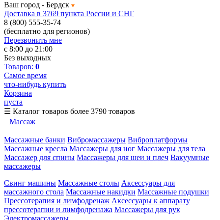
Ваш город -
Бердск
Доставка в 3769 пункта России и СНГ
8 (800) 555-35-74
(бесплатно для регионов)
Перезвонить мне
с 8:00 до 21:00
Без выходных
Товаров:
0
Самое время
что-нибудь купить
Корзина
пуста
☰
Каталог товаров
более 3790 товаров
Массаж
Массажные банки
Вибромассажеры
Виброплатформы
Массажные кресла
Массажеры для ног
Массажеры для тела
Массажер для спины
Массажеры для шеи и плеч
Вакуумные
массажеры
Свинг машины
Массажные столы
Аксессуары для
массажного стола
Массажные накидки
Массажные подушки
Прессотерапия и лимфодренаж
Аксессуары к аппарату
прессотерапии и лимфодренажа
Массажеры для рук
Электромассажеры