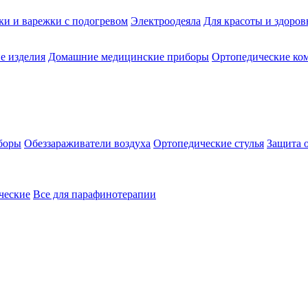
ки и варежки с подогревом
Электроодеяла
Для красоты и здоров
е изделия
Домашние медицинские приборы
Ортопедические ком
боры
Обеззараживатели воздуха
Ортопедические стулья
Защита 
ческие
Все для парафинотерапии