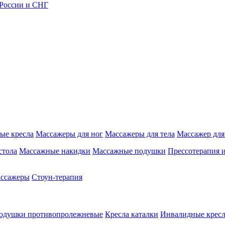
 России и СНГ
ые кресла
Массажеры для ног
Массажеры для тела
Массажер для
стола
Массажные накидки
Массажные подушки
Прессотерапия 
ассажеры
Стоун-терапия
одушки противопролежневые
Кресла каталки
Инвалидные кресл