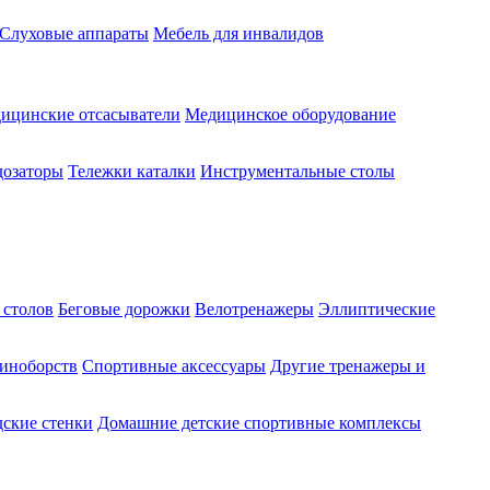
Слуховые аппараты
Мебель для инвалидов
ицинские отсасыватели
Медицинское оборудование
озаторы
Тележки каталки
Инструментальные столы
 столов
Беговые дорожки
Велотренажеры
Эллиптические
диноборств
Спортивные аксессуары
Другие тренажеры и
ские стенки
Домашние детские спортивные комплексы