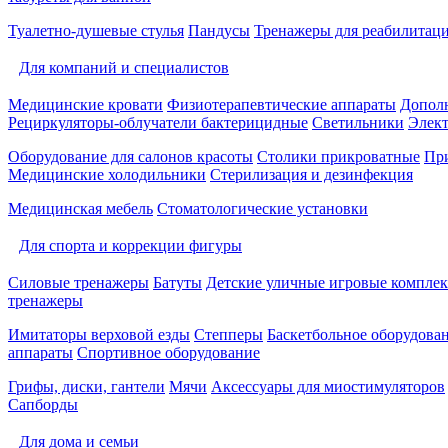
Туалетно-душевые стулья
Пандусы
Тренажеры для реабилитац
Для компаний и специалистов
Медицинские кровати
Физиотерапевтические аппараты
Дополн
Рециркуляторы-облучатели бактерицидные
Светильники
Элек
Оборудование для салонов красоты
Столики прикроватные
Пр
Медицинские холодильники
Стерилизация и дезинфекция
Медицинская мебель
Стоматологические установки
Для спорта и коррекции фигуры
Силовые тренажеры
Батуты
Детские уличные игровые компле
тренажеры
Имитаторы верховой езды
Степперы
Баскетбольное оборудова
аппараты
Спортивное оборудование
Грифы, диски, гантели
Мячи
Аксессуары для миостимуляторов
Сапборды
Для дома и семьи