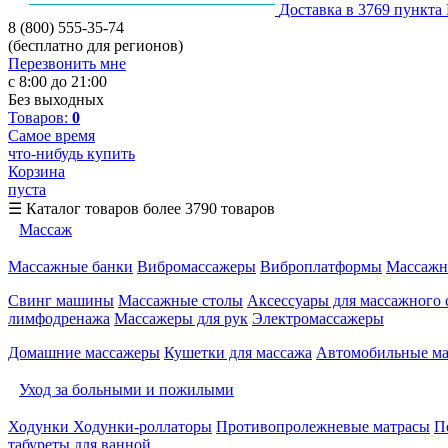
Доставка в 3769 пункта
8 (800) 555-35-74
(бесплатно для регионов)
Перезвонить мне
с 8:00 до 21:00
Без выходных
Товаров:
0
Самое время
что-нибудь купить
Корзина
пуста
☰
Каталог товаров
более 3790 товаров
Массаж
Массажные банки
Вибромассажеры
Виброплатформы
Массажн
Свинг машины
Массажные столы
Аксессуары для массажного 
лимфодренажа
Массажеры для рук
Электромассажеры
Домашние массажеры
Кушетки для массажа
Автомобильные м
Уход за больными и пожилыми
Ходунки
Ходунки-роллаторы
Противопролежневые матрасы
П
табуреты для ванной