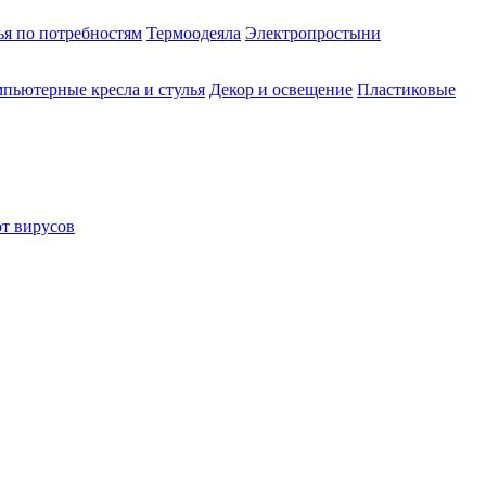
ья по потребностям
Термоодеяла
Электропростыни
пьютерные кресла и стулья
Декор и освещение
Пластиковые
от вирусов