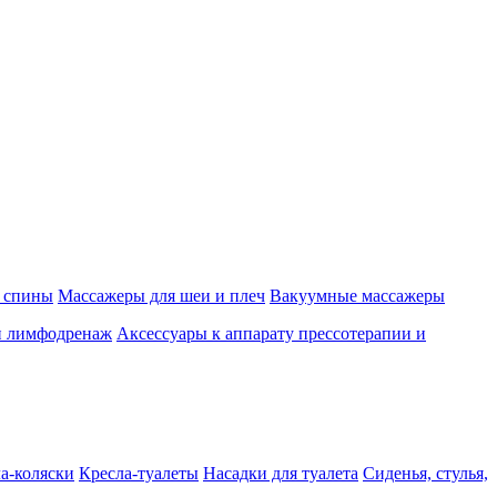
 спины
Массажеры для шеи и плеч
Вакуумные массажеры
и лимфодренаж
Аксессуары к аппарату прессотерапии и
а-коляски
Кресла-туалеты
Насадки для туалета
Сиденья, стулья,