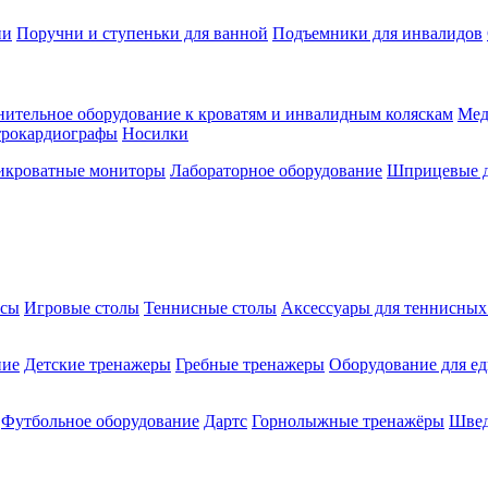
ии
Поручни и ступеньки для ванной
Подъемники для инвалидов
ительное оборудование к кроватям и инвалидным коляскам
Мед
трокардиографы
Носилки
икроватные мониторы
Лабораторное оборудование
Шприцевые д
ксы
Игровые столы
Теннисные столы
Аксессуары для теннисных
ние
Детские тренажеры
Гребные тренажеры
Оборудование для е
Футбольное оборудование
Дартс
Горнолыжные тренажёры
Швед