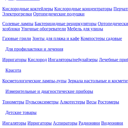
Кислородные коктейлеры
Кислородные концентраторы
Перчат
Электрогрелки
Ортопедические подушки
Солевые лампы
Бактерицидные рециркуляторы
Ортопедически
хозблоки
Уличные обогреватели
Мебель для улицы
Газовые грили
Зонты для пляжа и кафе
Компостеры садовые
Для профилактики и лечения
Ирригаторы
Кислород
Ингаляторы/небулайзеры
Лечебные при
Красота
Косметологические лампы-лупы
Зеркала настольные и космети
Измерительные и диагностические приборы
Тонометры
Пульсоксиметры
Алкотестеры
Весы
Ростомеры
Детские товары
Ингаляторы
Ирригаторы
Аспираторы
Радионяни
Видеоняни