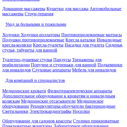
Домашние массажеры
Кушетки для массажа
Автомобильные
массажеры
Стоун-терапия
Уход за больными и пожилыми
Ходунки
Ходунки-роллаторы
Противопролежневые матрасы
Подушки противопролежневые
Кресла каталки
Инвалидные
кресла-коляски
Кресла-туалеты
Насадки для туалета
Сиденья,
стулья, табуреты для ванной
Туалетно-душевые стулья
Пандусы
Тренажеры для
реабилитации
Поручни и ступеньки для ванной
Подъемники
для инвалидов
Слуховые аппараты
Мебель для инвалидов
Для компаний и специалистов
Медицинские кровати
Физиотерапевтические аппараты
Дополнительное оборудование к кроватям и инвалидным
коляскам
Медицинские отсасыватели
Медицинское
оборудование
Рециркуляторы-облучатели бактерицидные
Светильники
Электрокардиографы
Носилки
Оборудование для салонов красоты
Столики прикроватные
Прикроватные мониторы
Лабораторное оборудование