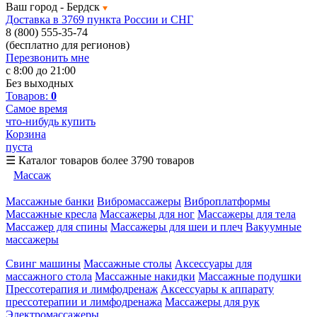
Ваш город -
Бердск
Доставка в 3769 пункта России и СНГ
8 (800) 555-35-74
(бесплатно для регионов)
Перезвонить мне
с 8:00 до 21:00
Без выходных
Товаров:
0
Самое время
что-нибудь купить
Корзина
пуста
☰
Каталог товаров
более 3790 товаров
Массаж
Массажные банки
Вибромассажеры
Виброплатформы
Массажные кресла
Массажеры для ног
Массажеры для тела
Массажер для спины
Массажеры для шеи и плеч
Вакуумные
массажеры
Свинг машины
Массажные столы
Аксессуары для
массажного стола
Массажные накидки
Массажные подушки
Прессотерапия и лимфодренаж
Аксессуары к аппарату
прессотерапии и лимфодренажа
Массажеры для рук
Электромассажеры