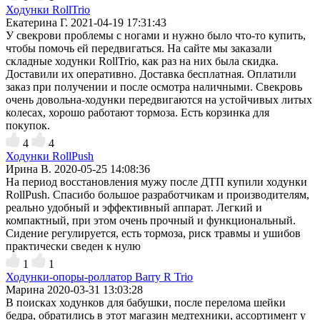
Ходунки RollTrio
Екатерина Г.
2021-04-19 17:31:43
У свекрови проблемы с ногами и нужно было что-то купить,
чтобы помочь ей передвигаться. На сайте мы заказали
складные ходунки RollTrio, как раз на них была скидка.
Доставили их оперативно. Доставка бесплатная. Оплатили
заказ при получении и после осмотра наличными. Свекровь
очень довольна-ходунки передвигаются на устойчивых литых
колесах, хорошо работают тормоза. Есть корзинка для
покупок.
4
4
Ходунки RollPush
Ирина В.
2020-05-25 14:08:36
На период восстановления мужу после ДТП купили ходунки
RollPush. Спасибо большое разработчикам и производителям,
реально удобный и эффективный аппарат. Легкий и
компактный, при этом очень прочный и функциональный.
Сидение регулируется, есть тормоза, риск травмы и ушибов
практически сведен к нулю
1
1
Ходунки-опоры-роллатор Barry R Trio
Марина
2020-03-31 13:03:28
В поисках ходунков для бабушки, после перелома шейки
бедра, обратились в этот магазин медтехники, ассортимент у