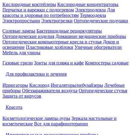
Кислородные коктейлеры
Кислородные концентраторы
Перчатки и варежки с подогревом
Электроодеяла
Для
красоты и здоровья по потребностям
Термоодеяла
Электропростыни
Электрогрелки
Ортопедические подушки
Солевые лампы
Бактерицидные рециркуляторы
Ортопедические изделия
Домашние медицинские приборы
Ортопедические компьютерные кресла и стулья
Декор и
освещение
Пластиковые хозблоки
Уличные обогреватели
Мебель для улицы
Газовые грили
Зонты для пляжа и кафе
Компостеры садовые
Для профилактики и лечения
Ирригаторы
Кислород
Ингаляторы/небулайзеры
Лечебные
приборы
Обеззараживатели воздуха
Ортопедические стулья
Защита от вирусов
Красота
Косметологические лампы-лупы
Зеркала настольные и
косметические
Все для парафинотерапии
Измерительные и диагностические приборы