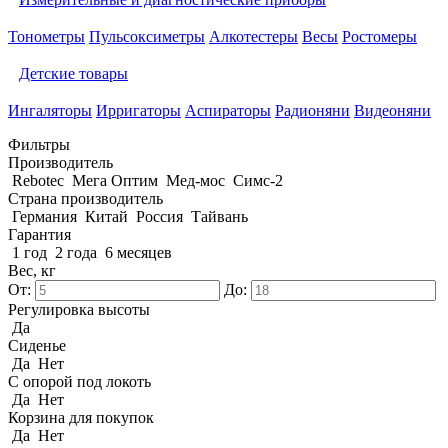
Тонометры
Пульсоксиметры
Алкотестеры
Весы
Ростомеры
Детские товары
Ингаляторы
Ирригаторы
Аспираторы
Радионяни
Видеоняни
Фильтры
Производитель
Rebotec
Мега Оптим
Мед-мос
Симс-2
Страна производитель
Германия
Китай
Россия
Тайвань
Гарантия
1 год
2 года
6 месяцев
Вес, кг
От:
До:
Регулировка высоты
Да
Сиденье
Да
Нет
С опорой под локоть
Да
Нет
Корзина для покупок
Да
Нет