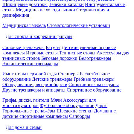
Шприцевые дозаторы
Тележки каталки
Инструментальные
столы
Медицинские холодильники
Стерилизация и
дезинфекция
Медицинская мебель
Стоматологические установки
Для спорта и коррекции фигуры
Силовые тренажеры
Батуты
Детские уличные игровые
комплексы
Игровые столы
Теннисные столы
Аксессуары для
теннисных столов
Беговые дорожки
Велотренажеры
Эллиптические тренажеры
Имитаторы верховой езды
Степперы
Баскетбольное
оборудование
Детские тренажеры
Гребные тренажеры
Оборудование для единоборств
Спортивные аксессуары
Другие тренажеры и аппараты
Спортивное оборудование
Грифы, диски, гантели
Мячи
Аксессуары для
миостимуляторов
Футбольное оборудование
Дартс
Горнолыжные тренажёры
Шведские стенки
Домашние
детские спортивные комплексы
Сапборды
Для дома и семьи