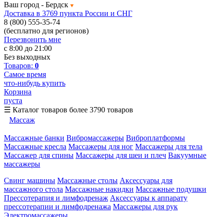
Ваш город -
Бердск
Доставка в 3769 пункта России и СНГ
8 (800) 555-35-74
(бесплатно для регионов)
Перезвонить мне
с 8:00 до 21:00
Без выходных
Товаров:
0
Самое время
что-нибудь купить
Корзина
пуста
☰
Каталог товаров
более 3790 товаров
Массаж
Массажные банки
Вибромассажеры
Виброплатформы
Массажные кресла
Массажеры для ног
Массажеры для тела
Массажер для спины
Массажеры для шеи и плеч
Вакуумные
массажеры
Свинг машины
Массажные столы
Аксессуары для
массажного стола
Массажные накидки
Массажные подушки
Прессотерапия и лимфодренаж
Аксессуары к аппарату
прессотерапии и лимфодренажа
Массажеры для рук
Электромассажеры