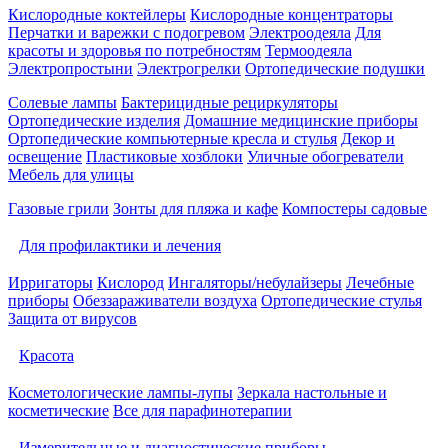
Кислородные коктейлеры
Кислородные концентраторы
Перчатки и варежки с подогревом
Электроодеяла
Для
красоты и здоровья по потребностям
Термоодеяла
Электропростыни
Электрогрелки
Ортопедические подушки
Солевые лампы
Бактерицидные рециркуляторы
Ортопедические изделия
Домашние медицинские приборы
Ортопедические компьютерные кресла и стулья
Декор и
освещение
Пластиковые хозблоки
Уличные обогреватели
Мебель для улицы
Газовые грили
Зонты для пляжа и кафе
Компостеры садовые
Для профилактики и лечения
Ирригаторы
Кислород
Ингаляторы/небулайзеры
Лечебные
приборы
Обеззараживатели воздуха
Ортопедические стулья
Защита от вирусов
Красота
Косметологические лампы-лупы
Зеркала настольные и
косметические
Все для парафинотерапии
Измерительные и диагностические приборы