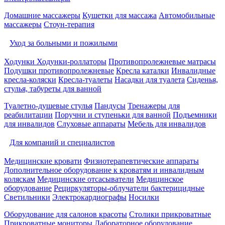
Домашние массажеры
Кушетки для массажа
Автомобильные
массажеры
Стоун-терапия
Уход за больными и пожилыми
Ходунки
Ходунки-роллаторы
Противопролежневые матрасы
Подушки противопролежневые
Кресла каталки
Инвалидные
кресла-коляски
Кресла-туалеты
Насадки для туалета
Сиденья,
стулья, табуреты для ванной
Туалетно-душевые стулья
Пандусы
Тренажеры для
реабилитации
Поручни и ступеньки для ванной
Подъемники
для инвалидов
Слуховые аппараты
Мебель для инвалидов
Для компаний и специалистов
Медицинские кровати
Физиотерапевтические аппараты
Дополнительное оборудование к кроватям и инвалидным
коляскам
Медицинские отсасыватели
Медицинское
оборудование
Рециркуляторы-облучатели бактерицидные
Светильники
Электрокардиографы
Носилки
Оборудование для салонов красоты
Столики прикроватные
Прикроватные мониторы
Лабораторное оборудование