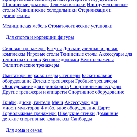
Шприцевые дозаторы
Тележки каталки
Инструментальные
столы
Медицинские холодильники
Стерилизация и
дезинфекция
Медицинская мебель
Стоматологические установки
Для спорта и коррекции фигуры
Силовые тренажеры
Батуты
Детские уличные игровые
комплексы
Игровые столы
Теннисные столы
Аксессуары для
теннисных столов
Беговые дорожки
Велотренажеры
Эллиптические тренажеры
Имитаторы верховой езды
Степперы
Баскетбольное
оборудование
Детские тренажеры
Гребные тренажеры
Оборудование для единоборств
Спортивные аксессуары
Другие тренажеры и аппараты
Спортивное оборудование
Грифы, диски, гантели
Мячи
Аксессуары для
миостимуляторов
Футбольное оборудование
Дартс
Горнолыжные тренажёры
Шведские стенки
Домашние
детские спортивные комплексы
Сапборды
Для дома и семьи