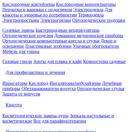
Кислородные коктейлеры
Кислородные концентраторы
Перчатки и варежки с подогревом
Электроодеяла
Для
красоты и здоровья по потребностям
Термоодеяла
Электропростыни
Электрогрелки
Ортопедические подушки
Солевые лампы
Бактерицидные рециркуляторы
Ортопедические изделия
Домашние медицинские приборы
Ортопедические компьютерные кресла и стулья
Декор и
освещение
Пластиковые хозблоки
Уличные обогреватели
Мебель для улицы
Газовые грили
Зонты для пляжа и кафе
Компостеры садовые
Для профилактики и лечения
Ирригаторы
Кислород
Ингаляторы/небулайзеры
Лечебные
приборы
Обеззараживатели воздуха
Ортопедические стулья
Защита от вирусов
Красота
Косметологические лампы-лупы
Зеркала настольные и
косметические
Все для парафинотерапии
Измерительные и диагностические приборы