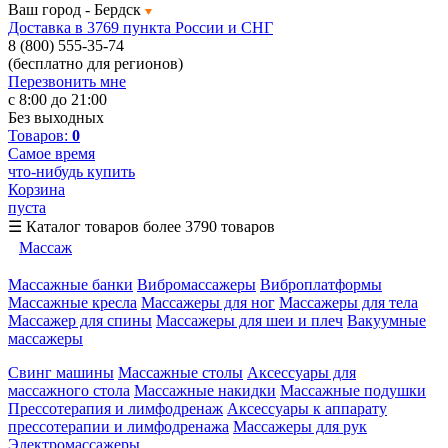
Ваш город -
Бердск
Доставка в 3769 пункта России и СНГ
8 (800) 555-35-74
(бесплатно для регионов)
Перезвонить мне
с 8:00 до 21:00
Без выходных
Товаров:
0
Самое время
что-нибудь купить
Корзина
пуста
☰
Каталог товаров
более 3790 товаров
Массаж
Массажные банки
Вибромассажеры
Виброплатформы
Массажные кресла
Массажеры для ног
Массажеры для тела
Массажер для спины
Массажеры для шеи и плеч
Вакуумные
массажеры
Свинг машины
Массажные столы
Аксессуары для
массажного стола
Массажные накидки
Массажные подушки
Прессотерапия и лимфодренаж
Аксессуары к аппарату
прессотерапии и лимфодренажа
Массажеры для рук
Электромассажеры