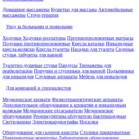
Домашние массажеры
Кушетки для массажа
Автомобильные
массажеры
Стоун-терапия
Уход за больными и пожилыми
Ходунки
Ходунки-роллаторы
Противопролежневые матрасы
Подушки противопролежневые
Кресла каталки
Инвалидные
кресла-коляски
Кресла-туалеты
Насадки для туалета
Сиденья,
стулья, табуреты для ванной
Туалетно-душевые стулья
Пандусы
Тренажеры для
реабилитации
Поручни и ступеньки для ванной
Подъемники
для инвалидов
Слуховые аппараты
Мебель для инвалидов
Для компаний и специалистов
Медицинские кровати
Физиотерапевтические аппараты
Дополнительное оборудование к кроватям и инвалидным
коляскам
Медицинские отсасыватели
Медицинское
оборудование
Рециркуляторы-облучатели бактерицидные
Светильники
Электрокардиографы
Носилки
Оборудование для салонов красоты
Столики прикроватные
Прикроватные мониторы
Лабораторное оборудование