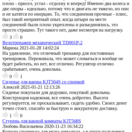
плохо - присел, устал - отдохну и вперед! Именно два колеса и
две опоры - идеально, потому что и двигать не тяжело, но они
и не катятся по инерции. То, что соединения прочные - плюс,
был такой неприятный опыт, когда штыри на месте
соединений были плохо укреплены и разъединялись, это
просто страшно. Тут такого нет, даже несмотря на нагрузку.
3
0
Велотренажер механический TD001P-2
Марина
2021-01-28 14:02:24
На удивление, это отличный тренажер для постоянных
тренировок. Переживала, что может сломаться и вообще не
будет работать, но нет, все отлично. Регулятор отлично
срабатывает, очень довольна.
0
1
Cиденье для ванны KJT504S со спинкой
Алексей
2021-01-21 12:13:26
Сиденье покупали для дедушки, покупкой довольны.
Конструкция надежная, все очень добротно. Высота
регулируется, не проскальзывает, сидеть удобно. Своих денег
точно стоит, спасибо за быструю и аккуратную доставку.
1
0
Ступень для ванной комнаты KJT568S
Любовь Васильевна
2020-11-23 16:34:22
Купили ступеньку для мужа-инвалида, а в итоге пользуемся