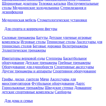
Шприцевые дозаторы
Тележки каталки
Инструментальные
столы
Медицинские холодильники
Стерилизация и
дезинфекция
Медицинская мебель
Стоматологические установки
Для спорта и коррекции фигуры
Силовые тренажеры
Батуты
Детские уличные игровые
комплексы
Игровые столы
Теннисные столы
Аксессуары для
теннисных столов
Беговые дорожки
Велотренажеры
Эллиптические тренажеры
Имитаторы верховой езды
Степперы
Баскетбольное
оборудование
Детские тренажеры
Гребные тренажеры
Оборудование для единоборств
Спортивные аксессуары
Другие тренажеры и аппараты
Спортивное оборудование
Грифы, диски, гантели
Мячи
Аксессуары для
миостимуляторов
Футбольное оборудование
Дартс
Горнолыжные тренажёры
Шведские стенки
Домашние
детские спортивные комплексы
Сапборды
Для дома и семьи