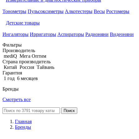
Тонометры
Пульсоксиметры
Алкотестеры
Весы
Ростомеры
Детские товары
Ингаляторы
Ирригаторы
Аспираторы
Радионяни
Видеоняни
Фильтры
Производитель
mediQ
Мега Оптим
Страна производитель
Китай
Россия
Тайвань
Гарантия
1 год
6 месяцев
Бренды
Смотреть все
Поиск
Главная
Бренды