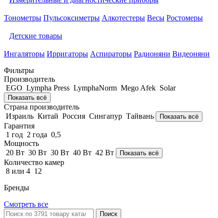
Тонометры
Пульсоксиметры
Алкотестеры
Весы
Ростомеры
Детские товары
Ингаляторы
Ирригаторы
Аспираторы
Радионяни
Видеоняни
Фильтры
Производитель
EGO
Lympha Рress
LymphaNorm
Mego Afek
Solar
Показать всё
Страна производитель
Израиль
Китай
Россия
Сингапур
Тайвань
Показать всё
Гарантия
1 год
2 года
0,5
Мощность
20 Вт
30 Вт
30 Вт
40 Вт
42 Вт
Показать всё
Количество камер
8 или 4
12
Бренды
Смотреть все
Поиск