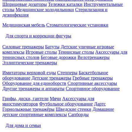
Шприцевые дозаторы
Тележки каталки
Инструментальные
столы
Медицинские холодильники
Стерилизация и
дезинфекция
Медицинская мебель
Стоматологические установки
Для спорта и коррекции фигуры
Силовые тренажеры
Батуты
Детские уличные игровые
комплексы
Игровые столы
Теннисные столы
Аксессуары для
теннисных столов
Беговые дорожки
Велотренажеры
Эллиптические тренажеры
Имитаторы верховой езды
Степперы
Баскетбольное
оборудование
Детские тренажеры
Гребные тренажеры
Оборудование для единоборств
Спортивные аксессуары
Другие тренажеры и аппараты
Спортивное оборудование
Грифы, диски, гантели
Мячи
Аксессуары для
миостимуляторов
Футбольное оборудование
Дартс
Горнолыжные тренажёры
Шведские стенки
Домашние
детские спортивные комплексы
Сапборды
Для дома и семьи