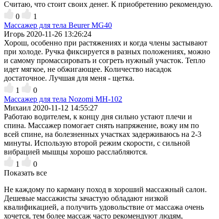
Считаю, что стоит своих денег. К приобретению рекомендую.
0
1
Массажер для тела Beurer MG40
Игорь
2020-11-26 13:26:24
Хорош, особенно при растяжениях и когда члены застывают
при холоде. Ручка фиксируется в разных положениях, можно
и самому промассировать и согреть нужный участок. Тепло
идет мягкое, не обжигающее. Количество насадок
достаточное. Лучшая для меня - щетка.
1
0
Массажер для тела Nozomi MH-102
Михаил
2020-11-12 14:55:27
Работаю водителем, к концу дня сильно устают плечи и
спина. Массажер помогает снять напряжение, вожу им по
всей спине, на болезненных участках задерживаюсь на 2-3
минуты. Использую второй режим скорости, с сильной
вибрацией мышцы хорошо расслабляются.
1
0
Показать все
Не каждому по карману поход в хороший массажный салон.
Дешевые массажисты зачастую обладают низкой
квалификацией, а получить удовольствие от массажа очень
хочется, тем более массаж часто рекомендуют людям,