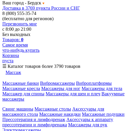
Ваш город -
Бердск
Доставка в 3769 пункта России и СНГ
8 (800) 555-35-74
(бесплатно для регионов)
Перезвонить мне
с 8:00 до 21:00
Без выходных
Товаров:
0
Самое время
что-нибудь купить
Корзина
пуста
☰
Каталог товаров
более 3790 товаров
Массаж
Массажные банки
Вибромассажеры
Виброплатформы
Массажные кресла
Массажеры для ног
Массажеры для тела
Массажер для спины
Массажеры для шеи и плеч
Вакуумные
массажеры
Свинг машины
Массажные столы
Аксессуары для
массажного стола
Массажные накидки
Массажные подушки
Прессотерапия и лимфодренаж
Аксессуары к аппарату
прессотерапии и лимфодренажа
Массажеры для рук
Электромассажеры