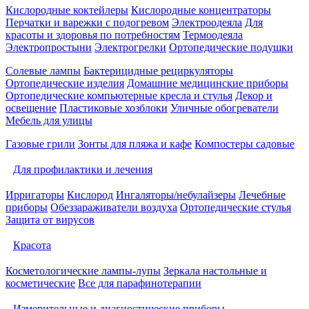
Кислородные коктейлеры
Кислородные концентраторы
Перчатки и варежки с подогревом
Электроодеяла
Для
красоты и здоровья по потребностям
Термоодеяла
Электропростыни
Электрогрелки
Ортопедические подушки
Солевые лампы
Бактерицидные рециркуляторы
Ортопедические изделия
Домашние медицинские приборы
Ортопедические компьютерные кресла и стулья
Декор и
освещение
Пластиковые хозблоки
Уличные обогреватели
Мебель для улицы
Газовые грили
Зонты для пляжа и кафе
Компостеры садовые
Для профилактики и лечения
Ирригаторы
Кислород
Ингаляторы/небулайзеры
Лечебные
приборы
Обеззараживатели воздуха
Ортопедические стулья
Защита от вирусов
Красота
Косметологические лампы-лупы
Зеркала настольные и
косметические
Все для парафинотерапии
Измерительные и диагностические приборы