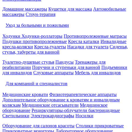
Домашние массажеры
Кушетки для массажа
Автомобильные
массажеры
Стоун-терапия
Уход за больными и пожилыми
Ходунки
Ходунки-роллаторы
Противопролежневые матрасы
Подушки противопролежневые
Кресла каталки
Инвалидные
кресла-коляски
Кресла-туалеты
Насадки для туалета
Сиденья,
стулья, табуреты для ванной
Туалетно-душевые стулья
Пандусы
Тренажеры для
реабилитации
Поручни и ступеньки для ванной
Подъемники
для инвалидов
Слуховые аппараты
Мебель для инвалидов
Для компаний и специалистов
Медицинские кровати
Физиотерапевтические аппараты
Дополнительное оборудование к кроватям и инвалидным
коляскам
Медицинские отсасыватели
Медицинское
оборудование
Рециркуляторы-облучатели бактерицидные
Светильники
Электрокардиографы
Носилки
Оборудование для салонов красоты
Столики прикроватные
Прикроватные мониторы
Лабораторное оборудование