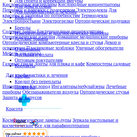
Для спорта и коррекции фигуры
Кислородные коктейлеры
Кислородные концентраторы
Для дома и семьи
Перчатки и варежки с подогревом
Электроодеяла
Для
Для профилактики и лечения
красоты и здоровья по потребностям
Термоодеяла
Красота
Электропростыни
Электрогрелки
Ортопедические подушки
Бренды
Солевые лампы
Бактерицидные рециркуляторы
Измерительные и диагностические приборы
Ортопедические изделия
Домашние медицинские приборы
Детские товары
Ортопедические компьютерные кресла и стулья
Декор и
освещение
Пластиковые хозблоки
Уличные обогреватели
О компании
Мебель для улицы
Доставка и оплата
Оптовым покупателям
Газовые грили
Зонты для пляжа и кафе
Компостеры садовые
Контакты
Для профилактики и лечения
Кредит
Кредит без переплаты
Ирригаторы
Кислород
Ингаляторы/небулайзеры
Лечебные
Политика
приборы
Обеззараживатели воздуха
Ортопедические стулья
Защита от вирусов
Красота
Косметологические лампы-лупы
Зеркала настольные и
косметические
Все для парафинотерапии
Измерительные и диагностические приборы