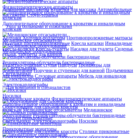
Физиотерапевтические аппараты
Домашние массажеры
Кушетки для массажа
Автомобильные
массажеры
Стоун-терапия
Дополнительное оборудование к кроватям и инвалидным
Уход за больными и пожилыми
коляскам
Ходунки
Ходунки-роллаторы
Противопролежневые матрасы
Медицинские отсасыватели
Подушки противопролежневые
Кресла каталки
Инвалидные
кресла-коляски
Кресла-туалеты
Насадки для туалета
Сиденья,
Медицинское оборудование
стулья, табуреты для ванной
Рециркуляторы-облучатели бактерицидные
Туалетно-душевые стулья
Пандусы
Тренажеры для
реабилитации
Поручни и ступеньки для ванной
Подъемники
Светильники
для инвалидов
Слуховые аппараты
Мебель для инвалидов
Электрокардиографы
Для компаний и специалистов
Носилки
Медицинские кровати
Физиотерапевтические аппараты
Дополнительное оборудование к кроватям и инвалидным
Оборудование для салонов красоты
коляскам
Медицинские отсасыватели
Медицинское
оборудование
Рециркуляторы-облучатели бактерицидные
Столики прикроватные
Светильники
Электрокардиографы
Носилки
Прикроватные мониторы
Оборудование для салонов красоты
Столики прикроватные
Прикроватные мониторы
Лабораторное оборудование