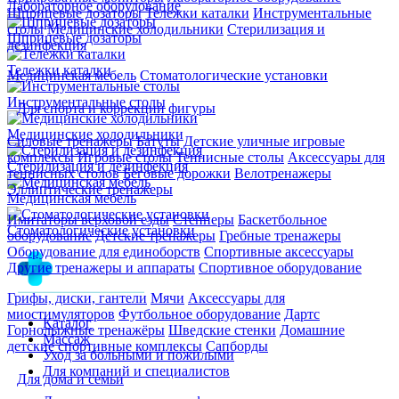
Лабораторное оборудование
Шприцевые дозаторы
Тележки каталки
Инструментальные
столы
Медицинские холодильники
Стерилизация и
Шприцевые дозаторы
дезинфекция
Тележки каталки
Медицинская мебель
Стоматологические установки
Инструментальные столы
Для спорта и коррекции фигуры
Медицинские холодильники
Силовые тренажеры
Батуты
Детские уличные игровые
комплексы
Игровые столы
Теннисные столы
Аксессуары для
Стерилизация и дезинфекция
теннисных столов
Беговые дорожки
Велотренажеры
Эллиптические тренажеры
Медицинская мебель
Имитаторы верховой езды
Степперы
Баскетбольное
Стоматологические установки
оборудование
Детские тренажеры
Гребные тренажеры
Оборудование для единоборств
Спортивные аксессуары
Другие тренажеры и аппараты
Спортивное оборудование
Грифы, диски, гантели
Мячи
Аксессуары для
миостимуляторов
Футбольное оборудование
Дартс
Каталог
Горнолыжные тренажёры
Шведские стенки
Домашние
Массаж
детские спортивные комплексы
Сапборды
Уход за больными и пожилыми
Для компаний и специалистов
Для дома и семьи