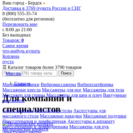
Ваш город -
Бердск
Доставка в 3769 пункта России и СНГ
8 (800) 555-35-74
(бесплатно для регионов)
Перезвонить мне
с 8:00 до 21:00
Без выходных
Товаров:
0
Самое время
что-нибудь купить
Корзина
пуста
☰
Каталог товаров
более 3790 товаров
Массаж
Поиск
Главная
Массажные банки
Вибромассажеры
Виброплатформы
Массажные кресла
Массажеры для ног
Массажеры для тела
Массажер для спины
Массажеры для шеи и плеч
Вакуумные
Для компаний и
массажеры
специалистов
Свинг машины
Массажные столы
Аксессуары для
массажного стола
Массажные накидки
Массажные подушки
Прессотерапия и лимфодренаж
Аксессуары к аппарату
прессотерапии и лимфодренажа
Массажеры для рук
Медицинские кровати
Электромассажеры