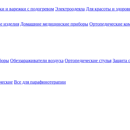
ки и варежки с подогревом
Электроодеяла
Для красоты и здоров
е изделия
Домашние медицинские приборы
Ортопедические ком
боры
Обеззараживатели воздуха
Ортопедические стулья
Защита 
ческие
Все для парафинотерапии