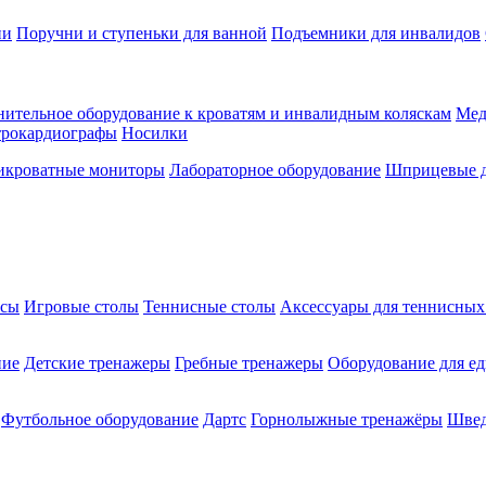
ии
Поручни и ступеньки для ванной
Подъемники для инвалидов
ительное оборудование к кроватям и инвалидным коляскам
Мед
трокардиографы
Носилки
икроватные мониторы
Лабораторное оборудование
Шприцевые д
ксы
Игровые столы
Теннисные столы
Аксессуары для теннисных
ние
Детские тренажеры
Гребные тренажеры
Оборудование для е
Футбольное оборудование
Дартс
Горнолыжные тренажёры
Швед