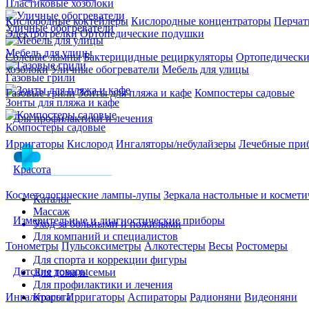
Пластиковые хозблоки
Кислородные коктейлеры
Кислородные концентраторы
Перчат
Уличные обогреватели
Электрогрелки
Ортопедические подушки
Мебель для улицы
Солевые лампы
Бактерицидные рециркуляторы
Ортопедически
хозблоки
Уличные обогреватели
Мебель для улицы
Газовые грили
Газовые грили
Зонты для пляжа и кафе
Компостеры садовые
Зонты для пляжа и кафе
Для профилактики и лечения
Компостеры садовые
Ирригаторы
Кислород
Ингаляторы/небулайзеры
Лечебные при
Красота
Косметологические лампы-лупы
Зеркала настольные и космети
Каталог
Массаж
Измерительные и диагностические приборы
Уход за больными и пожилыми
Для компаний и специалистов
Тонометры
Пульсоксиметры
Алкотестеры
Весы
Ростомеры
Для спорта и коррекции фигуры
Детские товары
Для дома и семьи
Для профилактики и лечения
Красота
Ингаляторы
Ирригаторы
Аспираторы
Радионяни
Видеоняни