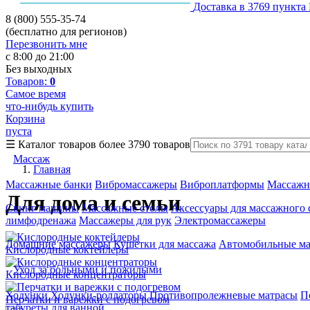
Доставка в 3769 пункта
8 (800) 555-35-74
(бесплатно для регионов)
Перезвонить мне
с 8:00 до 21:00
Без выходных
Товаров:
0
Самое время
что-нибудь купить
Корзина
пуста
☰
Каталог товаров
более 3790 товаров
Массаж
Главная
Массажные банки
Вибромассажеры
Виброплатформы
Массажн
Для дома и семьи
Свинг машины
Массажные столы
Аксессуары для массажного 
лимфодренажа
Массажеры для рук
Электромассажеры
Домашние массажеры
Кушетки для массажа
Автомобильные м
Кислородные коктейлеры
Уход за больными и пожилыми
Кислородные концентраторы
Ходунки
Ходунки-роллаторы
Противопролежневые матрасы
П
Перчатки и варежки с подогревом
табуреты для ванной