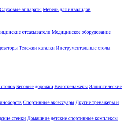
Слуховые аппараты
Мебель для инвалидов
ицинские отсасыватели
Медицинское оборудование
озаторы
Тележки каталки
Инструментальные столы
 столов
Беговые дорожки
Велотренажеры
Эллиптические
диноборств
Спортивные аксессуары
Другие тренажеры и
ские стенки
Домашние детские спортивные комплексы