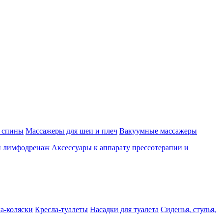
 спины
Массажеры для шеи и плеч
Вакуумные массажеры
и лимфодренаж
Аксессуары к аппарату прессотерапии и
а-коляски
Кресла-туалеты
Насадки для туалета
Сиденья, стулья,