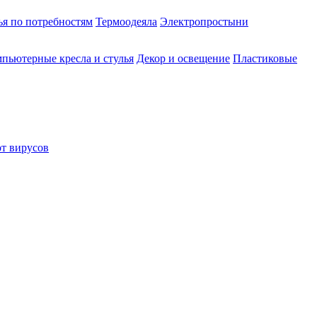
ья по потребностям
Термоодеяла
Электропростыни
пьютерные кресла и стулья
Декор и освещение
Пластиковые
от вирусов