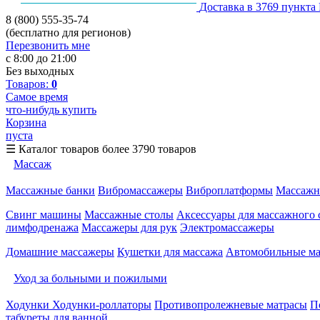
Доставка в 3769 пункта
8 (800) 555-35-74
(бесплатно для регионов)
Перезвонить мне
с 8:00 до 21:00
Без выходных
Товаров:
0
Самое время
что-нибудь купить
Корзина
пуста
☰
Каталог товаров
более 3790 товаров
Массаж
Массажные банки
Вибромассажеры
Виброплатформы
Массажн
Свинг машины
Массажные столы
Аксессуары для массажного 
лимфодренажа
Массажеры для рук
Электромассажеры
Домашние массажеры
Кушетки для массажа
Автомобильные м
Уход за больными и пожилыми
Ходунки
Ходунки-роллаторы
Противопролежневые матрасы
П
табуреты для ванной