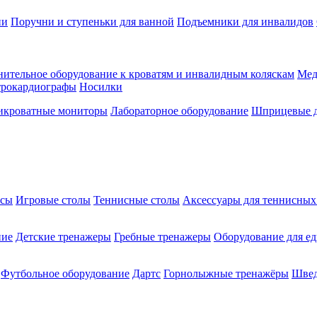
ии
Поручни и ступеньки для ванной
Подъемники для инвалидов
ительное оборудование к кроватям и инвалидным коляскам
Мед
трокардиографы
Носилки
икроватные мониторы
Лабораторное оборудование
Шприцевые д
ксы
Игровые столы
Теннисные столы
Аксессуары для теннисных
ние
Детские тренажеры
Гребные тренажеры
Оборудование для е
Футбольное оборудование
Дартс
Горнолыжные тренажёры
Швед