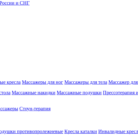
 России и СНГ
ые кресла
Массажеры для ног
Массажеры для тела
Массажер для
стола
Массажные накидки
Массажные подушки
Прессотерапия 
ассажеры
Стоун-терапия
одушки противопролежневые
Кресла каталки
Инвалидные кресл