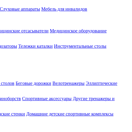
Слуховые аппараты
Мебель для инвалидов
ицинские отсасыватели
Медицинское оборудование
озаторы
Тележки каталки
Инструментальные столы
 столов
Беговые дорожки
Велотренажеры
Эллиптические
диноборств
Спортивные аксессуары
Другие тренажеры и
ские стенки
Домашние детские спортивные комплексы