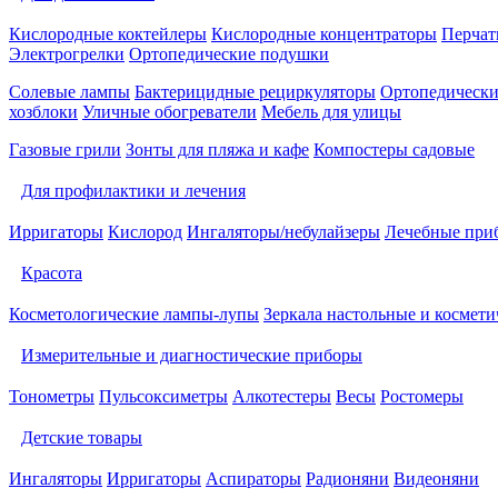
Кислородные коктейлеры
Кислородные концентраторы
Перчат
Электрогрелки
Ортопедические подушки
Солевые лампы
Бактерицидные рециркуляторы
Ортопедически
хозблоки
Уличные обогреватели
Мебель для улицы
Газовые грили
Зонты для пляжа и кафе
Компостеры садовые
Для профилактики и лечения
Ирригаторы
Кислород
Ингаляторы/небулайзеры
Лечебные при
Красота
Косметологические лампы-лупы
Зеркала настольные и космети
Измерительные и диагностические приборы
Тонометры
Пульсоксиметры
Алкотестеры
Весы
Ростомеры
Детские товары
Ингаляторы
Ирригаторы
Аспираторы
Радионяни
Видеоняни