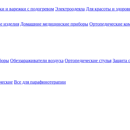
ки и варежки с подогревом
Электроодеяла
Для красоты и здоров
е изделия
Домашние медицинские приборы
Ортопедические ком
боры
Обеззараживатели воздуха
Ортопедические стулья
Защита 
ческие
Все для парафинотерапии