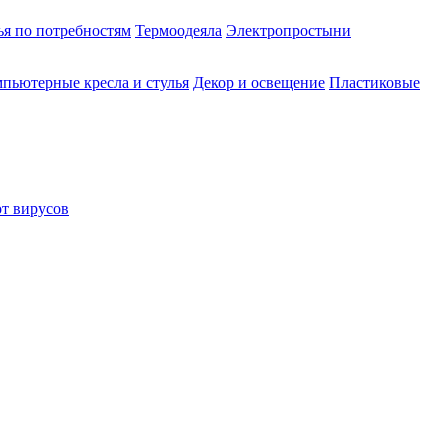
ья по потребностям
Термоодеяла
Электропростыни
пьютерные кресла и стулья
Декор и освещение
Пластиковые
от вирусов