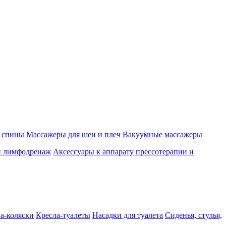
 спины
Массажеры для шеи и плеч
Вакуумные массажеры
и лимфодренаж
Аксессуары к аппарату прессотерапии и
а-коляски
Кресла-туалеты
Насадки для туалета
Сиденья, стулья,