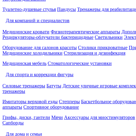
Туалетно-душевые стулья
Пандусы
Тренажеры для реабилитац
Для компаний и специалистов
Медицинские кровати
Физиотерапевтические аппараты
Дополн
Рециркуляторы-облучатели бактерицидные
Светильники
Элек
Оборудование для салонов красоты
Столики прикроватные
Пр
Медицинские холодильники
Стерилизация и дезинфекция
Медицинская мебель
Стоматологические установки
Для спорта и коррекции фигуры
Силовые тренажеры
Батуты
Детские уличные игровые компле
тренажеры
Имитаторы верховой езды
Степперы
Баскетбольное оборудова
аппараты
Спортивное оборудование
Грифы, диски, гантели
Мячи
Аксессуары для миостимуляторов
Сапборды
Для дома и семьи