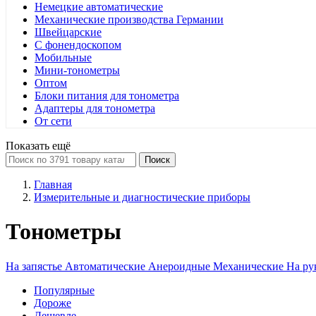
Немецкие автоматические
Механические производства Германии
Швейцарские
С фонендоскопом
Мобильные
Мини-тонометры
Оптом
Блоки питания для тонометра
Адаптеры для тонометра
От сети
Показать ещё
Поиск
Главная
Измерительные и диагностические приборы
Тонометры
На запястье
Автоматические
Анероидные
Механические
На р
Популярные
Дороже
Дешевле