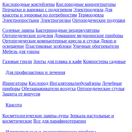
Кислородные коктейлеры
Кислородные концентраторы
Перчатки и варежки с подогревом
Электроодеяла
Для
красоты и здоровья по потребностям
Термоодеяла
Электропростыни
Электрогрелки
Ортопедические подушки
Солевые лампы
Бактерицидные рециркуляторы
Ортопедические изделия
Домашние медицинские приборы
Ортопедические компьютерные кресла и стулья
Декор и
освещение
Пластиковые хозблоки
Уличные обогреватели
Мебель для улицы
Газовые грили
Зонты для пляжа и кафе
Компостеры садовые
Для профилактики и лечения
Ирригаторы
Кислород
Ингаляторы/небулайзеры
Лечебные
приборы
Обеззараживатели воздуха
Ортопедические стулья
Защита от вирусов
Красота
Косметологические лампы-лупы
Зеркала настольные и
косметические
Все для парафинотерапии
Измерительные и диагностические приборы