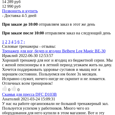
14 289 руб
12 990 руб
Позвонить и купить
- Доставка
4-5 дней
При заказе до 10:00
отправляем заказ в этот же день
При заказе после 10:00
отправляем заказ на следующий день
1
2
3
4
5
6
7
›
Силовые тренажеры - отзывы:
Тренажер для ног, бедер и ягодиц Belberg Leg Magic BE-30
Ираклий
2022-06-30 12:53:57
Хороший тренажер для ног и ягодиц из бюджетной серии. Мы
с женой пенсионеры и в летний период уезжаем жить на дачу.
Хочется поддерживать здоровье суставов и мышц ног в
хорошем состоянии. Пользуемся им более 3х месяцев.
Исправно служит, ничего нигде не скрипит и не ломается.
Отличных всем тренировок!
0
0
Скамья для пресса DFC D103B
Анатолий
2021-03-24 15:09:31
У нас на работе организовали не большой тренажерный зал.
Пользуется успехом у работников. Много чего из
оборудования для него купили в этом магазине. Вот и эту