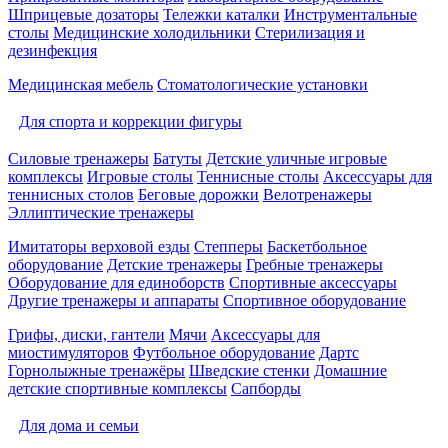
Шприцевые дозаторы
Тележки каталки
Инструментальные
столы
Медицинские холодильники
Стерилизация и
дезинфекция
Медицинская мебель
Стоматологические установки
Для спорта и коррекции фигуры
Силовые тренажеры
Батуты
Детские уличные игровые
комплексы
Игровые столы
Теннисные столы
Аксессуары для
теннисных столов
Беговые дорожки
Велотренажеры
Эллиптические тренажеры
Имитаторы верховой езды
Степперы
Баскетбольное
оборудование
Детские тренажеры
Гребные тренажеры
Оборудование для единоборств
Спортивные аксессуары
Другие тренажеры и аппараты
Спортивное оборудование
Грифы, диски, гантели
Мячи
Аксессуары для
миостимуляторов
Футбольное оборудование
Дартс
Горнолыжные тренажёры
Шведские стенки
Домашние
детские спортивные комплексы
Сапборды
Для дома и семьи