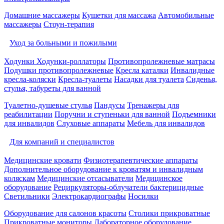
Домашние массажеры
Кушетки для массажа
Автомобильные
массажеры
Стоун-терапия
Уход за больными и пожилыми
Ходунки
Ходунки-роллаторы
Противопролежневые матрасы
Подушки противопролежневые
Кресла каталки
Инвалидные
кресла-коляски
Кресла-туалеты
Насадки для туалета
Сиденья,
стулья, табуреты для ванной
Туалетно-душевые стулья
Пандусы
Тренажеры для
реабилитации
Поручни и ступеньки для ванной
Подъемники
для инвалидов
Слуховые аппараты
Мебель для инвалидов
Для компаний и специалистов
Медицинские кровати
Физиотерапевтические аппараты
Дополнительное оборудование к кроватям и инвалидным
коляскам
Медицинские отсасыватели
Медицинское
оборудование
Рециркуляторы-облучатели бактерицидные
Светильники
Электрокардиографы
Носилки
Оборудование для салонов красоты
Столики прикроватные
Прикроватные мониторы
Лабораторное оборудование