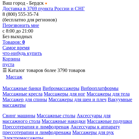
Ваш город -
Бердск
Доставка в 3769 пункта России и СНГ
8 (800) 555-35-74
(бесплатно для регионов)
Перезвонить мне
с 8:00 до 21:00
Без выходных
Товаров:
0
Самое время
что-нибудь купить
Корзина
пуста
☰
Каталог товаров
более 3790 товаров
Массаж
Массажные банки
Вибромассажеры
Виброплатформы
Массажные кресла
Массажеры для ног
Массажеры для тела
Массажер для спины
Массажеры для шеи и плеч
Вакуумные
массажеры
Свинг машины
Массажные столы
Аксессуары для
массажного стола
Массажные накидки
Массажные подушки
Прессотерапия и лимфодренаж
Аксессуары к аппарату
прессотерапии и лимфодренажа
Массажеры для рук
Электромассажеры