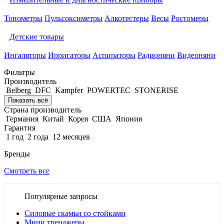
Тонометры
Пульсоксиметры
Алкотестеры
Весы
Ростомеры
Детские товары
Ингаляторы
Ирригаторы
Аспираторы
Радионяни
Видеоняни
Фильтры
Производитель
Belberg
DFC
Kampfer
POWERTEC
STONERISE
Показать всё
Страна производитель
Германия
Китай
Корея
США
Япония
Гарантия
1 год
2 года
12 месяцев
Бренды
Смотреть все
Популярные запросы
Силовые скамьи со стойками
Мини тренажеры