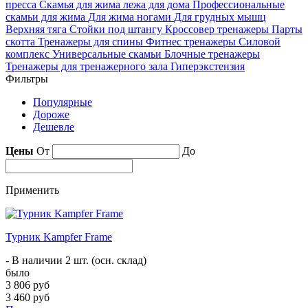
пресса
Скамья для жима лежа для дома
Профессиональные
скамьи для жима
Для жима ногами
Для грудных мышц
Верхняя тяга
Стойки под штангу
Кроссовер тренажеры
Парты
скотта
Тренажеры для спины
Фитнес тренажеры
Силовой
комплекс
Универсальные скамьи
Блочные тренажеры
Тренажеры для тренажерного зала
Гиперэкстензия
Фильтры
Популярные
Дороже
Дешевле
Цены
От
До
Применить
Турник Kampfer Frame
- В наличии 2 шт. (осн. склад)
было
3 806 руб
3 460 руб