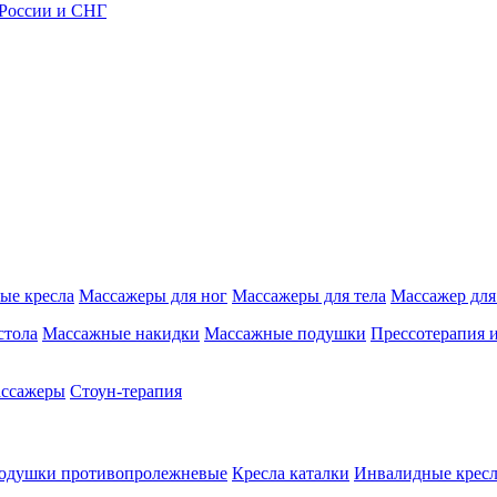
 России и СНГ
ые кресла
Массажеры для ног
Массажеры для тела
Массажер для
стола
Массажные накидки
Массажные подушки
Прессотерапия 
ассажеры
Стоун-терапия
одушки противопролежневые
Кресла каталки
Инвалидные кресл