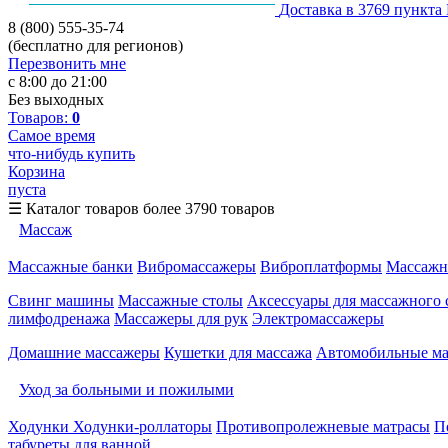
Доставка в 3769 пункта
8 (800) 555-35-74
(бесплатно для регионов)
Перезвонить мне
с 8:00 до 21:00
Без выходных
Товаров:
0
Самое время
что-нибудь купить
Корзина
пуста
☰
Каталог товаров
более 3790 товаров
Массаж
Массажные банки
Вибромассажеры
Виброплатформы
Массажн
Свинг машины
Массажные столы
Аксессуары для массажного 
лимфодренажа
Массажеры для рук
Электромассажеры
Домашние массажеры
Кушетки для массажа
Автомобильные м
Уход за больными и пожилыми
Ходунки
Ходунки-роллаторы
Противопролежневые матрасы
П
табуреты для ванной