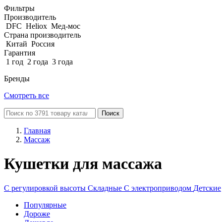
Фильтры
Производитель
DFC
Heliox
Мед-мос
Страна производитель
Китай
Россия
Гарантия
1 год
2 года
3 года
Бренды
Смотреть все
Поиск
Главная
Массаж
Кушетки для массажа
С регулировкой высоты
Складные
С электроприводом
Детские
Популярные
Дороже