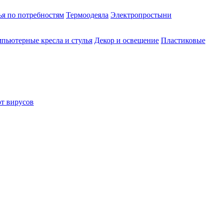
ья по потребностям
Термоодеяла
Электропростыни
пьютерные кресла и стулья
Декор и освещение
Пластиковые
от вирусов