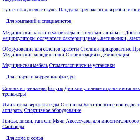
Туалетно-душевые стулья
Пандусы
Тренажеры для реабилитац
Для компаний и специалистов
Медицинские кровати
Физиотерапевтические аппараты
Дополн
Рециркуляторы-облучатели бактерицидные
Светильники
Элек
Оборудование для салонов красоты
Столики прикроватные
Пр
Медицинские холодильники
Стерилизация и дезинфекция
Медицинская мебель
Стоматологические установки
Для спорта и коррекции фигуры
Силовые тренажеры
Батуты
Детские уличные игровые компле
тренажеры
Имитаторы верховой езды
Степперы
Баскетбольное оборудова
аппараты
Спортивное оборудование
Грифы, диски, гантели
Мячи
Аксессуары для миостимуляторов
Сапборды
Для дома и семьи