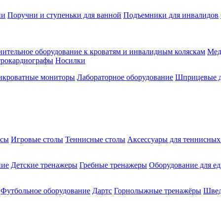
ии
Поручни и ступеньки для ванной
Подъемники для инвалидов
ительное оборудование к кроватям и инвалидным коляскам
Мед
трокардиографы
Носилки
икроватные мониторы
Лабораторное оборудование
Шприцевые д
ксы
Игровые столы
Теннисные столы
Аксессуары для теннисных
ние
Детские тренажеры
Гребные тренажеры
Оборудование для е
Футбольное оборудование
Дартс
Горнолыжные тренажёры
Швед