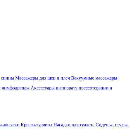
 спины
Массажеры для шеи и плеч
Вакуумные массажеры
и лимфодренаж
Аксессуары к аппарату прессотерапии и
а-коляски
Кресла-туалеты
Насадки для туалета
Сиденья, стулья,