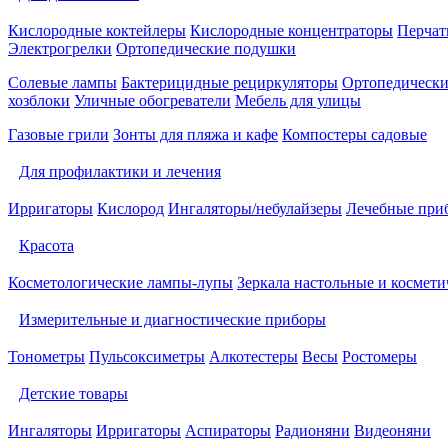
Кислородные коктейлеры
Кислородные концентраторы
Перчат
Электрогрелки
Ортопедические подушки
Солевые лампы
Бактерицидные рециркуляторы
Ортопедически
хозблоки
Уличные обогреватели
Мебель для улицы
Газовые грили
Зонты для пляжа и кафе
Компостеры садовые
Для профилактики и лечения
Ирригаторы
Кислород
Ингаляторы/небулайзеры
Лечебные при
Красота
Косметологические лампы-лупы
Зеркала настольные и космети
Измерительные и диагностические приборы
Тонометры
Пульсоксиметры
Алкотестеры
Весы
Ростомеры
Детские товары
Ингаляторы
Ирригаторы
Аспираторы
Радионяни
Видеоняни