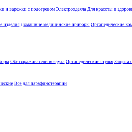
ки и варежки с подогревом
Электроодеяла
Для красоты и здоров
е изделия
Домашние медицинские приборы
Ортопедические ком
боры
Обеззараживатели воздуха
Ортопедические стулья
Защита 
ческие
Все для парафинотерапии