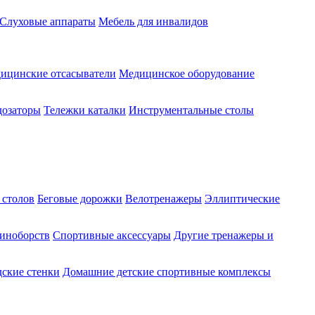
Слуховые аппараты
Мебель для инвалидов
ицинские отсасыватели
Медицинское оборудование
озаторы
Тележки каталки
Инструментальные столы
 столов
Беговые дорожки
Велотренажеры
Эллиптические
диноборств
Спортивные аксессуары
Другие тренажеры и
ские стенки
Домашние детские спортивные комплексы