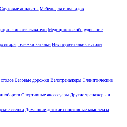
Слуховые аппараты
Мебель для инвалидов
ицинские отсасыватели
Медицинское оборудование
озаторы
Тележки каталки
Инструментальные столы
 столов
Беговые дорожки
Велотренажеры
Эллиптические
диноборств
Спортивные аксессуары
Другие тренажеры и
ские стенки
Домашние детские спортивные комплексы