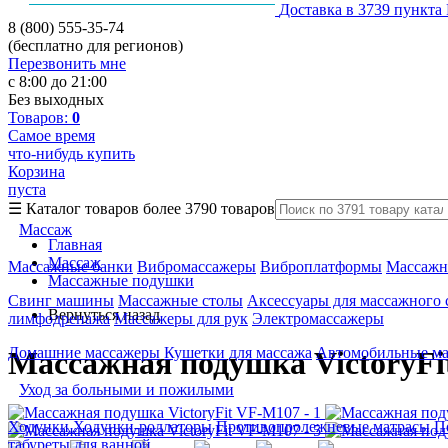
Доставка в 3739 пункта
8 (800) 555-35-74
(бесплатно для регионов)
Перезвонить мне
с 8:00 до 21:00
Без выходных
Товаров:
0
Самое время
что-нибудь купить
Корзина
пуста
☰
Каталог товаров
более 3790 товаров
Массаж
Главная
Массаж
Массажные банки
Вибромассажеры
Виброплатформы
Массажн
Массажные подушки
Свинг машины
Массажные столы
Аксессуары для массажного 
Вернуться назад
лимфодренажа
Массажеры для рук
Электромассажеры
Домашние массажеры
Кушетки для массажа
Автомобильные м
Массажная подушка VictoryF
Уход за больными и пожилыми
Ходунки
Ходунки-роллаторы
Противопролежневые матрасы
П
табуреты для ванной