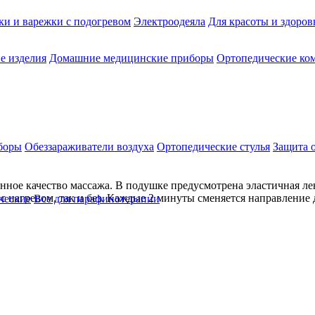
ки и варежки с подогревом
Электроодеяла
Для красоты и здоров
е изделия
Домашние медицинские приборы
Ортопедические ком
боры
Обеззараживатели воздуха
Ортопедические стулья
Защита 
ное качество массажа. В подушке предусмотрена эластичная лент
 нагревом, так и без. Каждые 2 минуты сменяется направление
ческие
Все для парафинотерапии