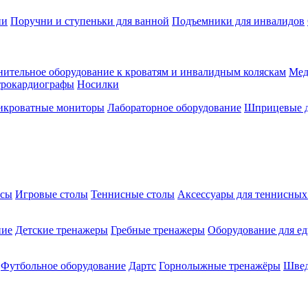
ии
Поручни и ступеньки для ванной
Подъемники для инвалидов
ительное оборудование к кроватям и инвалидным коляскам
Мед
трокардиографы
Носилки
икроватные мониторы
Лабораторное оборудование
Шприцевые д
ксы
Игровые столы
Теннисные столы
Аксессуары для теннисных
ние
Детские тренажеры
Гребные тренажеры
Оборудование для е
Футбольное оборудование
Дартс
Горнолыжные тренажёры
Швед