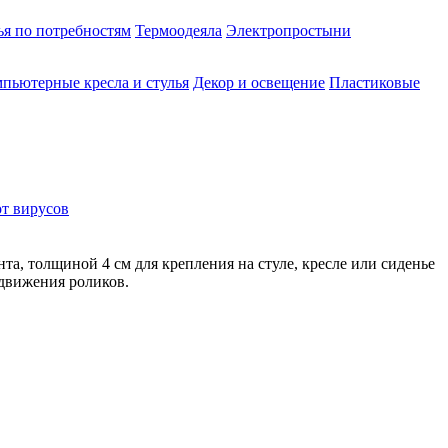
ья по потребностям
Термоодеяла
Электропростыни
пьютерные кресла и стулья
Декор и освещение
Пластиковые
от вирусов
а, толщиной 4 см для крепления на стуле, кресле или сиденье
 движения роликов.