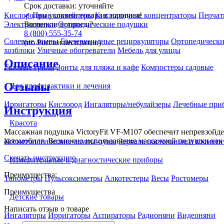
Срок доставки:
уточняйте
✓
При условии товара в наличии!
Кислородные коктейлеры
Кислородные концентраторы
Перчат
Возникли вопросы?
Электрогрелки
Ортопедические подушки
8 (800) 555-35-74
Солевые лампы
Бактерицидные рециркуляторы
Ортопедически
(по России бесплатно)
хозблоки
Уличные обогреватели
Мебель для улицы
Описание
Газовые грили
Зонты для пляжа и кафе
Компостеры садовые
Отзывы
Для профилактики и лечения
Ирригаторы
Кислород
Ингаляторы/небулайзеры
Лечебные при
Инструкция
Красота
Массажная подушка VictoryFit VF-M107 обеспечит непревзойден
автомобиля. Возможно использование массажной подушки как с
Косметологические лампы-лупы
Зеркала настольные и космети
Скачать инструкцию
Измерительные и диагностические приборы
Преимущества:
Тонометры
Пульсоксиметры
Алкотестеры
Весы
Ростомеры
Преимущества
Детские товары
Написать отзыв о товаре
Ингаляторы
Ирригаторы
Аспираторы
Радионяни
Видеоняни