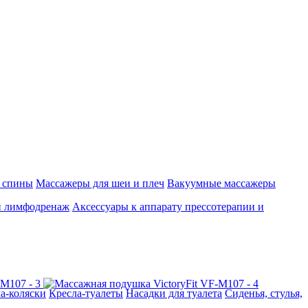
 спины
Массажеры для шеи и плеч
Вакуумные массажеры
и лимфодренаж
Аксессуары к аппарату прессотерапии и
а-коляски
Кресла-туалеты
Насадки для туалета
Сиденья, стулья,