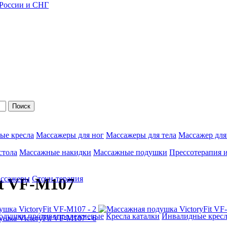
 России и СНГ
Поиск
ые кресла
Массажеры для ног
Массажеры для тела
Массажер для
стола
Массажные накидки
Массажные подушки
Прессотерапия 
ассажеры
Стоун-терапия
it VF-M107
одушки противопролежневые
Кресла каталки
Инвалидные кресл