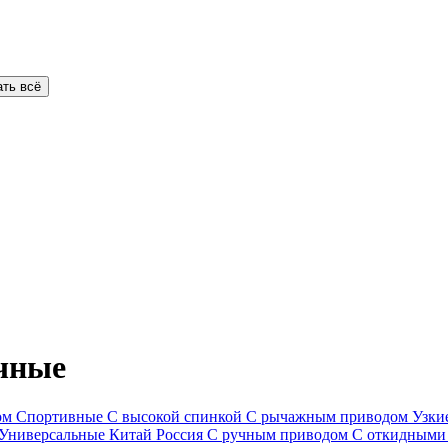
ать всё
чные
ом
Спортивные
С высокой спинкой
С рычажным приводом
Узки
Универсальные
Китай
Россия
С ручным приводом
С откидными