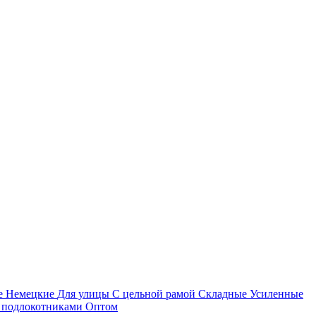
е
Немецкие
Для улицы
С цельной рамой
Складные
Усиленные
 подлокотниками
Оптом