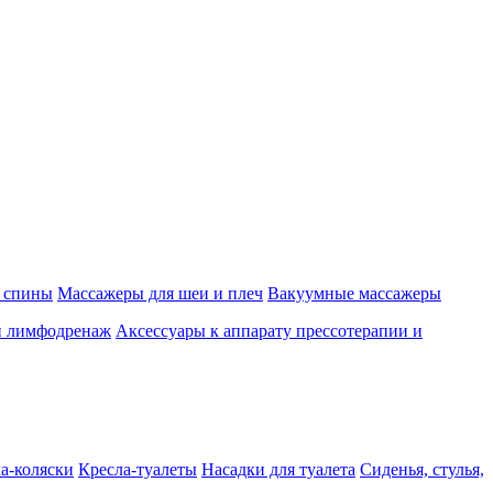
 спины
Массажеры для шеи и плеч
Вакуумные массажеры
и лимфодренаж
Аксессуары к аппарату прессотерапии и
а-коляски
Кресла-туалеты
Насадки для туалета
Сиденья, стулья,