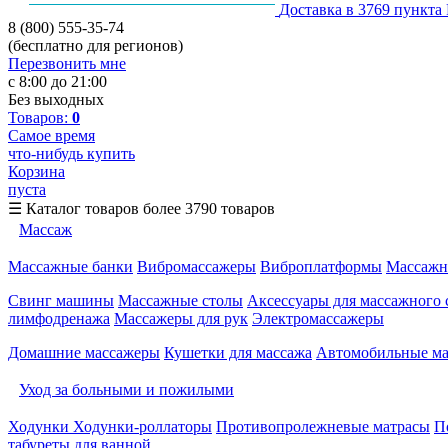
Доставка в 3769 пункта
8 (800) 555-35-74
(бесплатно для регионов)
Перезвонить мне
с 8:00 до 21:00
Без выходных
Товаров:
0
Самое время
что-нибудь купить
Корзина
пуста
☰
Каталог товаров
более 3790 товаров
Массаж
Массажные банки
Вибромассажеры
Виброплатформы
Массажн
Свинг машины
Массажные столы
Аксессуары для массажного 
лимфодренажа
Массажеры для рук
Электромассажеры
Домашние массажеры
Кушетки для массажа
Автомобильные м
Уход за больными и пожилыми
Ходунки
Ходунки-роллаторы
Противопролежневые матрасы
П
табуреты для ванной