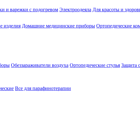
ки и варежки с подогревом
Электроодеяла
Для красоты и здоров
е изделия
Домашние медицинские приборы
Ортопедические ком
боры
Обеззараживатели воздуха
Ортопедические стулья
Защита 
ческие
Все для парафинотерапии