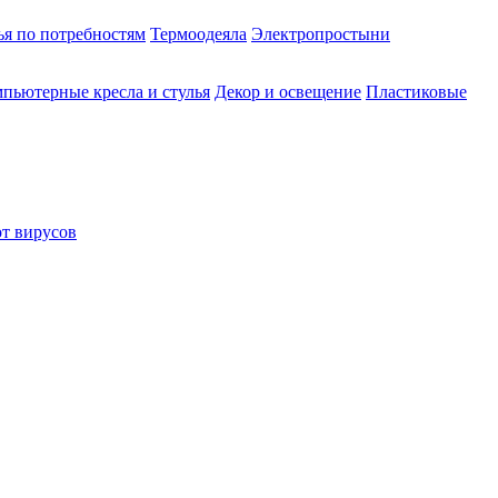
ья по потребностям
Термоодеяла
Электропростыни
пьютерные кресла и стулья
Декор и освещение
Пластиковые
от вирусов