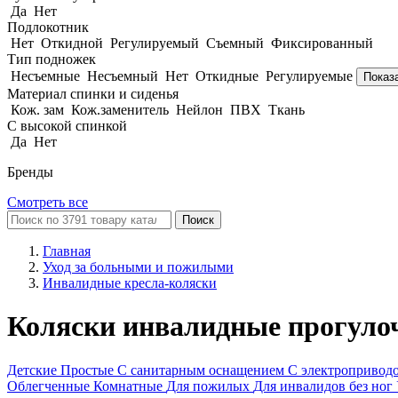
Да
Нет
Подлокотник
Нет
Откидной
Регулируемый
Съемный
Фиксированный
Тип подножек
Несъемные
Несъемный
Нет
Откидные
Регулируемые
Показ
Материал спинки и сиденья
Кож. зам
Кож.заменитель
Нейлон
ПВХ
Ткань
С высокой спинкой
Да
Нет
Бренды
Смотреть все
Поиск
Главная
Уход за больными и пожилыми
Инвалидные кресла-коляски
Коляски инвалидные прогуло
Детские
Простые
С санитарным оснащением
С электропривод
Облегченные
Комнатные
Для пожилых
Для инвалидов без ног