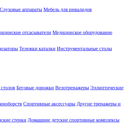
Слуховые аппараты
Мебель для инвалидов
ицинские отсасыватели
Медицинское оборудование
озаторы
Тележки каталки
Инструментальные столы
 столов
Беговые дорожки
Велотренажеры
Эллиптические
диноборств
Спортивные аксессуары
Другие тренажеры и
ские стенки
Домашние детские спортивные комплексы