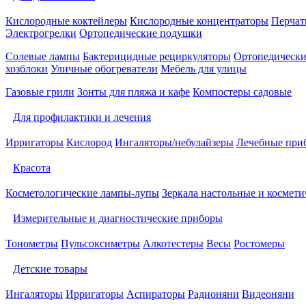
Кислородные коктейлеры
Кислородные концентраторы
Перчат
Электрогрелки
Ортопедические подушки
Солевые лампы
Бактерицидные рециркуляторы
Ортопедически
хозблоки
Уличные обогреватели
Мебель для улицы
Газовые грили
Зонты для пляжа и кафе
Компостеры садовые
Для профилактики и лечения
Ирригаторы
Кислород
Ингаляторы/небулайзеры
Лечебные при
Красота
Косметологические лампы-лупы
Зеркала настольные и космети
Измерительные и диагностические приборы
Тонометры
Пульсоксиметры
Алкотестеры
Весы
Ростомеры
Детские товары
Ингаляторы
Ирригаторы
Аспираторы
Радионяни
Видеоняни