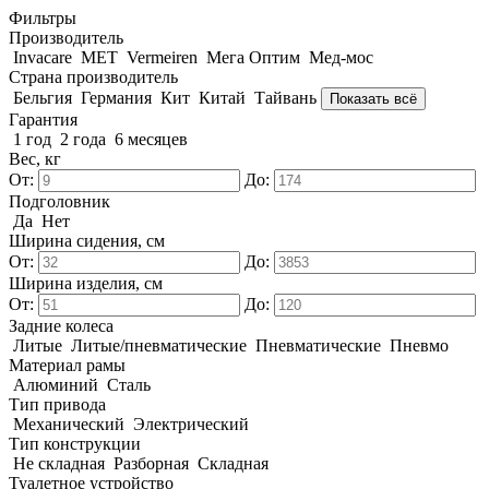
Фильтры
Производитель
Invacare
MET
Vermeiren
Мега Оптим
Мед-мос
Страна производитель
Бельгия
Германия
Кит
Китай
Тайвань
Показать всё
Гарантия
1 год
2 года
6 месяцев
Вес, кг
От:
До:
Подголовник
Да
Нет
Ширина сидения, см
От:
До:
Ширина изделия, см
От:
До:
Задние колеса
Литые
Литые/пневматические
Пневматические
Пневмо
Материал рамы
Алюминий
Сталь
Тип привода
Механический
Электрический
Тип конструкции
Не складная
Разборная
Складная
Туалетное устройство