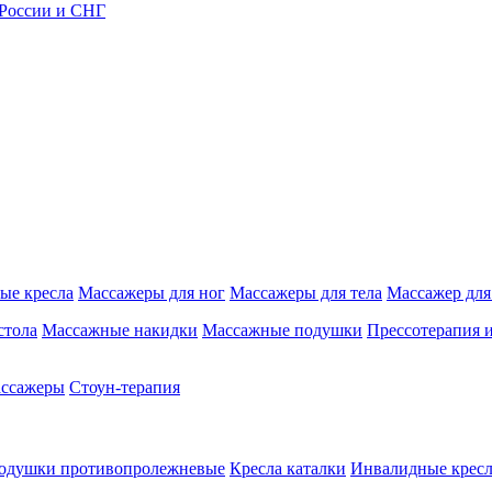
 России и СНГ
ые кресла
Массажеры для ног
Массажеры для тела
Массажер для
стола
Массажные накидки
Массажные подушки
Прессотерапия 
ассажеры
Стоун-терапия
одушки противопролежневые
Кресла каталки
Инвалидные кресл