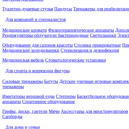
Туалетно-душевые стулья
Пандусы
Тренажеры для реабилитац
Для компаний и специалистов
Медицинские кровати
Физиотерапевтические аппараты
Дополн
Рециркуляторы-облучатели бактерицидные
Светильники
Элек
Оборудование для салонов красоты
Столики прикроватные
Пр
Медицинские холодильники
Стерилизация и дезинфекция
Медицинская мебель
Стоматологические установки
Для спорта и коррекции фигуры
Силовые тренажеры
Батуты
Детские уличные игровые компле
тренажеры
Имитаторы верховой езды
Степперы
Баскетбольное оборудова
аппараты
Спортивное оборудование
Грифы, диски, гантели
Мячи
Аксессуары для миостимуляторов
Сапборды
Для дома и семьи