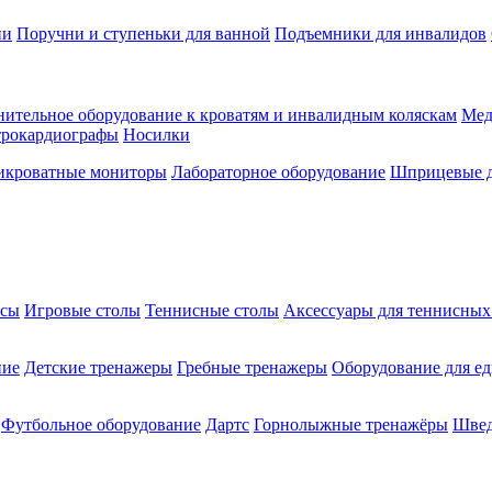
ии
Поручни и ступеньки для ванной
Подъемники для инвалидов
ительное оборудование к кроватям и инвалидным коляскам
Мед
трокардиографы
Носилки
икроватные мониторы
Лабораторное оборудование
Шприцевые д
ксы
Игровые столы
Теннисные столы
Аксессуары для теннисных
ние
Детские тренажеры
Гребные тренажеры
Оборудование для е
Футбольное оборудование
Дартс
Горнолыжные тренажёры
Швед