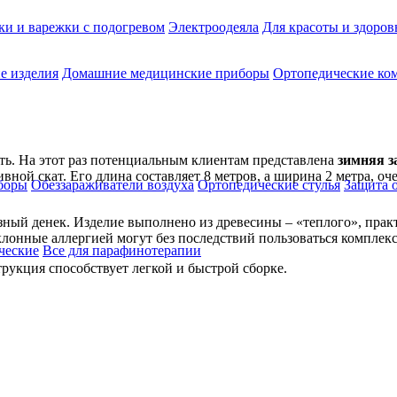
ки и варежки с подогревом
Электроодеяла
Для красоты и здоров
е изделия
Домашние медицинские приборы
Ортопедические ком
ять. На этот раз потенциальным клиентам представлена
зимняя з
ной скат. Его длина составляет 8 метров, а ширина 2 метра, оч
боры
Обеззараживатели воздуха
Ортопедические стулья
Защита 
ный денек. Изделие выполнено из древесины – «теплого», прак
лонные аллергией могут без последствий пользоваться комплекс
ческие
Все для парафинотерапии
рукция способствует легкой и быстрой сборке.