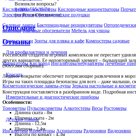
Возникли вопросы?
8 (800) 555-35-74
Кислородные коктейлеры
Кислородные концентраторы
Перчат
(по России бесплатно)
Электрогрелки
Ортопедические подушки
Солевые лампы
Бактерицидные рециркуляторы
Ортопедически
Описание
хозблоки
Уличные обогреватели
Мебель для улицы
Отзывы
Газовые грили
Зонты для пляжа и кафе
Компостеры садовые
Для профилактики и лечения
Российский создатель игровых комплексов не перестает удивл
других вариантов. Ее неповторимый элемент – большущий залив
Ирригаторы
Кислород
Ингаляторы/небулайзеры
Лечебные при
(90х95мм сборный).
Красота
Ледяное покрытие обеспечит потрясающие развлечения в мороз
Игры на таких площадка безопасны для всех – даже малыши, ск
Косметологические лампы-лупы
Зеркала настольные и космети
Конструкция поставляется в разобранном виде. Подробная инст
Измерительные и диагностические приборы
Особенности:
Тонометры
Пульсоксиметры
Алкотестеры
Весы
Ростомеры
Длинна ската - 8м
Ширина ската - 2м
Детские товары
Длинна - 12,5м
Ширина - 2,4м
Ингаляторы
Ирригаторы
Аспираторы
Радионяни
Видеоняни
Высота по коньку - 4,3м