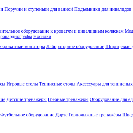
ии
Поручни и ступеньки для ванной
Подъемники для инвалидов
ительное оборудование к кроватям и инвалидным коляскам
Мед
трокардиографы
Носилки
икроватные мониторы
Лабораторное оборудование
Шприцевые д
ксы
Игровые столы
Теннисные столы
Аксессуары для теннисных
ние
Детские тренажеры
Гребные тренажеры
Оборудование для е
Футбольное оборудование
Дартс
Горнолыжные тренажёры
Швед