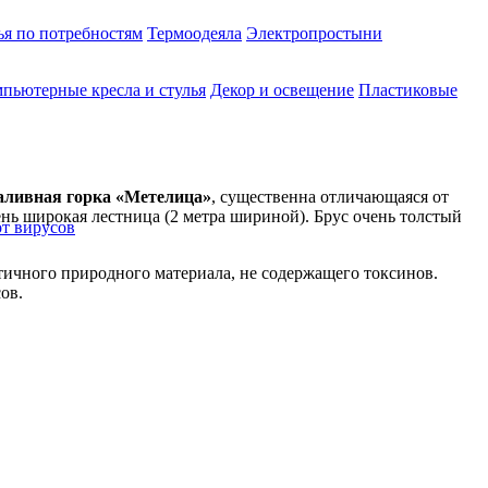
ья по потребностям
Термоодеяла
Электропростыни
пьютерные кресла и стулья
Декор и освещение
Пластиковые
аливная горка «Метелица»
, существенна отличающаяся от
ень широкая лестница (2 метра шириной). Брус очень толстый
от вирусов
тичного природного материала, не содержащего токсинов.
ов.