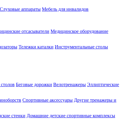
Слуховые аппараты
Мебель для инвалидов
ицинские отсасыватели
Медицинское оборудование
озаторы
Тележки каталки
Инструментальные столы
 столов
Беговые дорожки
Велотренажеры
Эллиптические
диноборств
Спортивные аксессуары
Другие тренажеры и
ские стенки
Домашние детские спортивные комплексы