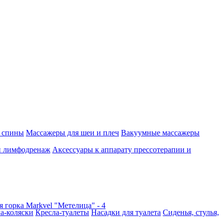
 спины
Массажеры для шеи и плеч
Вакуумные массажеры
и лимфодренаж
Аксессуары к аппарату прессотерапии и
а-коляски
Кресла-туалеты
Насадки для туалета
Сиденья, стулья,