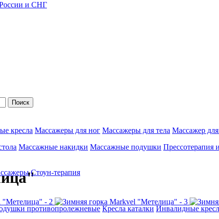
 России и СНГ
Поиск
ые кресла
Массажеры для ног
Массажеры для тела
Массажер для
стола
Массажные накидки
Массажные подушки
Прессотерапия 
ассажеры
Стоун-терапия
лица"
одушки противопролежневые
Кресла каталки
Инвалидные кресл