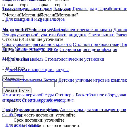
Туалетно-душевые стулья
Пандусы
Тренажеры для реабилитац
Для компаний и специалистов
Артикул: 19930
Бренд: >
Markvel
Медицинские кровати
Физиотерапевтические аппараты
Дополн
Рециркуляторы-облучатели бактерицидные
Светильники
Элек
Отзывы (0)
Наличие уточняйте
Оборудование для салонов красоты
Столики прикроватные
Пр
Цена:
Узнать оптовую цену
Медицинские холодильники
Стерилизация и дезинфекция
418 385
руб
Медицинская мебель
Стоматологические установки
380 350
руб
Для спорта и коррекции фигуры
В корзину
Силовые тренажеры
Батуты
Детские уличные игровые компле
тренажеры
Заказ в 1 клик
Имитаторы верховой езды
Степперы
Баскетбольное оборудова
аппараты
Спортивное оборудование
В кредит:
от 10 565 руб. в месяц
Грифы, диски, гантели
Мячи
Аксессуары для миостимуляторов
Информация о доставке
Сапборды
Стоимость доставки:
уточняйте
Срок доставки:
уточняйте
Для дома и семьи
✓
При условии товара в наличии!