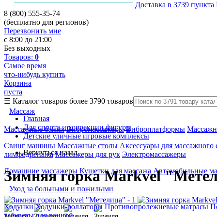
Доставка в 3739 пункта
8 (800) 555-35-74
(бесплатно для регионов)
Перезвонить мне
с 8:00 до 21:00
Без выходных
Товаров:
0
Самое время
что-нибудь купить
Корзина
пуста
☰
Каталог товаров
более 3790 товаров
Массаж
Главная
Для спорта и коррекции фигуры
Массажные банки
Вибромассажеры
Виброплатформы
Массажн
Детские уличные игровые комплексы
Свинг машины
Массажные столы
Аксессуары для массажного 
Вернуться назад
лимфодренажа
Массажеры для рук
Электромассажеры
Домашние массажеры
Кушетки для массажа
Автомобильные м
Зимняя горка Markvel "Мете
Уход за больными и пожилыми
Ходунки
Ходунки-роллаторы
Противопролежневые матрасы
П
табуреты для ванной