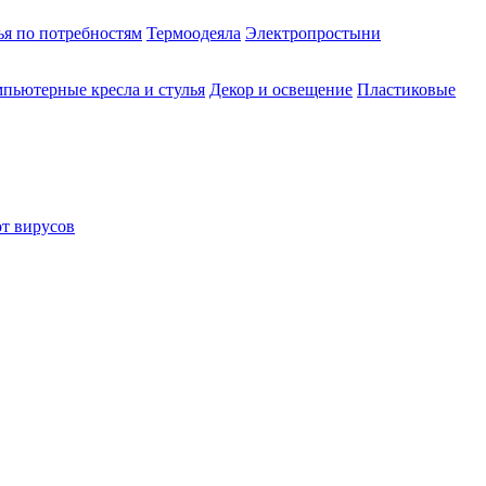
ья по потребностям
Термоодеяла
Электропростыни
пьютерные кресла и стулья
Декор и освещение
Пластиковые
от вирусов