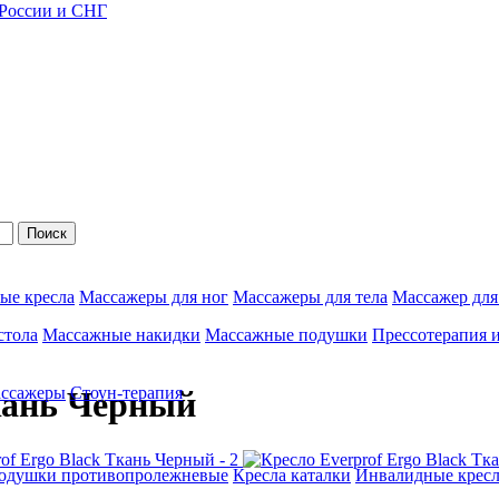
 России и СНГ
Поиск
ые кресла
Массажеры для ног
Массажеры для тела
Массажер для
стола
Массажные накидки
Массажные подушки
Прессотерапия 
ассажеры
Стоун-терапия
Ткань Черный
одушки противопролежневые
Кресла каталки
Инвалидные кресл