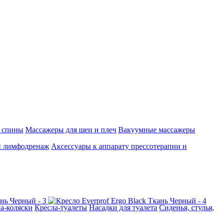
 спины
Массажеры для шеи и плеч
Вакуумные массажеры
и лимфодренаж
Аксессуары к аппарату прессотерапии и
а-коляски
Кресла-туалеты
Насадки для туалета
Сиденья, стулья,