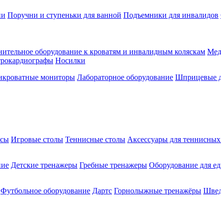
ии
Поручни и ступеньки для ванной
Подъемники для инвалидов
ительное оборудование к кроватям и инвалидным коляскам
Мед
трокардиографы
Носилки
икроватные мониторы
Лабораторное оборудование
Шприцевые д
ксы
Игровые столы
Теннисные столы
Аксессуары для теннисных
ние
Детские тренажеры
Гребные тренажеры
Оборудование для е
Футбольное оборудование
Дартс
Горнолыжные тренажёры
Швед