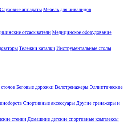
Слуховые аппараты
Мебель для инвалидов
ицинские отсасыватели
Медицинское оборудование
озаторы
Тележки каталки
Инструментальные столы
 столов
Беговые дорожки
Велотренажеры
Эллиптические
диноборств
Спортивные аксессуары
Другие тренажеры и
ские стенки
Домашние детские спортивные комплексы