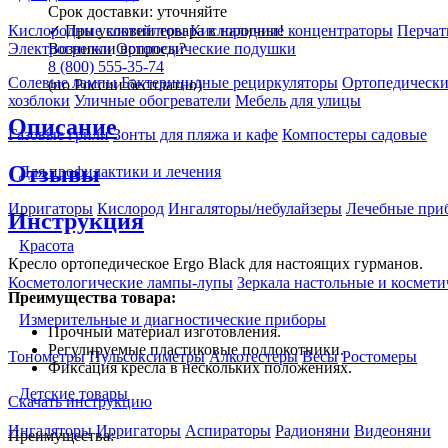
Срок доставки:
уточняйте
✓
При условии товара в наличии!
Кислородные коктейлеры
Кислородные концентраторы
Перчат
Возникли вопросы?
Электрогрелки
Ортопедические подушки
8 (800) 555-35-74
Солевые лампы
Бактерицидные рециркуляторы
Ортопедически
(по России бесплатно)
хозблоки
Уличные обогреватели
Мебель для улицы
Описание
Газовые грили
Зонты для пляжа и кафе
Компостеры садовые
Отзывы
Для профилактики и лечения
Ирригаторы
Кислород
Ингаляторы/небулайзеры
Лечебные при
Инструкция
Красота
Кресло ортопедическое Ergo Black для настоящих гурманов.
Косметологические лампы-лупы
Зеркала настольные и космети
Преимущества товара:
Измерительные и диагностические приборы
Прочный материал изготовления.
Регулируемые пластиковые подлокотники.
Тонометры
Пульсоксиметры
Алкотестеры
Весы
Ростомеры
Фиксация кресла в нескольких положениях.
Детские товары
Скачать инструкцию
Ингаляторы
Ирригаторы
Аспираторы
Радионяни
Видеоняни
Преимущества: