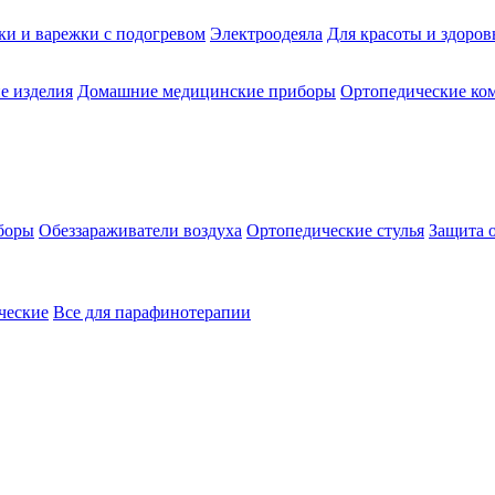
ки и варежки с подогревом
Электроодеяла
Для красоты и здоров
е изделия
Домашние медицинские приборы
Ортопедические ком
боры
Обеззараживатели воздуха
Ортопедические стулья
Защита 
ческие
Все для парафинотерапии