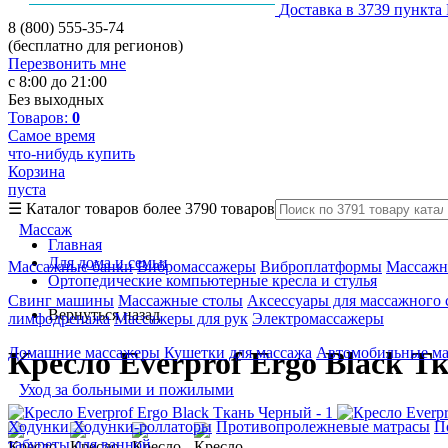
Доставка в 3739 пункта
8 (800) 555-35-74
(бесплатно для регионов)
Перезвонить мне
с 8:00 до 21:00
Без выходных
Товаров:
0
Самое время
что-нибудь купить
Корзина
пуста
☰
Каталог товаров
более 3790 товаров
Массаж
Главная
Для дома и семьи
Массажные банки
Вибромассажеры
Виброплатформы
Массажн
Ортопедические компьютерные кресла и стулья
Свинг машины
Массажные столы
Аксессуары для массажного 
Вернуться назад
лимфодренажа
Массажеры для рук
Электромассажеры
Домашние массажеры
Кушетки для массажа
Автомобильные м
Кресло Everprof Ergo Black 
Уход за больными и пожилыми
Ходунки
Ходунки-роллаторы
Противопролежневые матрасы
П
табуреты для ванной