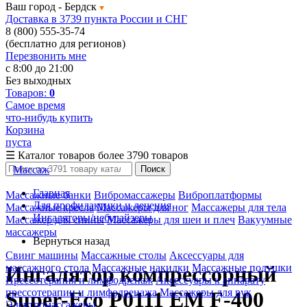
Ваш город -
Бердск
Доставка в 3739 пункта России и СНГ
8 (800) 555-35-74
(бесплатно для регионов)
Перезвонить мне
с 8:00 до 21:00
Без выходных
Товаров:
0
Самое время
что-нибудь купить
Корзина
пуста
☰
Каталог товаров
более 3790 товаров
Массаж
Поиск
Главная
Массажные банки
Вибромассажеры
Виброплатформы
Для профилактики и лечения
Массажные кресла
Массажеры для ног
Массажеры для тела
Ингаляторы/небулайзеры
Массажер для спины
Массажеры для шеи и плеч
Вакуумные
массажеры
Вернуться назад
Свинг машины
Массажные столы
Аксессуары для
массажного стола
Массажные накидки
Массажные подушки
Ингалятор компрессорный
Прессотерапия и лимфодренаж
Аксессуары к аппарату
прессотерапии и лимфодренажа
Массажеры для рук
Super-Eco P0111 EM F-400
Электромассажеры