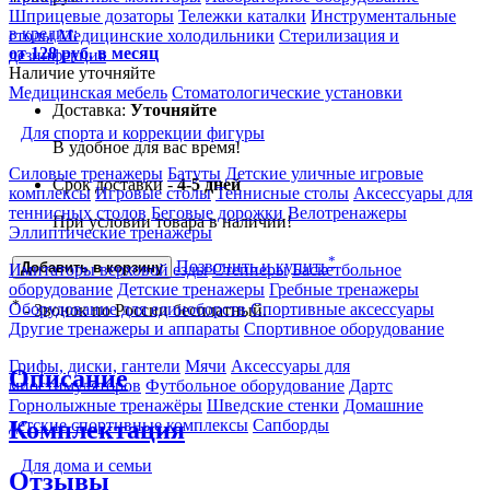
Шприцевые дозаторы
Тележки каталки
Инструментальные
в кредит:
столы
Медицинские холодильники
Стерилизация и
от 128 руб. в месяц
дезинфекция
Наличие уточняйте
Медицинская мебель
Стоматологические установки
Доставка:
Уточняйте
Для спорта и коррекции фигуры
В удобное для вас время!
Силовые тренажеры
Батуты
Детские уличные игровые
Срок доставки -
4-5 дней
комплексы
Игровые столы
Теннисные столы
Аксессуары для
теннисных столов
Беговые дорожки
Велотренажеры
При условии товара в наличии!
Эллиптические тренажеры
*
Позвонить и купить
Добавить в корзину
Имитаторы верховой езды
Степперы
Баскетбольное
оборудование
Детские тренажеры
Гребные тренажеры
*
Оборудование для единоборств
Спортивные аксессуары
- Звонок по России бесплатный.
Другие тренажеры и аппараты
Спортивное оборудование
Грифы, диски, гантели
Мячи
Аксессуары для
Описание
миостимуляторов
Футбольное оборудование
Дартс
Горнолыжные тренажёры
Шведские стенки
Домашние
Комплектация
детские спортивные комплексы
Сапборды
Для дома и семьи
Отзывы