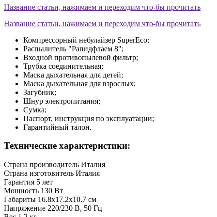
Название статьи, нажимаем и переходим что-бы прочитать
Название статьи, нажимаем и переходим что-бы прочитать
Компрессорный небулайзер SuperEco;
Распылитель "Рапидфлаем 8";
Входной противопылевой фильтр;
Трубка соединительная;
Маска дыхательная для детей;
Маска дыхательная для взрослых;
Загубник;
Шнур электропитания;
Сумка;
Паспорт, инструкция по эксплуатации;
Гарантийный талон.
Технические характеристики:
Страна производитель
Италия
Страна изготовитель
Италия
Гарантия
5 лет
Мощность
130 Вт
Габариты
16.8х17.2х10.7 см
Напряжение
220/230 В, 50 Гц
Вес
1,2 кг