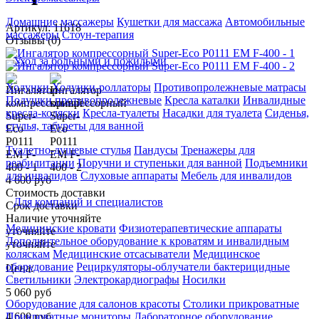
Домашние массажеры
Кушетки для массажа
Автомобильные
Артикул: 11618
массажеры
Стоун-терапия
Отзывы (0)
Уход за больными и пожилыми
Ходунки
Ходунки-роллаторы
Противопролежневые матрасы
Подушки противопролежневые
Кресла каталки
Инвалидные
кресла-коляски
Кресла-туалеты
Насадки для туалета
Сиденья,
стулья, табуреты для ванной
Туалетно-душевые стулья
Пандусы
Тренажеры для
реабилитации
Поручни и ступеньки для ванной
Подъемники
для инвалидов
Слуховые аппараты
Мебель для инвалидов
4 600 руб
Стоимость доставки
Для компаний и специалистов
Срок доставки
Наличие уточняйте
Медицинские кровати
Физиотерапевтические аппараты
уточняйте
Дополнительное оборудование к кроватям и инвалидным
уточняйте
коляскам
Медицинские отсасыватели
Медицинское
оборудование
Рециркуляторы-облучатели бактерицидные
Цена:
Светильники
Электрокардиографы
Носилки
5 060
руб
Оборудование для салонов красоты
Столики прикроватные
4 600
руб
Прикроватные мониторы
Лабораторное оборудование