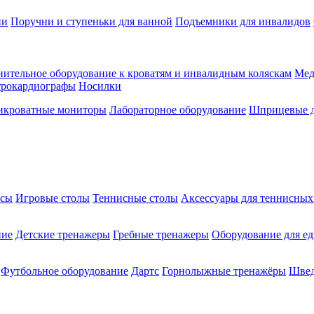
ии
Поручни и ступеньки для ванной
Подъемники для инвалидов
ительное оборудование к кроватям и инвалидным коляскам
Мед
трокардиографы
Носилки
икроватные мониторы
Лабораторное оборудование
Шприцевые д
ксы
Игровые столы
Теннисные столы
Аксессуары для теннисных
ние
Детские тренажеры
Гребные тренажеры
Оборудование для е
Футбольное оборудование
Дартс
Горнолыжные тренажёры
Швед