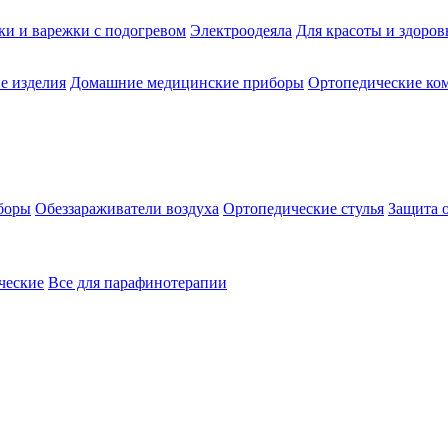
ки и варежки с подогревом
Электроодеяла
Для красоты и здоров
е изделия
Домашние медицинские приборы
Ортопедические ком
боры
Обеззараживатели воздуха
Ортопедические стулья
Защита 
ческие
Все для парафинотерапии