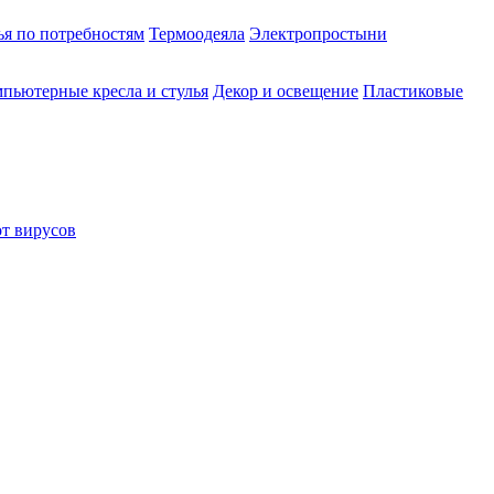
ья по потребностям
Термоодеяла
Электропростыни
пьютерные кресла и стулья
Декор и освещение
Пластиковые
от вирусов