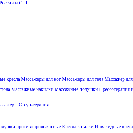
 России и СНГ
ые кресла
Массажеры для ног
Массажеры для тела
Массажер для
стола
Массажные накидки
Массажные подушки
Прессотерапия 
ассажеры
Стоун-терапия
одушки противопролежневые
Кресла каталки
Инвалидные кресл