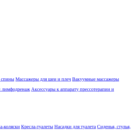
 спины
Массажеры для шеи и плеч
Вакуумные массажеры
и лимфодренаж
Аксессуары к аппарату прессотерапии и
а-коляски
Кресла-туалеты
Насадки для туалета
Сиденья, стулья,