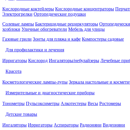
Кислородные коктейлеры
Кислородные концентраторы
Перчат
Электрогрелки
Ортопедические подушки
Солевые лампы
Бактерицидные рециркуляторы
Ортопедически
хозблоки
Уличные обогреватели
Мебель для улицы
Газовые грили
Зонты для пляжа и кафе
Компостеры садовые
Для профилактики и лечения
Ирригаторы
Кислород
Ингаляторы/небулайзеры
Лечебные при
Красота
Косметологические лампы-лупы
Зеркала настольные и космети
Измерительные и диагностические приборы
Тонометры
Пульсоксиметры
Алкотестеры
Весы
Ростомеры
Детские товары
Ингаляторы
Ирригаторы
Аспираторы
Радионяни
Видеоняни