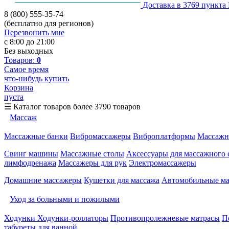
Доставка в 3769 пункта
8 (800) 555-35-74
(бесплатно для регионов)
Перезвонить мне
с 8:00 до 21:00
Без выходных
Товаров:
0
Самое время
что-нибудь купить
Корзина
пуста
☰
Каталог товаров
более 3790 товаров
Массаж
Массажные банки
Вибромассажеры
Виброплатформы
Массажн
Свинг машины
Массажные столы
Аксессуары для массажного 
лимфодренажа
Массажеры для рук
Электромассажеры
Домашние массажеры
Кушетки для массажа
Автомобильные м
Уход за больными и пожилыми
Ходунки
Ходунки-роллаторы
Противопролежневые матрасы
П
табуреты для ванной