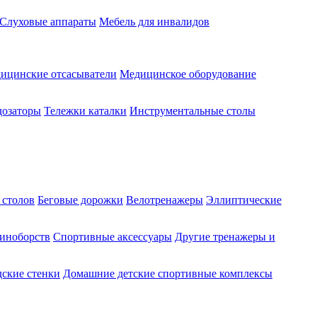
Слуховые аппараты
Мебель для инвалидов
ицинские отсасыватели
Медицинское оборудование
озаторы
Тележки каталки
Инструментальные столы
 столов
Беговые дорожки
Велотренажеры
Эллиптические
диноборств
Спортивные аксессуары
Другие тренажеры и
ские стенки
Домашние детские спортивные комплексы