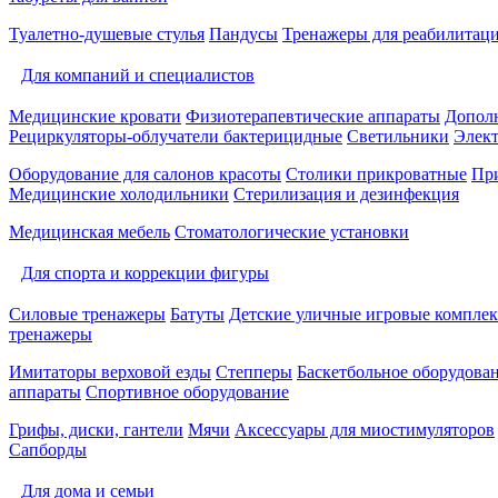
Туалетно-душевые стулья
Пандусы
Тренажеры для реабилитац
Для компаний и специалистов
Медицинские кровати
Физиотерапевтические аппараты
Дополн
Рециркуляторы-облучатели бактерицидные
Светильники
Элек
Оборудование для салонов красоты
Столики прикроватные
Пр
Медицинские холодильники
Стерилизация и дезинфекция
Медицинская мебель
Стоматологические установки
Для спорта и коррекции фигуры
Силовые тренажеры
Батуты
Детские уличные игровые компле
тренажеры
Имитаторы верховой езды
Степперы
Баскетбольное оборудова
аппараты
Спортивное оборудование
Грифы, диски, гантели
Мячи
Аксессуары для миостимуляторов
Сапборды
Для дома и семьи