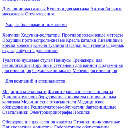
Домашние массажеры
Кушетки для массажа
Автомобильные
массажеры
Стоун-терапия
Уход за больными и пожилыми
Ходунки
Ходунки-роллаторы
Противопролежневые матрасы
Подушки противопролежневые
Кресла каталки
Инвалидные
кресла-коляски
Кресла-туалеты
Насадки для туалета
Сиденья,
стулья, табуреты для ванной
Туалетно-душевые стулья
Пандусы
Тренажеры для
реабилитации
Поручни и ступеньки для ванной
Подъемники
для инвалидов
Слуховые аппараты
Мебель для инвалидов
Для компаний и специалистов
Медицинские кровати
Физиотерапевтические аппараты
Дополнительное оборудование к кроватям и инвалидным
коляскам
Медицинские отсасыватели
Медицинское
оборудование
Рециркуляторы-облучатели бактерицидные
Светильники
Электрокардиографы
Носилки
Оборудование для салонов красоты
Столики прикроватные
Прикроватные мониторы
Лабораторное оборудование