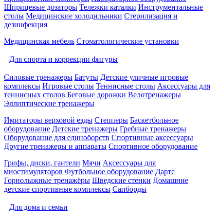
Шприцевые дозаторы
Тележки каталки
Инструментальные
столы
Медицинские холодильники
Стерилизация и
дезинфекция
Медицинская мебель
Стоматологические установки
Для спорта и коррекции фигуры
Силовые тренажеры
Батуты
Детские уличные игровые
комплексы
Игровые столы
Теннисные столы
Аксессуары для
теннисных столов
Беговые дорожки
Велотренажеры
Эллиптические тренажеры
Имитаторы верховой езды
Степперы
Баскетбольное
оборудование
Детские тренажеры
Гребные тренажеры
Оборудование для единоборств
Спортивные аксессуары
Другие тренажеры и аппараты
Спортивное оборудование
Грифы, диски, гантели
Мячи
Аксессуары для
миостимуляторов
Футбольное оборудование
Дартс
Горнолыжные тренажёры
Шведские стенки
Домашние
детские спортивные комплексы
Сапборды
Для дома и семьи