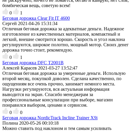
не раскручено, ничего не ломается, бегаю и кайфую, нет слов,
бомбическая вещь, советую всем!
0
1
Беговая дорожка Clear Fit IT 4600
Сергей
2021-04-26 15:31:34
Отличная беговая дорожка за адекватные деньги. Надежное
изготовление из качественных материалов, компактный и
легкий, внешне смотрится хорошо. Скорость и угол наклона
регулируются, широкое полотно, мощный мотор. Своих денег
дорожка точно стоит, рекомендую.
0
1
Беговая дорожка DFC T2001B
Алексей Карасев
2021-03-27 13:52:47
Отличная беговая дорожка за умеренные деньги. Использую
второй месяц, покупкой доволен. Сделана качественно, по
ощущениям все очень прочно, занимает немного места.
Нагрузки регулируются, вся актуальная информация
выводится на экран. Спасибо менеджерам за
профессиональные консультации при выборе, магазин
понравился выбором, ценами и сервисом.
0
0
Беговая дорожка NordicTrack Incline Trainer X9i
Полина
2020-05-26 00:10:18
Можно ставить под наклоном и тем самым усиливать