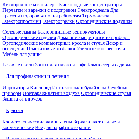
Кислородные коктейлеры
Кислородные концентраторы
Перчатки и варежки с подогревом
Электроодеяла
Для
красоты и здоровья по потребностям
Термоодеяла
Электропростыни
Электрогрелки
Ортопедические подушки
Солевые лампы
Бактерицидные рециркуляторы
Ортопедические изделия
Домашние медицинские приборы
Ортопедические компьютерные кресла и стулья
Декор и
освещение
Пластиковые хозблоки
Уличные обогреватели
Мебель для улицы
Газовые грили
Зонты для пляжа и кафе
Компостеры садовые
Для профилактики и лечения
Ирригаторы
Кислород
Ингаляторы/небулайзеры
Лечебные
приборы
Обеззараживатели воздуха
Ортопедические стулья
Защита от вирусов
Красота
Косметологические лампы-лупы
Зеркала настольные и
косметические
Все для парафинотерапии
Измерительные и диагностические приборы