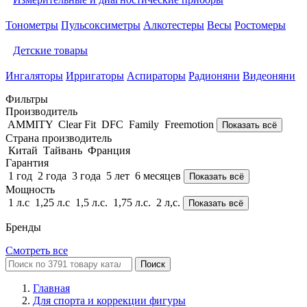
Тонометры
Пульсоксиметры
Алкотестеры
Весы
Ростомеры
Детские товары
Ингаляторы
Ирригаторы
Аспираторы
Радионяни
Видеоняни
Фильтры
Производитель
AMMITY
Clear Fit
DFC
Family
Freemotion
Показать всё
Страна производитель
Китай
Тайвань
Франция
Гарантия
1 год
2 года
3 года
5 лет
6 месяцев
Показать всё
Мощность
1 л.с
1,25 л.с
1,5 л.с.
1,75 л.с.
2 л,с.
Показать всё
Бренды
Смотреть все
Поиск
Главная
Для спорта и коррекции фигуры