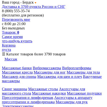
Ваш город -
Бердск
Доставка в 3769 пункта России и СНГ
8 (800) 555-35-74
(бесплатно для регионов)
Перезвонить мне
с 8:00 до 21:00
Без выходных
Товаров:
0
Самое время
что-нибудь купить
Корзина
пуста
☰
Каталог товаров
более 3790 товаров
Массаж
Массажные банки
Вибромассажеры
Виброплатформы
Массажные кресла
Массажеры для ног
Массажеры для тела
Массажер для спины
Массажеры для шеи и плеч
Вакуумные
массажеры
Свинг машины
Массажные столы
Аксессуары для
массажного стола
Массажные накидки
Массажные подушки
Прессотерапия и лимфодренаж
Аксессуары к аппарату
прессотерапии и лимфодренажа
Массажеры для рук
Электромассажеры