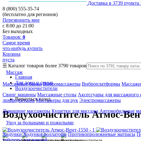
Доставка в 3739 пункта
8 (800) 555-35-74
(бесплатно для регионов)
Перезвонить мне
с 8:00 до 21:00
Без выходных
Товаров:
0
Самое время
что-нибудь купить
Корзина
пуста
☰
Каталог товаров
более 3790 товаров
Массаж
Главная
Для дома и семьи
Массажные банки
Вибромассажеры
Виброплатформы
Массажн
Воздухоочистители
Свинг машины
Массажные столы
Аксессуары для массажного 
Вернуться назад
лимфодренажа
Массажеры для рук
Электромассажеры
Домашние массажеры
Кушетки для массажа
Автомобильные м
Воздухоочиститель Атмос-Вен
Уход за больными и пожилыми
Ходунки
Ходунки-роллаторы
Противопролежневые матрасы
П
табуреты для ванной