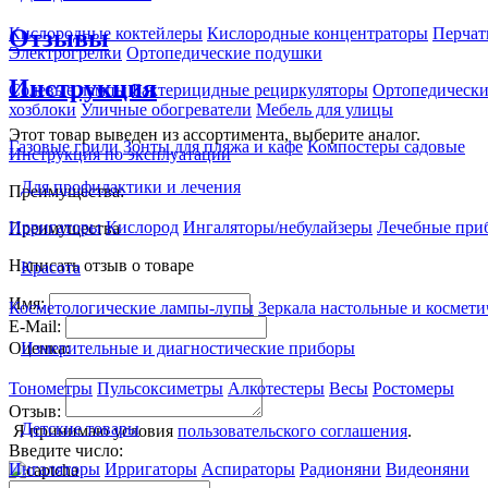
Отзывы
Кислородные коктейлеры
Кислородные концентраторы
Перчат
Электрогрелки
Ортопедические подушки
Инструкция
Солевые лампы
Бактерицидные рециркуляторы
Ортопедически
хозблоки
Уличные обогреватели
Мебель для улицы
Этот товар выведен из ассортимента,
выберите аналог
.
Газовые грили
Зонты для пляжа и кафе
Компостеры садовые
Инструкция по эксплуатации
Для профилактики и лечения
Преимущества:
Ирригаторы
Кислород
Ингаляторы/небулайзеры
Лечебные при
Преимущества
Написать отзыв о товаре
Красота
Имя:
Косметологические лампы-лупы
Зеркала настольные и космети
E-Mail:
Измерительные и диагностические приборы
Оценка:
Тонометры
Пульсоксиметры
Алкотестеры
Весы
Ростомеры
Отзыв:
Детские товары
Я принимаю условия
пользовательского соглашения
.
Введите число:
Ингаляторы
Ирригаторы
Аспираторы
Радионяни
Видеоняни