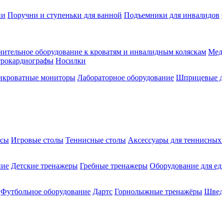
ии
Поручни и ступеньки для ванной
Подъемники для инвалидов
ительное оборудование к кроватям и инвалидным коляскам
Мед
трокардиографы
Носилки
икроватные мониторы
Лабораторное оборудование
Шприцевые д
ксы
Игровые столы
Теннисные столы
Аксессуары для теннисных
ние
Детские тренажеры
Гребные тренажеры
Оборудование для е
Футбольное оборудование
Дартс
Горнолыжные тренажёры
Швед