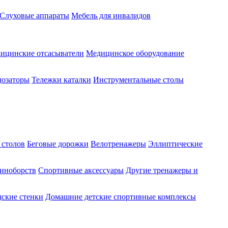
Слуховые аппараты
Мебель для инвалидов
ицинские отсасыватели
Медицинское оборудование
озаторы
Тележки каталки
Инструментальные столы
 столов
Беговые дорожки
Велотренажеры
Эллиптические
диноборств
Спортивные аксессуары
Другие тренажеры и
ские стенки
Домашние детские спортивные комплексы