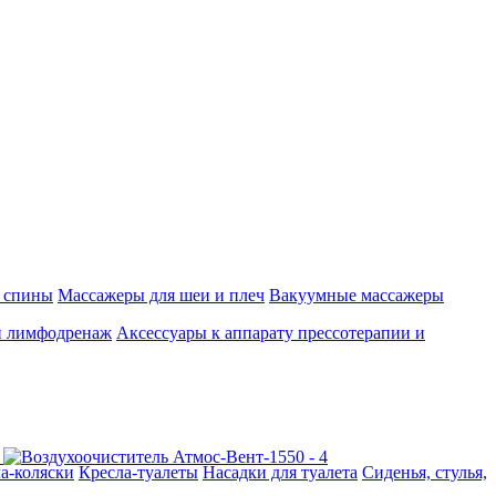
 спины
Массажеры для шеи и плеч
Вакуумные массажеры
и лимфодренаж
Аксессуары к аппарату прессотерапии и
а-коляски
Кресла-туалеты
Насадки для туалета
Сиденья, стулья,