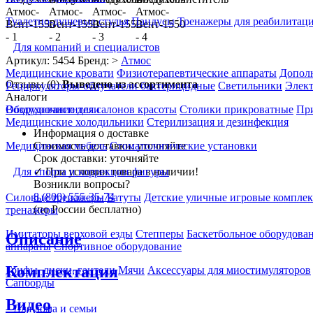
Туалетно-душевые стулья
Пандусы
Тренажеры для реабилитац
Для компаний и специалистов
Артикул: 5454
Бренд: >
Атмос
Медицинские кровати
Физиотерапевтические аппараты
Дополн
Отзывы (0)
Выведено из ассортимента
Рециркуляторы-облучатели бактерицидные
Светильники
Элек
Аналоги
Воздухоочистители
Оборудование для салонов красоты
Столики прикроватные
Пр
Медицинские холодильники
Стерилизация и дезинфекция
Информация о доставке
Стоимость доставки:
уточняйте
Медицинская мебель
Стоматологические установки
Срок доставки:
уточняйте
✓
При условии товара в наличии!
Для спорта и коррекции фигуры
Возникли вопросы?
8 (800) 555-35-74
Силовые тренажеры
Батуты
Детские уличные игровые компле
(по России бесплатно)
тренажеры
Имитаторы верховой езды
Степперы
Баскетбольное оборудова
Описание
аппараты
Спортивное оборудование
Комплектация
Грифы, диски, гантели
Мячи
Аксессуары для миостимуляторов
Сапборды
Видео
Для дома и семьи