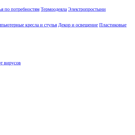
ья по потребностям
Термоодеяла
Электропростыни
пьютерные кресла и стулья
Декор и освещение
Пластиковые
от вирусов