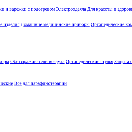
ки и варежки с подогревом
Электроодеяла
Для красоты и здоров
е изделия
Домашние медицинские приборы
Ортопедические ком
боры
Обеззараживатели воздуха
Ортопедические стулья
Защита 
ческие
Все для парафинотерапии