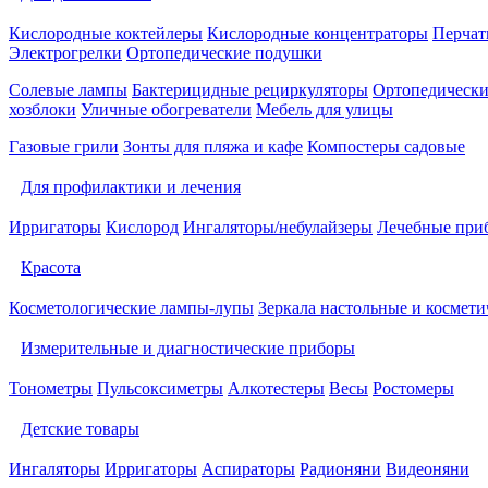
Кислородные коктейлеры
Кислородные концентраторы
Перчат
Электрогрелки
Ортопедические подушки
Солевые лампы
Бактерицидные рециркуляторы
Ортопедически
хозблоки
Уличные обогреватели
Мебель для улицы
Газовые грили
Зонты для пляжа и кафе
Компостеры садовые
Для профилактики и лечения
Ирригаторы
Кислород
Ингаляторы/небулайзеры
Лечебные при
Красота
Косметологические лампы-лупы
Зеркала настольные и космети
Измерительные и диагностические приборы
Тонометры
Пульсоксиметры
Алкотестеры
Весы
Ростомеры
Детские товары
Ингаляторы
Ирригаторы
Аспираторы
Радионяни
Видеоняни