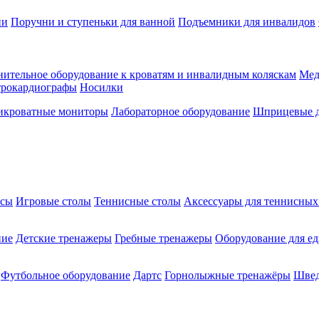
ии
Поручни и ступеньки для ванной
Подъемники для инвалидов
ительное оборудование к кроватям и инвалидным коляскам
Мед
трокардиографы
Носилки
икроватные мониторы
Лабораторное оборудование
Шприцевые д
ксы
Игровые столы
Теннисные столы
Аксессуары для теннисных
ние
Детские тренажеры
Гребные тренажеры
Оборудование для е
Футбольное оборудование
Дартс
Горнолыжные тренажёры
Швед