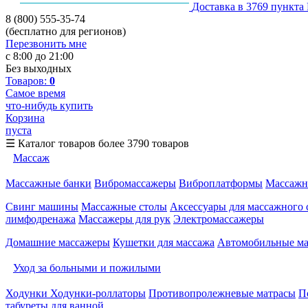
Доставка в 3769 пункта
8 (800) 555-35-74
(бесплатно для регионов)
Перезвонить мне
с 8:00 до 21:00
Без выходных
Товаров:
0
Самое время
что-нибудь купить
Корзина
пуста
☰
Каталог товаров
более 3790 товаров
Массаж
Массажные банки
Вибромассажеры
Виброплатформы
Массажн
Свинг машины
Массажные столы
Аксессуары для массажного 
лимфодренажа
Массажеры для рук
Электромассажеры
Домашние массажеры
Кушетки для массажа
Автомобильные м
Уход за больными и пожилыми
Ходунки
Ходунки-роллаторы
Противопролежневые матрасы
П
табуреты для ванной