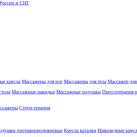
 России и СНГ
ые кресла
Массажеры для ног
Массажеры для тела
Массажер для
стола
Массажные накидки
Массажные подушки
Прессотерапия 
ассажеры
Стоун-терапия
одушки противопролежневые
Кресла каталки
Инвалидные кресл