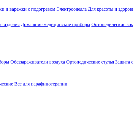
ки и варежки с подогревом
Электроодеяла
Для красоты и здоров
е изделия
Домашние медицинские приборы
Ортопедические ком
боры
Обеззараживатели воздуха
Ортопедические стулья
Защита 
ческие
Все для парафинотерапии