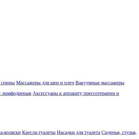
 спины
Массажеры для шеи и плеч
Вакуумные массажеры
и лимфодренаж
Аксессуары к аппарату прессотерапии и
а-коляски
Кресла-туалеты
Насадки для туалета
Сиденья, стулья,