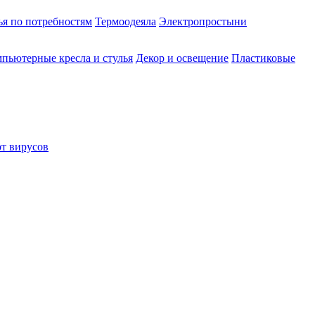
ья по потребностям
Термоодеяла
Электропростыни
пьютерные кресла и стулья
Декор и освещение
Пластиковые
от вирусов