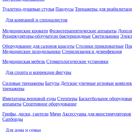
Туалетно-душевые стулья
Пандусы
Тренажеры для реабилитац
Для компаний и специалистов
Медицинские кровати
Физиотерапевтические аппараты
Дополн
Рециркуляторы-облучатели бактерицидные
Светильники
Элек
Оборудование для салонов красоты
Столики прикроватные
Пр
Медицинские холодильники
Стерилизация и дезинфекция
Медицинская мебель
Стоматологические установки
Для спорта и коррекции фигуры
Силовые тренажеры
Батуты
Детские уличные игровые компле
тренажеры
Имитаторы верховой езды
Степперы
Баскетбольное оборудова
аппараты
Спортивное оборудование
Грифы, диски, гантели
Мячи
Аксессуары для миостимуляторов
Сапборды
Для дома и семьи