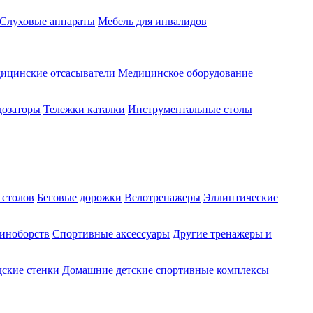
Слуховые аппараты
Мебель для инвалидов
ицинские отсасыватели
Медицинское оборудование
озаторы
Тележки каталки
Инструментальные столы
 столов
Беговые дорожки
Велотренажеры
Эллиптические
диноборств
Спортивные аксессуары
Другие тренажеры и
ские стенки
Домашние детские спортивные комплексы