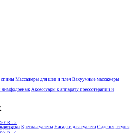
 спины
Массажеры для шеи и плеч
Вакуумные массажеры
и лимфодренаж
Аксессуары к аппарату прессотерапии и
R
а-коляски
Кресла-туалеты
Насадки для туалета
Сиденья, стулья,