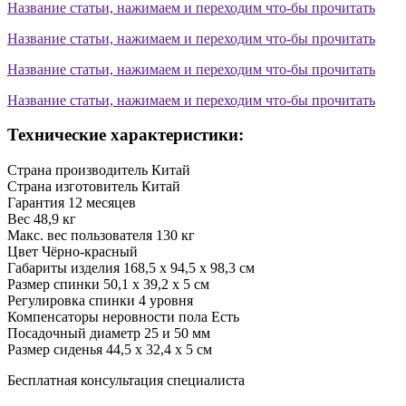
Название статьи, нажимаем и переходим что-бы прочитать
Название статьи, нажимаем и переходим что-бы прочитать
Название статьи, нажимаем и переходим что-бы прочитать
Название статьи, нажимаем и переходим что-бы прочитать
Технические характеристики:
Страна производитель
Китай
Страна изготовитель
Китай
Гарантия
12 месяцев
Вес
48,9 кг
Макс. вес пользователя
130 кг
Цвет
Чёрно-красный
Габариты изделия
168,5 х 94,5 х 98,3 см
Размер спинки
50,1 х 39,2 х 5 см
Регулировка спинки
4 уровня
Компенсаторы неровности пола
Есть
Посадочный диаметр
25 и 50 мм
Размер сиденья
44,5 х 32,4 х 5 см
Бесплатная консультация специалиста