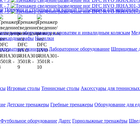
ии
Поручни и ступеньки для ванной
Подъемники для инвалидов
ительное оборудование к кроватям и инвалидным коляскам
Мед
трокардиографы
Носилки
икроватные мониторы
Лабораторное оборудование
Шприцевые д
ксы
Игровые столы
Теннисные столы
Аксессуары для теннисных
ние
Детские тренажеры
Гребные тренажеры
Оборудование для е
Футбольное оборудование
Дартс
Горнолыжные тренажёры
Швед