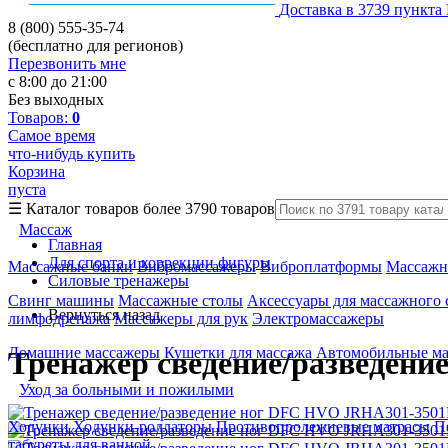
Доставка в 3739 пункта
8 (800) 555-35-74
(бесплатно для регионов)
Перезвонить мне
с 8:00 до 21:00
Без выходных
Товаров:
0
Самое время
что-нибудь купить
Корзина
пуста
☰
Каталог товаров
более 3790 товаров
Массаж
Главная
Для спорта и коррекции фигуры
Массажные банки
Вибромассажеры
Виброплатформы
Массажн
Силовые тренажеры
Свинг машины
Массажные столы
Аксессуары для массажного 
Вернуться назад
лимфодренажа
Массажеры для рук
Электромассажеры
Домашние массажеры
Кушетки для массажа
Автомобильные м
Тренажер сведение/разведен
Уход за больными и пожилыми
Ходунки
Ходунки-роллаторы
Противопролежневые матрасы
П
табуреты для ванной