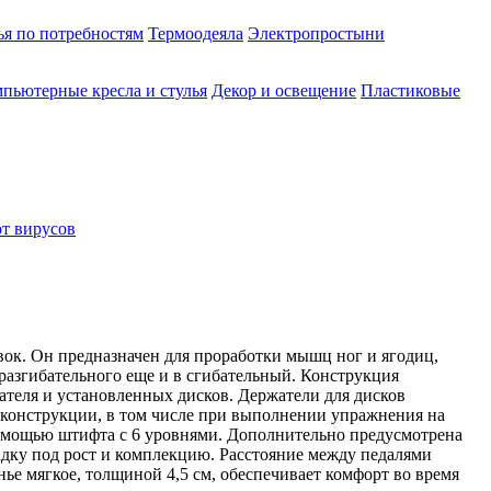
ья по потребностям
Термоодеяла
Электропростыни
пьютерные кресла и стулья
Декор и освещение
Пластиковые
от вирусов
к. Он предназначен для проработки мышц ног и ягодиц,
азгибательного еще и в сгибательный. Конструкция
ователя и установленных дисков. Держатели для дисков
ь конструкции, в том числе при выполнении упражнения на
помощью штифта с 6 уровнями. Дополнительно предусмотрена
адку под рост и комплекцию. Расстояние между педалями
нье мягкое, толщиной 4,5 см, обеспечивает комфорт во время