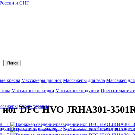
 России и СНГ
Поиск
ые кресла
Массажеры для ног
Массажеры для тела
Массажер для
стола
Массажные накидки
Массажные подушки
Прессотерапия 
ассажеры
Стоун-терапия
ие ног DFC HVO JRHA301-3501
одушки противопролежневые
Кресла каталки
Инвалидные кресл