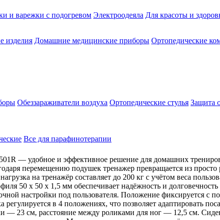
ки и варежки с подогревом
Электроодеяла
Для красоты и здоров
е изделия
Домашние медицинские приборы
Ортопедические ком
боры
Обеззараживатели воздуха
Ортопедические стулья
Защита 
ческие
Все для парафинотерапии
01R — удобное и эффективное решение для домашних тренирово
одаря перемещению подушек тренажер превращается из просто р
 нагрузка на тренажёр составляет до 200 кг с учётом веса польз
филя 50 х 50 х 1,5 мм обеспечивает надёжность и долговечност
точной настройки под пользователя. Положение фиксируется с 
 регулируется в 4 положениях, что позволяет адаптировать пос
ки — 23 см, расстояние между роликами для ног — 12,5 см. Сиде