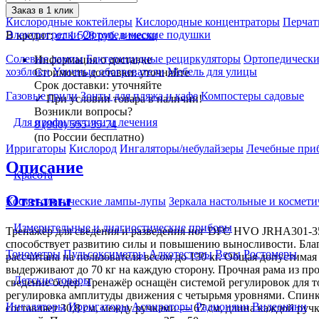
Заказ в 1 клик
Кислородные коктейлеры
Кислородные концентраторы
Перчат
Электрогрелки
Ортопедические подушки
В кредит:
от 1 528 руб. в месяц
Солевые лампы
Бактерицидные рециркуляторы
Ортопедически
Информация о доставке
хозблоки
Уличные обогреватели
Мебель для улицы
Стоимость доставки:
уточняйте
Срок доставки:
уточняйте
Газовые грили
Зонты для пляжа и кафе
Компостеры садовые
✓
При условии товара в наличии!
Возникли вопросы?
Для профилактики и лечения
8 (800) 555-35-74
(по России бесплатно)
Ирригаторы
Кислород
Ингаляторы/небулайзеры
Лечебные при
Описание
Красота
Отзывы
Косметологические лампы-лупы
Зеркала настольные и космети
Измерительные и диагностические приборы
Тренажёр для сведения и разведения ног DFC HVO JRHA301-35
способствует развитию силы и повышению выносливости. Благ
Тонометры
Пульсоксиметры
Алкотестеры
Весы
Ростомеры
рассчитана на пользователя весом до 130 кг. Общая допустимая
выдерживают до 70 кг на каждую сторону. Прочная рама из про
Детские товары
сведение бедер. Тренажёр оснащён системой регулировок для 
регулировка амплитуды движения с четырьмя уровнями. Спинка
Ингаляторы
Ирригаторы
Аспираторы
Радионяни
Видеоняни
составляет 30,8 см, между ручками — 67 см, длина каждой руч