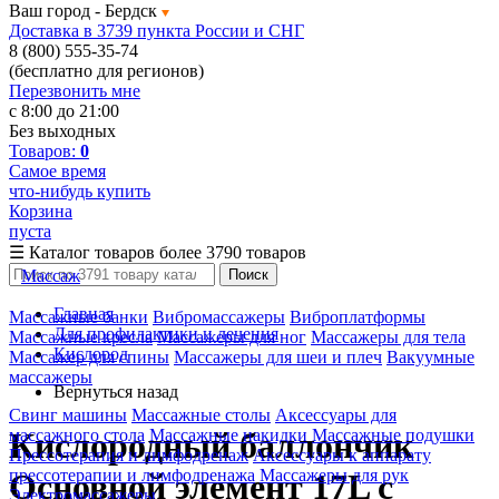
Ваш город -
Бердск
Доставка в 3739 пункта России и СНГ
8 (800) 555-35-74
(бесплатно для регионов)
Перезвонить мне
с 8:00 до 21:00
Без выходных
Товаров:
0
Самое время
что-нибудь купить
Корзина
пуста
☰
Каталог товаров
более 3790 товаров
Массаж
Поиск
Главная
Массажные банки
Вибромассажеры
Виброплатформы
Для профилактики и лечения
Массажные кресла
Массажеры для ног
Массажеры для тела
Кислород
Массажер для спины
Массажеры для шеи и плеч
Вакуумные
массажеры
Вернуться назад
Свинг машины
Массажные столы
Аксессуары для
массажного стола
Массажные накидки
Массажные подушки
Кислородный баллончик
Прессотерапия и лимфодренаж
Аксессуары к аппарату
прессотерапии и лимфодренажа
Массажеры для рук
Основной элемент 17L с
Электромассажеры