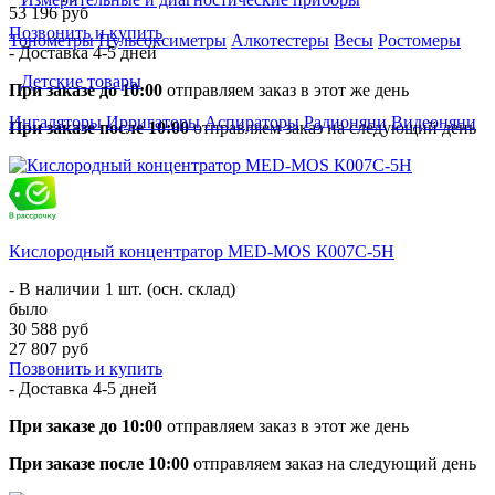
53 196 руб
Позвонить и купить
Тонометры
Пульсоксиметры
Алкотестеры
Весы
Ростомеры
- Доставка
4-5 дней
Детские товары
При заказе до 10:00
отправляем заказ в этот же день
Ингаляторы
Ирригаторы
Аспираторы
Радионяни
Видеоняни
При заказе после 10:00
отправляем заказ на следующий день
Кислородный концентратор MED-MOS К007С-5Н
- В наличии 1 шт. (осн. склад)
было
30 588 руб
27 807 руб
Позвонить и купить
- Доставка
4-5 дней
При заказе до 10:00
отправляем заказ в этот же день
При заказе после 10:00
отправляем заказ на следующий день