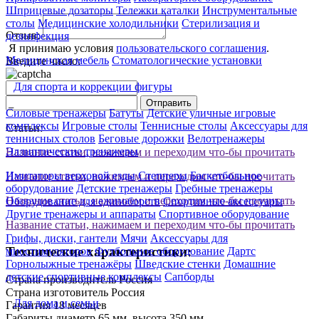
Шприцевые дозаторы
Тележки каталки
Инструментальные
столы
Медицинские холодильники
Стерилизация и
Отзыв:
дезинфекция
Я принимаю условия
пользовательского соглашения
.
Медицинская мебель
Стоматологические установки
Введите число:
Для спорта и коррекции фигуры
Отправить
Силовые тренажеры
Батуты
Детские уличные игровые
комплексы
Игровые столы
Теннисные столы
Аксессуары для
Статьи:
теннисных столов
Беговые дорожки
Велотренажеры
Эллиптические тренажеры
Название статьи, нажимаем и переходим что-бы прочитать
Имитаторы верховой езды
Степперы
Баскетбольное
Название статьи, нажимаем и переходим что-бы прочитать
оборудование
Детские тренажеры
Гребные тренажеры
Название статьи, нажимаем и переходим что-бы прочитать
Оборудование для единоборств
Спортивные аксессуары
Другие тренажеры и аппараты
Спортивное оборудование
Название статьи, нажимаем и переходим что-бы прочитать
Грифы, диски, гантели
Мячи
Аксессуары для
Технические характеристики:
миостимуляторов
Футбольное оборудование
Дартс
Горнолыжные тренажёры
Шведские стенки
Домашние
детские спортивные комплексы
Сапборды
Страна производитель
Россия
Страна изготовитель
Россия
Для дома и семьи
Гарантия
18 месяцев
Габариты
диаметр 65 мм, высота 350 мм.