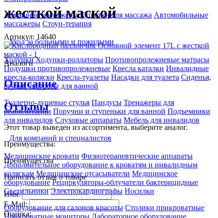
жесткой маской
Домашние массажеры
Кушетки для массажа
Автомобильные
массажеры
Стоун-терапия
Артикул: 14640
Уход за больными и пожилыми
Ходунки
Ходунки-роллаторы
Противопролежневые матрасы
Аналоги
Подушки противопролежневые
Кресла каталки
Инвалидные
кресла-коляски
Кресла-туалеты
Насадки для туалета
Сиденья,
Описание
стулья, табуреты для ванной
Туалетно-душевые стулья
Пандусы
Тренажеры для
Отзывы
реабилитации
Поручни и ступеньки для ванной
Подъемники
для инвалидов
Слуховые аппараты
Мебель для инвалидов
Этот товар выведен из ассортимента,
выберите аналог
.
Для компаний и специалистов
Преимущества:
Медицинские кровати
Физиотерапевтические аппараты
Преимущества
Дополнительное оборудование к кроватям и инвалидным
коляскам
Медицинские отсасыватели
Медицинское
Написать отзыв о товаре
оборудование
Рециркуляторы-облучатели бактерицидные
Светильники
Электрокардиографы
Носилки
Имя:
E-Mail:
Оборудование для салонов красоты
Столики прикроватные
Оценка:
Прикроватные мониторы
Лабораторное оборудование