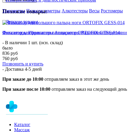
Похожие товары:
Тонометры
Пульсоксиметры
Алкотестеры
Весы
Ростомеры
Детские товары
Ингаляторы
Ирригаторы
Аспираторы
Радионяни
Видеоняни
Фиксатор для большого пальца ноги ORTOFIX GESS-014
- В наличии 1 шт. (осн. склад)
было
836 руб
760 руб
Позвонить и купить
- Доставка
4-5 дней
При заказе до 10:00
отправляем заказ в этот же день
При заказе после 10:00
отправляем заказ на следующий день
Каталог
Массаж