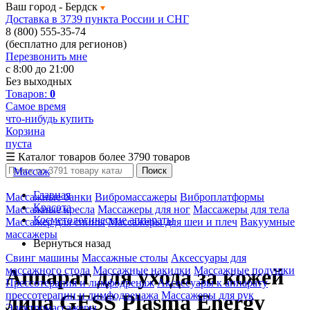
Ваш город -
Бердск
Доставка в 3739 пункта России и СНГ
8 (800) 555-35-74
(бесплатно для регионов)
Перезвонить мне
с 8:00 до 21:00
Без выходных
Товаров:
0
Самое время
что-нибудь купить
Корзина
пуста
☰
Каталог товаров
более 3790 товаров
Массаж
Поиск
Главная
Массажные банки
Вибромассажеры
Виброплатформы
Красота
Массажные кресла
Массажеры для ног
Массажеры для тела
Косметологические аппараты
Массажер для спины
Массажеры для шеи и плеч
Вакуумные
массажеры
Вернуться назад
Свинг машины
Массажные столы
Аксессуары для
массажного стола
Массажные накидки
Массажные подушки
Аппарат для ухода за кожей
Прессотерапия и лимфодренаж
Аксессуары к аппарату
прессотерапии и лимфодренажа
Массажеры для рук
лица GESS Plasma Energy
Электромассажеры