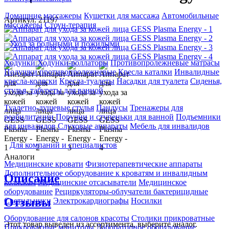
Домашние массажеры
Кушетки для массажа
Автомобильные
Артикул: 21197
массажеры
Стоун-терапия
Уход за больными и пожилыми
Ходунки
Ходунки-роллаторы
Противопролежневые матрасы
Подушки противопролежневые
Кресла каталки
Инвалидные
кресла-коляски
Кресла-туалеты
Насадки для туалета
Сиденья,
стулья, табуреты для ванной
Туалетно-душевые стулья
Пандусы
Тренажеры для
реабилитации
Поручни и ступеньки для ванной
Подъемники
для инвалидов
Слуховые аппараты
Мебель для инвалидов
Для компаний и специалистов
Аналоги
Медицинские кровати
Физиотерапевтические аппараты
Дополнительное оборудование к кроватям и инвалидным
Описание
коляскам
Медицинские отсасыватели
Медицинское
оборудование
Рециркуляторы-облучатели бактерицидные
Отзывы
Светильники
Электрокардиографы
Носилки
Оборудование для салонов красоты
Столики прикроватные
Этот товар выведен из ассортимента,
выберите аналог
.
Прикроватные мониторы
Лабораторное оборудование