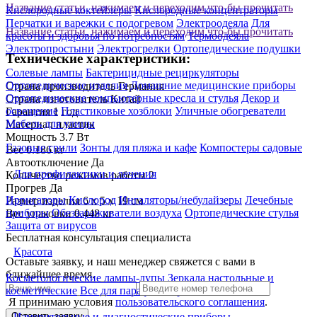
Название статьи, нажимаем и переходим что-бы прочитать
Кислородные коктейлеры
Кислородные концентраторы
Перчатки и варежки с подогревом
Электроодеяла
Для
Название статьи, нажимаем и переходим что-бы прочитать
красоты и здоровья по потребностям
Термоодеяла
Электропростыни
Электрогрелки
Ортопедические подушки
Технические характеристики:
Солевые лампы
Бактерицидные рециркуляторы
Ортопедические изделия
Домашние медицинские приборы
Страна производитель
Германия
Ортопедические компьютерные кресла и стулья
Декор и
Страна изготовитель
Китай
освещение
Пластиковые хозблоки
Уличные обогреватели
Гарантия
1 год
Мебель для улицы
Материал
пластик
Мощность
3.7 Вт
Газовые грили
Зонты для пляжа и кафе
Компостеры садовые
Вес
0.186 кг
Автоотключение
Да
Для профилактики и лечения
Количество режимов работы
2
Прогрев
Да
Ирригаторы
Кислород
Ингаляторы/небулайзеры
Лечебные
Размер изделия
6 х 5 х 19 см
приборы
Обеззараживатели воздуха
Ортопедические стулья
Вес упаковки
0.448 кг
Защита от вирусов
Бесплатная консультация специалиста
Красота
Оставьте заявку, и наш менеджер свяжется с вами в
ближайшее время.
Косметологические лампы-лупы
Зеркала настольные и
косметические
Все для парафинотерапии
Я принимаю условия
пользовательского соглашения
.
Измерительные и диагностические приборы
Оставить заявку