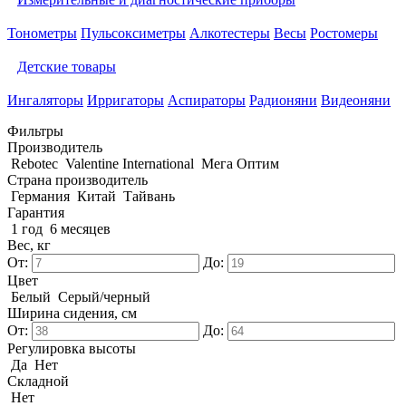
Тонометры
Пульсоксиметры
Алкотестеры
Весы
Ростомеры
Детские товары
Ингаляторы
Ирригаторы
Аспираторы
Радионяни
Видеоняни
Фильтры
Производитель
Rebotec
Valentine International
Мега Оптим
Страна производитель
Германия
Китай
Тайвань
Гарантия
1 год
6 месяцев
Вес, кг
От:
До:
Цвет
Белый
Серый/черный
Ширина сидения, см
От:
До:
Регулировка высоты
Да
Нет
Складной
Нет