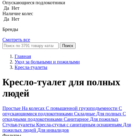
Опускающиеся подлокотники
Да
Нет
Наличие колес
Да
Нет
Бренды
Смотреть все
Поиск
Главная
Уход за больными и пожилыми
Кресла-туалеты
Кресло-туалет для полных
людей
Простые
На колесах
С повышенной грузоподъемности
С
опускающимися подлокотниками
Складные
Для полных
С
откидными подлокотниками
Санитарное
Для пожилых
Стулья-туалеты
Кресла-стулья с санитарным оснащеньям
Для
пожилых людей
Для инвалидов
Фильтры