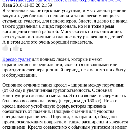
Лева
2018-11-03 20:21:59
Я занимаюсь волонтерскими услугами, и мы с женой решили
закупить для ближнего пенсионата такие легко моющиеся
стульчики туалеты, для пенсионеров. Знаете, я давно не видел
такого удивления в лицах персонала, но и в тоже время
восхищения нашей работой. Могу сказать по их описанию,
что стульчики отличные и главное нету ржавеющих деталей.
А в этом деле это очень хороший показатель.
1
0
Кресло туалет
для полных людей, которые имеют
ограничения в передвижении, являются инвалидами или
проходят послеоперационный период, незаменимо в их быту
и обслуживании.
Основное отличие таких кресел – ширина между поручнями
(от 60 см) и увеличенная грузоподъемность. Основная
конструкция сделана из металла. Это позволяет выдерживать
большую весовую нагрузку (в среднем до 180 кг). Ножки
кресла имеют устойчивую форму, которая призвана
обезопасить от падения. Площадь сидения для удобства
специально расширена. Поручни, как правило, обладают
противоскользящим покрытием, также расширены и являются
откидными. Кресло совместимо с обычным унитазом и имеет