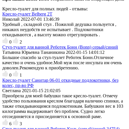
Кресло-туалет для полных людей - отзывы:
Кресло-туалет Belberg 2T
Николай
2022-07-01 13:46:39
Удобный , складной стул . Пожилой дедушка пользуется ,
никаких неудобств не испытывает . Подлокотники
откидываются , а высоту можно отрегулировать .
0
2
Стул-туалет для ванной Реботек Бонн (Bonn) серый/синий
Татьянна Юрьевна Тананикина
2022-01-15 14:01:12
Большое спасибо за стул-туалет Реботек Бонн.Отличное
качество и очень удобное.Мой муж после инсульта им очень
доволен.Рекомендую к приобретению.
0
1
Кресло-туалет Санитар 06-01 откидные подлокотники, без
колес, пр-во РФ
Светлана
2021-01-15 21:02:05
Приобрела для моей бабушки такое кресло-туалет. Отмечу
удобство пользования креслом благодаря наличию спинки, а
также откидывающимся подлокотникам. Бабушкин вес в 103
килограмма выдерживает без проблем. Судно легко
отсоединяется и присоединяется к основной раме.
6
3
Стул-туалет для ванной Реботек Киль (серый/синий 34754)