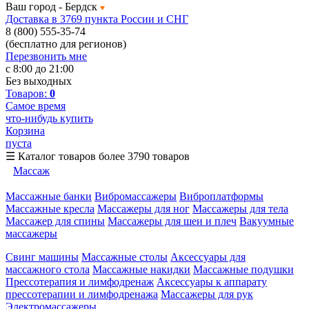
Ваш город -
Бердск
Доставка в 3769 пункта России и СНГ
8 (800) 555-35-74
(бесплатно для регионов)
Перезвонить мне
с 8:00 до 21:00
Без выходных
Товаров:
0
Самое время
что-нибудь купить
Корзина
пуста
☰
Каталог товаров
более 3790 товаров
Массаж
Массажные банки
Вибромассажеры
Виброплатформы
Массажные кресла
Массажеры для ног
Массажеры для тела
Массажер для спины
Массажеры для шеи и плеч
Вакуумные
массажеры
Свинг машины
Массажные столы
Аксессуары для
массажного стола
Массажные накидки
Массажные подушки
Прессотерапия и лимфодренаж
Аксессуары к аппарату
прессотерапии и лимфодренажа
Массажеры для рук
Электромассажеры