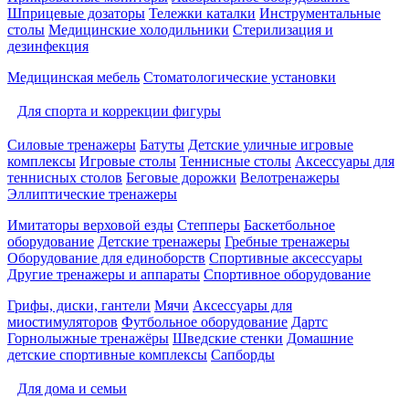
Шприцевые дозаторы
Тележки каталки
Инструментальные
столы
Медицинские холодильники
Стерилизация и
дезинфекция
Медицинская мебель
Стоматологические установки
Для спорта и коррекции фигуры
Силовые тренажеры
Батуты
Детские уличные игровые
комплексы
Игровые столы
Теннисные столы
Аксессуары для
теннисных столов
Беговые дорожки
Велотренажеры
Эллиптические тренажеры
Имитаторы верховой езды
Степперы
Баскетбольное
оборудование
Детские тренажеры
Гребные тренажеры
Оборудование для единоборств
Спортивные аксессуары
Другие тренажеры и аппараты
Спортивное оборудование
Грифы, диски, гантели
Мячи
Аксессуары для
миостимуляторов
Футбольное оборудование
Дартс
Горнолыжные тренажёры
Шведские стенки
Домашние
детские спортивные комплексы
Сапборды
Для дома и семьи