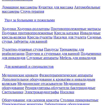
Домашние массажеры
Кушетки для массажа
Автомобильные
массажеры
Стоун-терапия
Уход за больными и пожилыми
Ходунки
Ходунки-роллаторы
Противопролежневые матрасы
Подушки противопролежневые
Кресла каталки
Инвалидные
кресла-коляски
Кресла-туалеты
Насадки для туалета
Сиденья,
стулья, табуреты для ванной
Туалетно-душевые стулья
Пандусы
Тренажеры для
реабилитации
Поручни и ступеньки для ванной
Подъемники
для инвалидов
Слуховые аппараты
Мебель для инвалидов
Для компаний и специалистов
Медицинские кровати
Физиотерапевтические аппараты
Дополнительное оборудование к кроватям и инвалидным
коляскам
Медицинские отсасыватели
Медицинское
оборудование
Рециркуляторы-облучатели бактерицидные
Светильники
Электрокардиографы
Носилки
Оборудование для салонов красоты
Столики прикроватные
Прикроватные мониторы
Лабораторное оборудование