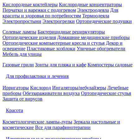
Кислородные коктейлеры
Кислородные концентраторы
Перчатки и варежки с подогревом
Электроодеяла
Для
красоты и здоровья по потребностям
Термоодеяла
Электропростыни
Электрогрелки
Ортопедические подушки
Солевые лампы
Бактерицидные рециркуляторы
Ортопедические изделия
Домашние медицинские приборы
Ортопедические компьютерные кресла и стулья
Декор и
освещение
Пластиковые хозблоки
Уличные обогреватели
Мебель для улицы
Газовые грили
Зонты для пляжа и кафе
Компостеры садовые
Для профилактики и лечения
Ирригаторы
Кислород
Ингаляторы/небулайзеры
Лечебные
приборы
Обеззараживатели воздуха
Ортопедические стулья
Защита от вирусов
Красота
Косметологические лампы-лупы
Зеркала настольные и
косметические
Все для парафинотерапии
Измерительные и диагностические приборы