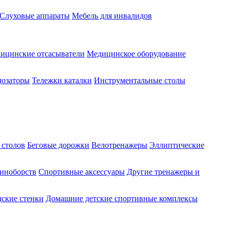
Слуховые аппараты
Мебель для инвалидов
ицинские отсасыватели
Медицинское оборудование
озаторы
Тележки каталки
Инструментальные столы
 столов
Беговые дорожки
Велотренажеры
Эллиптические
диноборств
Спортивные аксессуары
Другие тренажеры и
ские стенки
Домашние детские спортивные комплексы