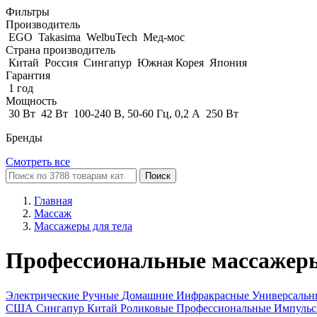
Фильтры
Производитель
EGO
Takasima
WelbuTech
Мед-мос
Страна производитель
Китай
Россия
Сингапур
Южная Корея
Япония
Гарантия
1 год
Мощность
30 Вт
42 Вт
100-240 В, 50-60 Гц, 0,2 А
250 Вт
Бренды
Смотреть все
Поиск
Главная
Массаж
Массажеры для тела
Профессиональные массажеры
Электрические
Ручные
Домашние
Инфракрасные
Универсаль
США
Сингапур
Китай
Роликовые
Профессиональные
Импуль