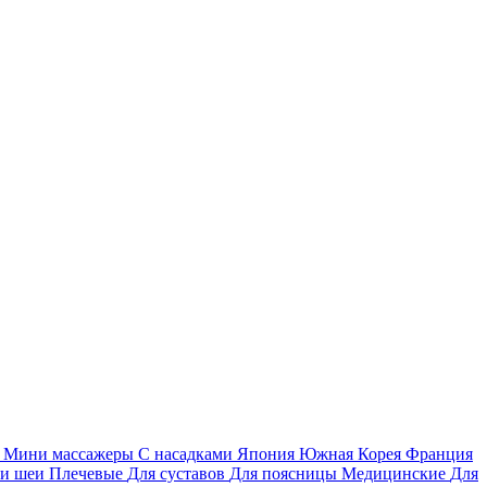
я
Мини массажеры
С насадками
Япония
Южная Корея
Франция
 и шеи
Плечевые
Для суставов
Для поясницы
Медицинские
Для