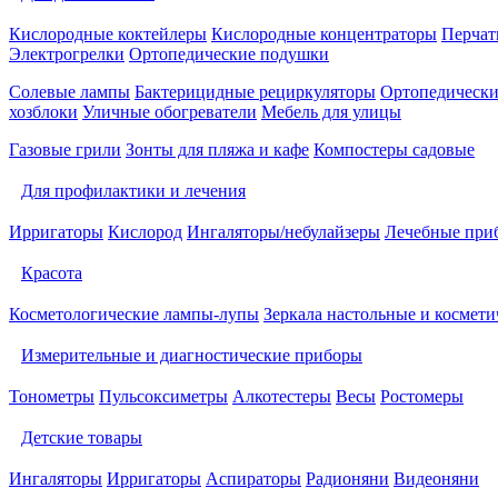
Кислородные коктейлеры
Кислородные концентраторы
Перчат
Электрогрелки
Ортопедические подушки
Солевые лампы
Бактерицидные рециркуляторы
Ортопедически
хозблоки
Уличные обогреватели
Мебель для улицы
Газовые грили
Зонты для пляжа и кафе
Компостеры садовые
Для профилактики и лечения
Ирригаторы
Кислород
Ингаляторы/небулайзеры
Лечебные при
Красота
Косметологические лампы-лупы
Зеркала настольные и космети
Измерительные и диагностические приборы
Тонометры
Пульсоксиметры
Алкотестеры
Весы
Ростомеры
Детские товары
Ингаляторы
Ирригаторы
Аспираторы
Радионяни
Видеоняни