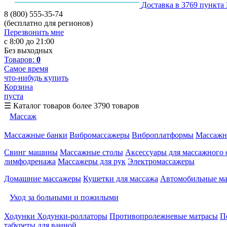
Доставка в 3769 пункта
8 (800) 555-35-74
(бесплатно для регионов)
Перезвонить мне
с 8:00 до 21:00
Без выходных
Товаров:
0
Самое время
что-нибудь купить
Корзина
пуста
☰
Каталог товаров
более 3790 товаров
Массаж
Массажные банки
Вибромассажеры
Виброплатформы
Массажн
Свинг машины
Массажные столы
Аксессуары для массажного 
лимфодренажа
Массажеры для рук
Электромассажеры
Домашние массажеры
Кушетки для массажа
Автомобильные м
Уход за больными и пожилыми
Ходунки
Ходунки-роллаторы
Противопролежневые матрасы
П
табуреты для ванной