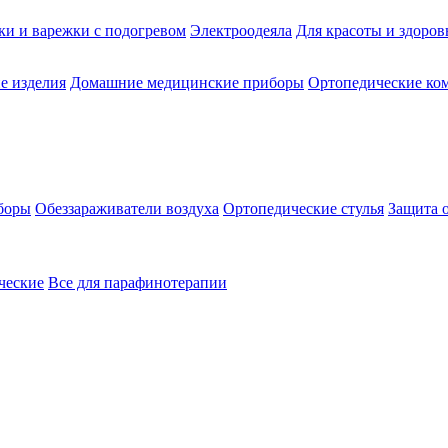
ки и варежки с подогревом
Электроодеяла
Для красоты и здоров
е изделия
Домашние медицинские приборы
Ортопедические ком
боры
Обеззараживатели воздуха
Ортопедические стулья
Защита 
ческие
Все для парафинотерапии