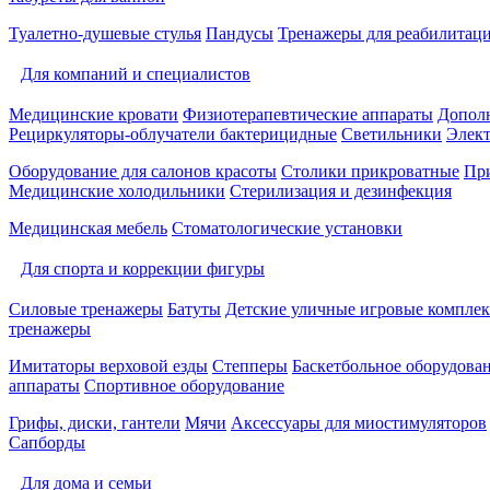
Туалетно-душевые стулья
Пандусы
Тренажеры для реабилитац
Для компаний и специалистов
Медицинские кровати
Физиотерапевтические аппараты
Дополн
Рециркуляторы-облучатели бактерицидные
Светильники
Элек
Оборудование для салонов красоты
Столики прикроватные
Пр
Медицинские холодильники
Стерилизация и дезинфекция
Медицинская мебель
Стоматологические установки
Для спорта и коррекции фигуры
Силовые тренажеры
Батуты
Детские уличные игровые компле
тренажеры
Имитаторы верховой езды
Степперы
Баскетбольное оборудова
аппараты
Спортивное оборудование
Грифы, диски, гантели
Мячи
Аксессуары для миостимуляторов
Сапборды
Для дома и семьи