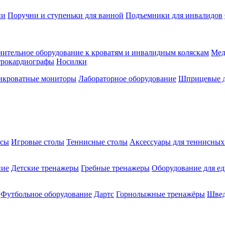
ии
Поручни и ступеньки для ванной
Подъемники для инвалидов
ительное оборудование к кроватям и инвалидным коляскам
Мед
трокардиографы
Носилки
икроватные мониторы
Лабораторное оборудование
Шприцевые д
ксы
Игровые столы
Теннисные столы
Аксессуары для теннисных
ние
Детские тренажеры
Гребные тренажеры
Оборудование для е
Футбольное оборудование
Дартс
Горнолыжные тренажёры
Швед