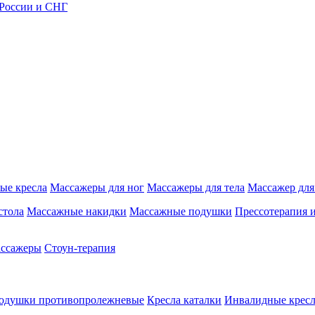
 России и СНГ
ые кресла
Массажеры для ног
Массажеры для тела
Массажер для
стола
Массажные накидки
Массажные подушки
Прессотерапия 
ассажеры
Стоун-терапия
одушки противопролежневые
Кресла каталки
Инвалидные кресл