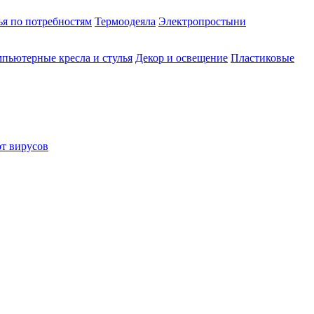
ья по потребностям
Термоодеяла
Электропростыни
пьютерные кресла и стулья
Декор и освещение
Пластиковые
от вирусов