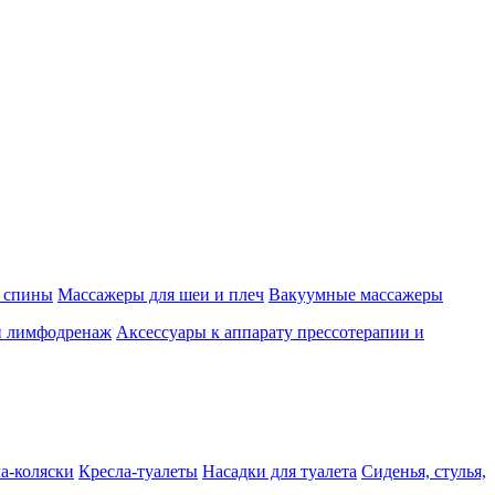
 спины
Массажеры для шеи и плеч
Вакуумные массажеры
и лимфодренаж
Аксессуары к аппарату прессотерапии и
а-коляски
Кресла-туалеты
Насадки для туалета
Сиденья, стулья,