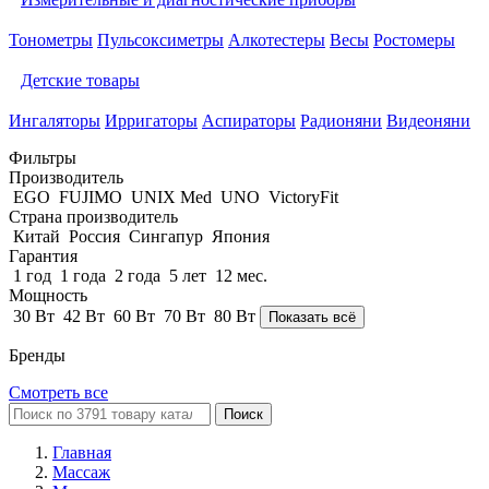
Тонометры
Пульсоксиметры
Алкотестеры
Весы
Ростомеры
Детские товары
Ингаляторы
Ирригаторы
Аспираторы
Радионяни
Видеоняни
Фильтры
Производитель
EGO
FUJIMO
UNIX Med
UNO
VictoryFit
Страна производитель
Китай
Россия
Сингапур
Япония
Гарантия
1 год
1 года
2 года
5 лет
12 мес.
Мощность
30 Вт
42 Вт
60 Вт
70 Вт
80 Вт
Показать всё
Бренды
Смотреть все
Поиск
Главная
Массаж