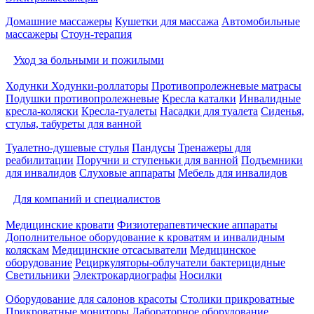
Домашние массажеры
Кушетки для массажа
Автомобильные
массажеры
Стоун-терапия
Уход за больными и пожилыми
Ходунки
Ходунки-роллаторы
Противопролежневые матрасы
Подушки противопролежневые
Кресла каталки
Инвалидные
кресла-коляски
Кресла-туалеты
Насадки для туалета
Сиденья,
стулья, табуреты для ванной
Туалетно-душевые стулья
Пандусы
Тренажеры для
реабилитации
Поручни и ступеньки для ванной
Подъемники
для инвалидов
Слуховые аппараты
Мебель для инвалидов
Для компаний и специалистов
Медицинские кровати
Физиотерапевтические аппараты
Дополнительное оборудование к кроватям и инвалидным
коляскам
Медицинские отсасыватели
Медицинское
оборудование
Рециркуляторы-облучатели бактерицидные
Светильники
Электрокардиографы
Носилки
Оборудование для салонов красоты
Столики прикроватные
Прикроватные мониторы
Лабораторное оборудование