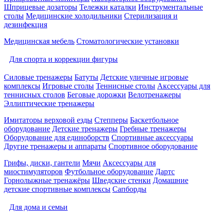
Шприцевые дозаторы
Тележки каталки
Инструментальные
столы
Медицинские холодильники
Стерилизация и
дезинфекция
Медицинская мебель
Стоматологические установки
Для спорта и коррекции фигуры
Силовые тренажеры
Батуты
Детские уличные игровые
комплексы
Игровые столы
Теннисные столы
Аксессуары для
теннисных столов
Беговые дорожки
Велотренажеры
Эллиптические тренажеры
Имитаторы верховой езды
Степперы
Баскетбольное
оборудование
Детские тренажеры
Гребные тренажеры
Оборудование для единоборств
Спортивные аксессуары
Другие тренажеры и аппараты
Спортивное оборудование
Грифы, диски, гантели
Мячи
Аксессуары для
миостимуляторов
Футбольное оборудование
Дартс
Горнолыжные тренажёры
Шведские стенки
Домашние
детские спортивные комплексы
Сапборды
Для дома и семьи