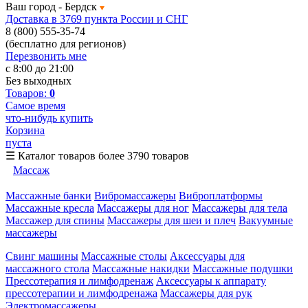
Ваш город -
Бердск
Доставка в 3769 пункта России и СНГ
8 (800) 555-35-74
(бесплатно для регионов)
Перезвонить мне
с 8:00 до 21:00
Без выходных
Товаров:
0
Самое время
что-нибудь купить
Корзина
пуста
☰
Каталог товаров
более 3790 товаров
Массаж
Массажные банки
Вибромассажеры
Виброплатформы
Массажные кресла
Массажеры для ног
Массажеры для тела
Массажер для спины
Массажеры для шеи и плеч
Вакуумные
массажеры
Свинг машины
Массажные столы
Аксессуары для
массажного стола
Массажные накидки
Массажные подушки
Прессотерапия и лимфодренаж
Аксессуары к аппарату
прессотерапии и лимфодренажа
Массажеры для рук
Электромассажеры