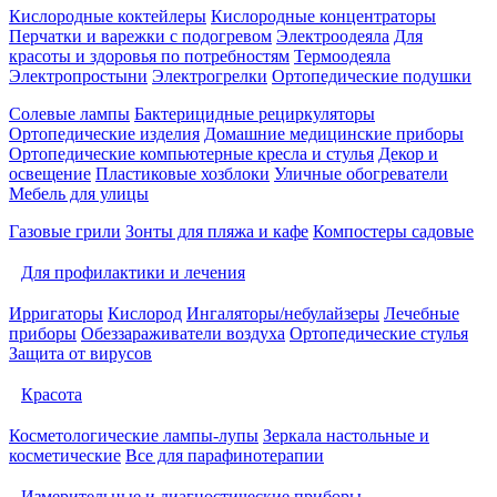
Кислородные коктейлеры
Кислородные концентраторы
Перчатки и варежки с подогревом
Электроодеяла
Для
красоты и здоровья по потребностям
Термоодеяла
Электропростыни
Электрогрелки
Ортопедические подушки
Солевые лампы
Бактерицидные рециркуляторы
Ортопедические изделия
Домашние медицинские приборы
Ортопедические компьютерные кресла и стулья
Декор и
освещение
Пластиковые хозблоки
Уличные обогреватели
Мебель для улицы
Газовые грили
Зонты для пляжа и кафе
Компостеры садовые
Для профилактики и лечения
Ирригаторы
Кислород
Ингаляторы/небулайзеры
Лечебные
приборы
Обеззараживатели воздуха
Ортопедические стулья
Защита от вирусов
Красота
Косметологические лампы-лупы
Зеркала настольные и
косметические
Все для парафинотерапии
Измерительные и диагностические приборы