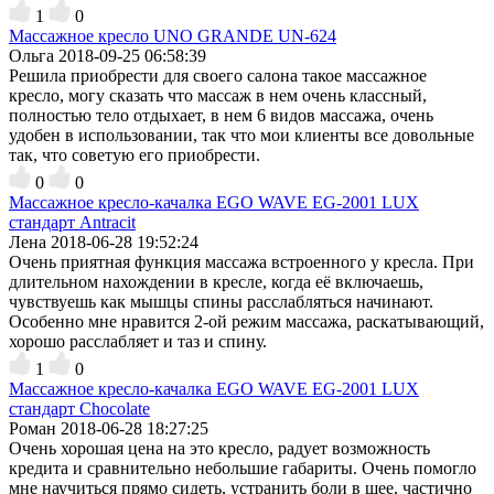
1
0
Массажное кресло UNO GRANDE UN-624
Ольга
2018-09-25 06:58:39
Решила приобрести для своего салона такое массажное
кресло, могу сказать что массаж в нем очень классный,
полностью тело отдыхает, в нем 6 видов массажа, очень
удобен в использовании, так что мои клиенты все довольные
так, что советую его приобрести.
0
0
Массажное кресло-качалка EGO WAVE EG-2001 LUX
стандарт Antracit
Лена
2018-06-28 19:52:24
Очень приятная функция массажа встроенного у кресла. При
длительном нахождении в кресле, когда её включаешь,
чувствуешь как мышцы спины расслабляться начинают.
Особенно мне нравится 2-ой режим массажа, раскатывающий,
хорошо расслабляет и таз и спину.
1
0
Массажное кресло-качалка EGO WAVE EG-2001 LUX
стандарт Chocolate
Роман
2018-06-28 18:27:25
Очень хорошая цена на это кресло, радует возможность
кредита и сравнительно небольшие габариты. Очень помогло
мне научиться прямо сидеть, устранить боли в шее, частично